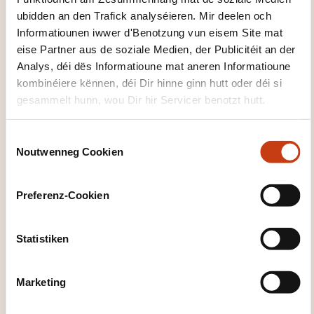
ubidden an den Trafick analyséieren. Mir deelen och
Méi iwwer den Formatiounsinstitut:
Informatiounen iwwer d'Benotzung vun eisem Site mat
Technifutur
eise Partner aus de soziale Medien, der Publicitéit an der
Analys, déi dës Informatioune mat aneren Informatioune
kombinéiere kënnen, déi Dir hinne ginn hutt oder déi si
gesammelt hunn, wou Dir hir Servicer benotzt hutt.
C
DËS FORMATIOUNE KÉINTEN
Noutwenneg Cookien
o
IECH INTERESSÉIEREN
n
s
Preferenz-Cookien
e
n
FR
t
Statistiken
S
e
Marketing
l
Mieux se connaître et
e