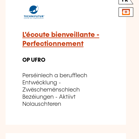
FR
L'écoute bienveillante -
Perfectionnement
OP UFRO
Perséinlech a berufflech
Entwécklung -
Zwëschemënschlech
Bezéiungen - Aktiivt
Nolauschteren