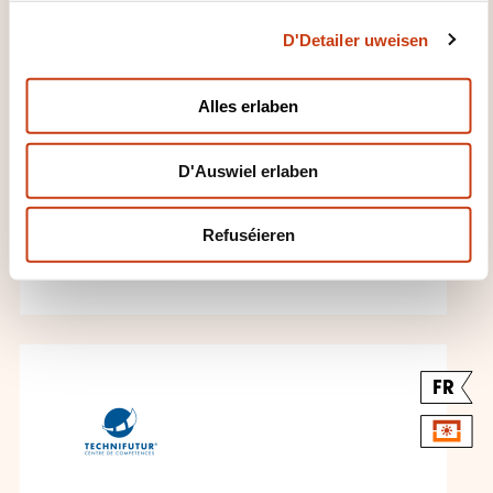
c
mieux communiquer
D'Detailer uweisen
t
grâce au MBTI®
i
o
Alles erlaben
OP UFRO
n
Perséinlech a berufflech
D'Auswiel erlaben
Entwécklung - Perséinlech
Effizienz -
Refuséieren
Perséinlechkeetsevaluatioun
FR