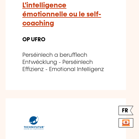
L'intelligence
émotionnelle ou le self-
coaching
OP UFRO
Perséinlech a berufflech
Entwécklung - Perséinlech
Effizienz - Emotional Intelligenz
FR