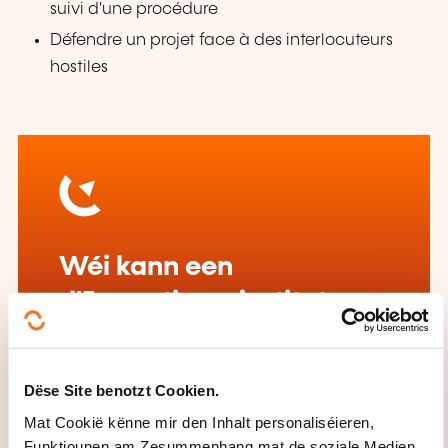
suivi d'une procédure
Défendre un projet face à des interlocuteurs
hostiles
Wéi kann een
d'Formatiounsinstitut
kontaktéieren?
Olivier Matz
Dëse Site benotzt Cookien.
formationentreprises@technifutur.be
Mat Cookië kënne mir den Inhalt personaliséieren,
+32 (0)4 382 44 62
Funktiounen am Zesummenhang mat de soziale Medien