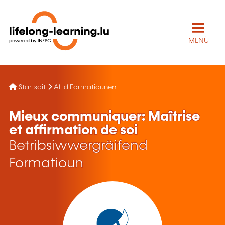
MENÜ
Startsäit
All d'Formatiounen
Mieux communiquer: Maîtrise
et affirmation de soi
Betribsiwwergräifend
Formatioun