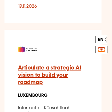
19.11.2026
EN
Articulate a strategic AI
vision to build your
roadmap
LUXEMBOURG
Informatik - Kënschtlech