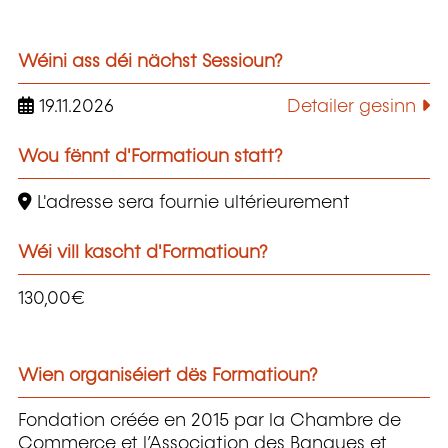
Wéini ass déi nächst Sessioun?
19.11.2026
Detailer gesinn
Wou fënnt d'Formatioun statt?
L'adresse sera fournie ultérieurement
Wéi vill kascht d'Formatioun?
130,00€
Wien organiséiert dës Formatioun?
Fondation créée en 2015 par la Chambre de
Commerce et l’Association des Banques et