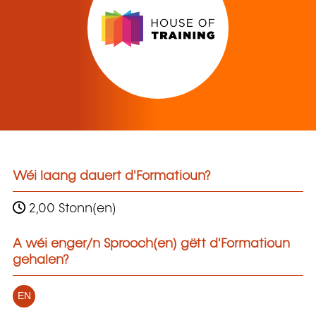
Wéi laang dauert d'Formatioun?
2,00 Stonn(en)
A wéi enger/n Sprooch(en) gëtt d'Formatioun
gehalen?
EN