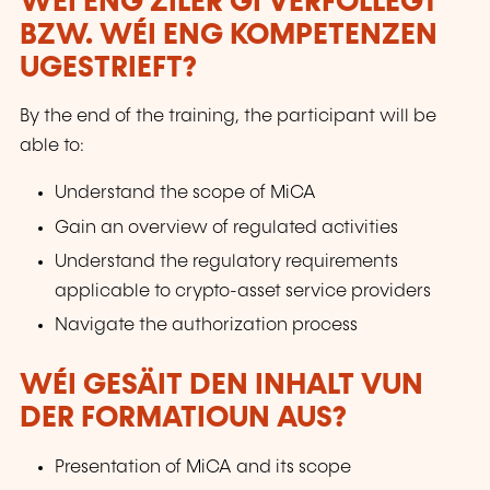
WÉI ENG ZILER GI VERFOLLEGT
BZW. WÉI ENG KOMPETENZEN
UGESTRIEFT?
By the end of the training, the participant will be
able to:
Understand the scope of MiCA
Gain an overview of regulated activities
Understand the regulatory requirements
applicable to crypto-asset service providers
Navigate the authorization process
WÉI GESÄIT DEN INHALT VUN
DER FORMATIOUN AUS?
Presentation of MiCA and its scope