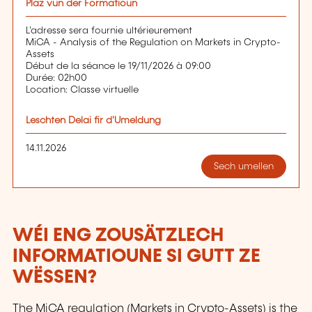
Plaz vun der Formatioun
L'adresse sera fournie ultérieurement
MiCA - Analysis of the Regulation on Markets in Crypto-
Assets
Début de la séance le 19/11/2026 à 09:00
Durée: 02h00
Location: Classe virtuelle
Leschten Delai fir d'Umeldung
14.11.2026
Sech umellen
WÉI ENG ZOUSÄTZLECH
INFORMATIOUNE SI GUTT ZE
WËSSEN?
The MiCA regulation (Markets in Crypto-Assets) is the