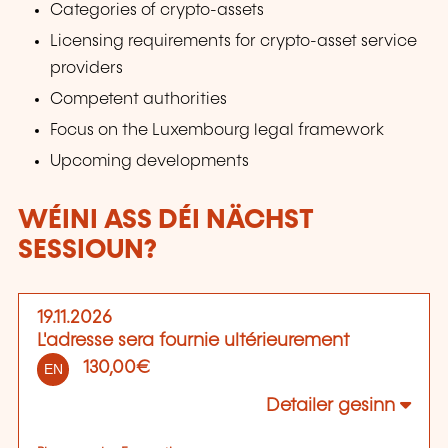
Categories of crypto-assets
Licensing requirements for crypto-asset service
providers
Competent authorities
Focus on the Luxembourg legal framework
Upcoming developments
WÉINI ASS DÉI NÄCHST
SESSIOUN?
19.11.2026
L'adresse sera fournie ultérieurement
130,00€
EN
Detailer gesinn