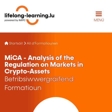
MENÜ
Startsäit
All d'Formatiounen
MiCA - Analysis of the
Regulation on Markets in
Crypto-Assets
Betribsiwwergräifend
Formatioun