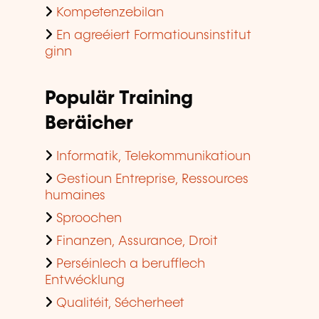
Kompetenzebilan
En agreéiert Formatiounsinstitut
ginn
Populär Training
Beräicher
Informatik, Telekommunikatioun
Gestioun Entreprise, Ressources
humaines
Sproochen
Finanzen, Assurance, Droit
Perséinlech a berufflech
Entwécklung
Qualitéit, Sécherheet