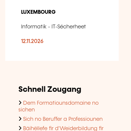
LUXEMBOURG
Informatik - IT-Sécherheet
12.11.2026
Schnell Zougang
Dem Formatiounsdomaine no
sichen
Sich no Beruffer a Professiounen
Bäihëllefe fir d'Weiderbildung fir