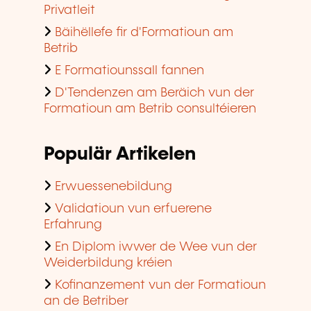
Privatleit
Bäihëllefe fir d'Formatioun am
Betrib
E Formatiounssall fannen
D'Tendenzen am Beräich vun der
Formatioun am Betrib consultéieren
Populär Artikelen
Erwuessenebildung
Validatioun vun erfuerene
Erfahrung
En Diplom iwwer de Wee vun der
Weiderbildung kréien
Kofinanzement vun der Formatioun
an de Betriber