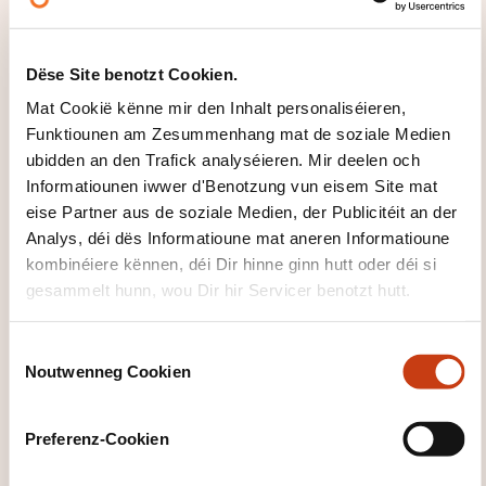
Wéi kann een
Dëse Site benotzt Cookien.
d'Formatiounsinstitut
Mat Cookië kënne mir den Inhalt personaliséieren,
kontaktéieren?
Funktiounen am Zesummenhang mat de soziale Medien
ubidden an den Trafick analyséieren. Mir deelen och
House of Training
Informatiounen iwwer d'Benotzung vun eisem Site mat
customer@houseoftraining.lu
eise Partner aus de soziale Medien, der Publicitéit an der
+352 46 50 16 1
Analys, déi dës Informatioune mat aneren Informatioune
kombinéiere kënnen, déi Dir hinne ginn hutt oder déi si
Méi iwwer den Formatiounsinstitut:
gesammelt hunn, wou Dir hir Servicer benotzt hutt.
House of Training
C
Noutwenneg Cookien
o
n
s
Preferenz-Cookien
e
DËS FORMATIOUNE KÉINTEN
n