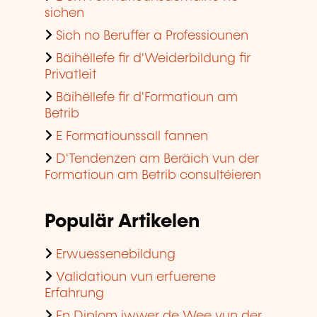
sichen
Sich no Beruffer a Professiounen
Bäihëllefe fir d'Weiderbildung fir
Privatleit
Bäihëllefe fir d'Formatioun am
Betrib
E Formatiounssall fannen
D'Tendenzen am Beräich vun der
Formatioun am Betrib consultéieren
Populär Artikelen
Erwuessenebildung
Validatioun vun erfuerene
Erfahrung
En Diplom iwwer de Wee vun der