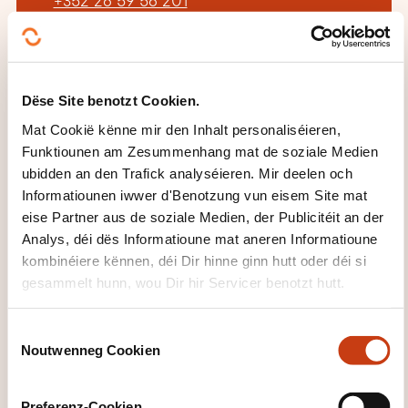
+352 26 59 56 201
Méi iwwer den Formatiounsinstitut:
Institut de Formation Sectoriel du
Bâtiment
Dëse Site benotzt Cookien.
Mat Cookië kënne mir den Inhalt personaliséieren,
Funktiounen am Zesummenhang mat de soziale Medien
ubidden an den Trafick analyséieren. Mir deelen och
Informatiounen iwwer d'Benotzung vun eisem Site mat
eise Partner aus de soziale Medien, der Publicitéit an der
DËS FORMATIOUNE KÉINTEN
Analys, déi dës Informatioune mat aneren Informatioune
IECH INTERESSÉIEREN
kombinéiere kënnen, déi Dir hinne ginn hutt oder déi si
gesammelt hunn, wou Dir hir Servicer benotzt hutt.
C
FR
Noutwenneg Cookien
o
n
s
Preferenz-Cookien