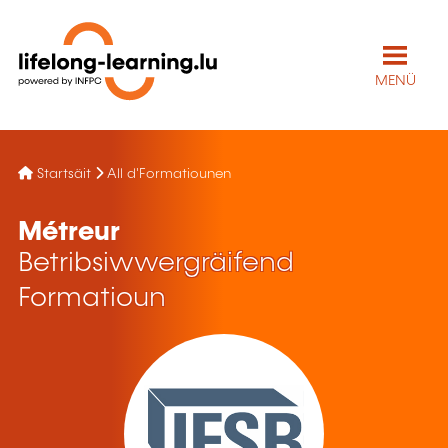
MENÜ
Startsäit
All d'Formatiounen
Métreur
Betribsiwwergräifend
Formatioun