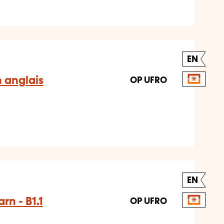
EN
n anglais
OP UFRO
EN
rn - B1.1
OP UFRO