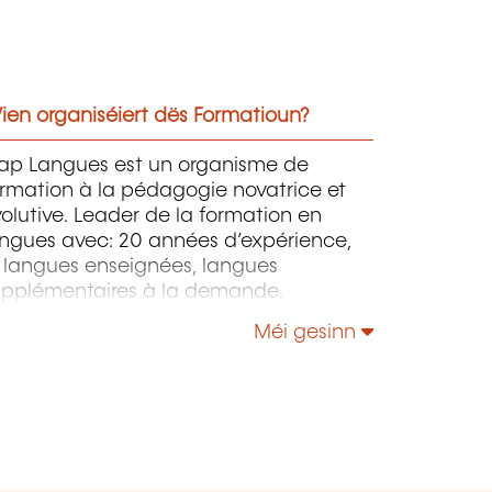
ien organiséiert dës Formatioun?
ap Langues est un organisme de
rmation à la pédagogie novatrice et
olutive. Leader de la formation en
angues avec: 20 années d’expérience,
6 langues enseignées, langues
upplémentaires à la demande.
Méi gesinn