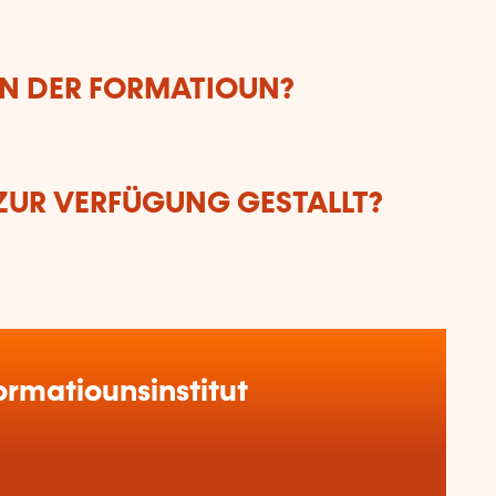
UN DER FORMATIOUN?
ZUR VERFÜGUNG GESTALLT?
rmatiounsinstitut