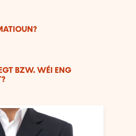
RMATIOUN?
LEGT BZW. WÉI ENG
T?