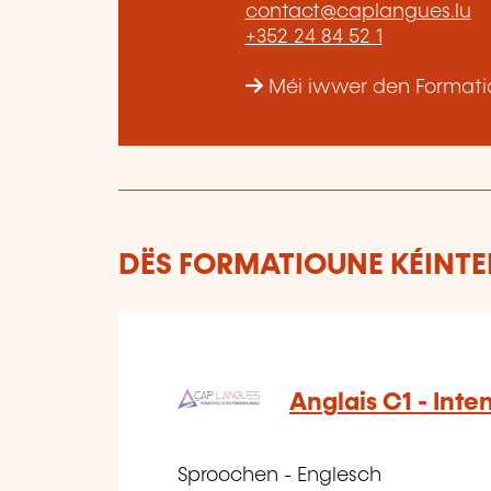
contact@caplangues.lu
+352 24 84 52 1
Méi iwwer den Formatio
DËS FORMATIOUNE KÉINTEN
Anglais C1 - Inte
Sproochen - Englesch