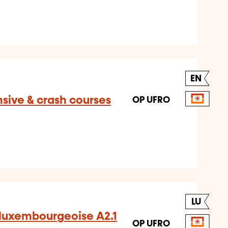
EN
nsive & crash courses
OP UFRO
LU
luxembourgeoise A2.1
OP UFRO