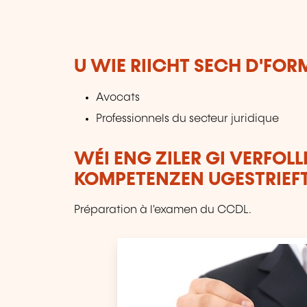
U WIE RIICHT SECH D'FO
Avocats
Professionnels du secteur juridique
WÉI ENG ZILER GI VERFOL
KOMPETENZEN UGESTRIEF
Préparation à l'examen du CCDL.