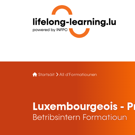
Startsäit
All d'Formatiounen
Luxembourgeois - P
Betribsintern Formatioun