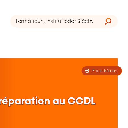
Erausdrécken
réparation au CCDL