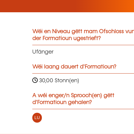
Wéi en Niveau gëtt mam Ofschloss vu
der Formatioun ugestrieft?
Ufänger
Wéi laang dauert d'Formatioun?
30,00 Stonn(en)
A wéi enger/n Sprooch(en) gëtt
d'Formatioun gehalen?
LU