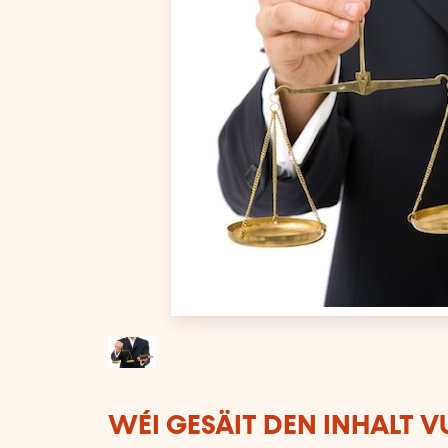
WÉI GESÄIT DEN INHALT 