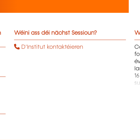
n
Wéini ass déi nächst Sessioun?
W
D'Institut kontaktéieren
C
fo
év
l
1
s