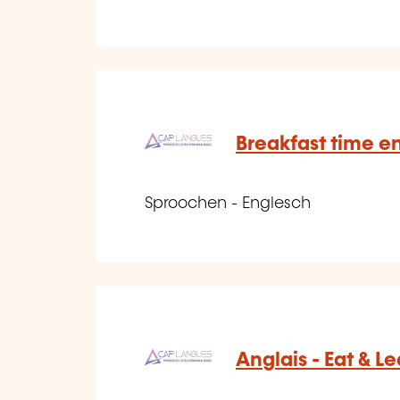
Breakfast time e
Sproochen - Englesch
Anglais - Eat & Lea