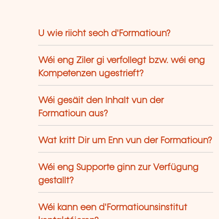
U wie riicht sech d'Formatioun?
Wéi eng Ziler gi verfollegt bzw. wéi eng
Kompetenzen ugestrieft?
Wéi gesäit den Inhalt vun der
Formatioun aus?
Wat kritt Dir um Enn vun der Formatioun?
Wéi eng Supporte ginn zur Verfügung
gestallt?
Wéi kann een d'Formatiounsinstitut