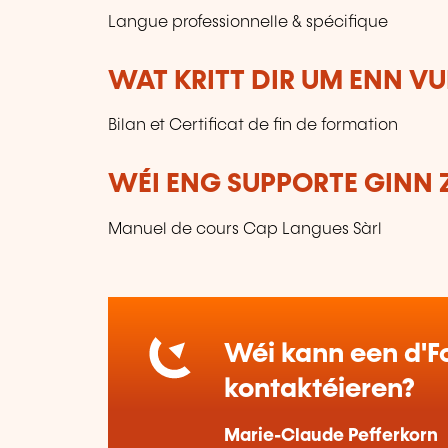
Langue professionnelle & spécifique
WAT KRITT DIR UM ENN V
Bilan et Certificat de fin de formation
WÉI ENG SUPPORTE GINN 
Manuel de cours Cap Langues Sàrl
Wéi kann een d'Fo
kontaktéieren?
Marie-Claude Pefferkorn