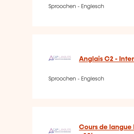
Sproochen - Englesch
Anglais C2 - Inte
Sproochen - Englesch
Cours de langue 