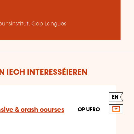
unsinstitut: Cap Langues
 IECH INTERESSÉIEREN
EN
nsive & crash courses
OP UFRO