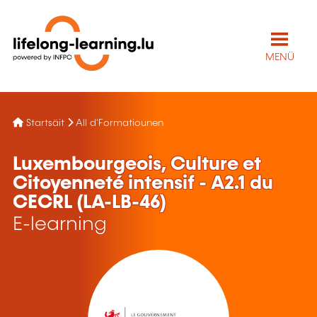
MENÜ
Startsäit
All d'Formatiounen
Luxembourgeois, Culture et
Citoyenneté intensif - A2.1 du
CECRL (LA-LB-46)
E-learning