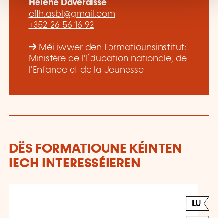
Helene Daverdisse
cflh.asbl@gmail.com
+352 26 56 16 92
Méi iwwer den Formatiounsinstitut:
Ministère de l'Éducation nationale, de
l'Enfance et de la Jeunesse
DËS FORMATIOUNE KÉINTEN
IECH INTERESSÉIEREN
LU