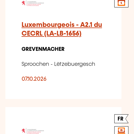
Luxembourgeois - A2.1 du
CECRL (LA-LB-1656)
GREVENMACHER
Sproochen - Lëtzebuergesch
07.10.2026
FR