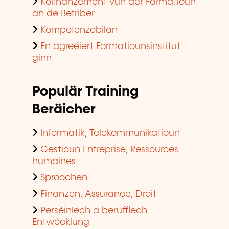
Kofinanzement vun der Formatioun
an de Betriber
Kompetenzebilan
En agreéiert Formatiounsinstitut
ginn
Populär Training
Beräicher
Informatik, Telekommunikatioun
Gestioun Entreprise, Ressources
humaines
Sproochen
Finanzen, Assurance, Droit
Perséinlech a berufflech
Entwécklung