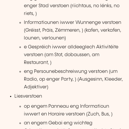
enger Stad verstoen (riichtaus, no lénks, no
riets, )
Informatiounen iwwer Wunnenge verstoen
(Gréisst, Präis, Zëmmeren, ) (kafen, verkafen,
lounen, verlounen)
e Gespréich iwwer alldeeglech Aktivitéite
verstoen (am Stot, dobaussen, am
Restaurant, )
eng Persounebeschreiwung verstoen (um
Radio, op enger Party, ) (Ausgesinn, Kleeder,
Adjektiver)
Liesverstoen
op engem Panneau eng Informatioun
iwwert en Horaire verstoen (Zuch, Bus, )
an engem Gebai eng wichteg