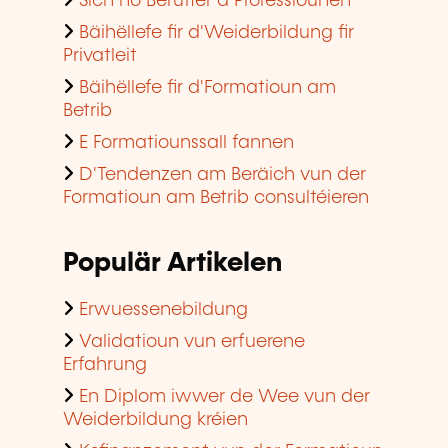
Sich no Beruffer a Professiounen
Bäihëllefe fir d'Weiderbildung fir
Privatleit
Bäihëllefe fir d'Formatioun am
Betrib
E Formatiounssall fannen
D'Tendenzen am Beräich vun der
Formatioun am Betrib consultéieren
Populär Artikelen
Erwuessenebildung
Validatioun vun erfuerene
Erfahrung
En Diplom iwwer de Wee vun der
Weiderbildung kréien