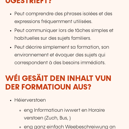
UGESTRIEFT?
Peut comprendre des phrases isolées et des
expressions fréquemment utilisées.
Peut communiquer lors de tâches simples et
habituelles sur des sujets familiers.
Peut décrire simplement sa formation, son
environnement et évoquer des sujets qui
correspondent à des besoins immédiats.
WÉI GESÄIT DEN INHALT VUN
DER FORMATIOUN AUS?
Héierverstoen
eng Informatioun iwwert en Horaire
verstoen (Zuch, Bus, )
eng ganz einfach Weebeschreiwung an