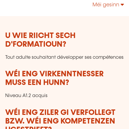
technologies, enrichir leur culture personnelle...
Méi gesinn
U WIE RIICHT SECH
D'FORMATIOUN?
Tout adulte souhaitant développer ses compétences
WÉI ENG VIRKENNTNESSER
MUSS EEN HUNN?
Niveau A1.2 acquis
WÉI ENG ZILER GI VERFOLLEGT
BZW. WÉI ENG KOMPETENZEN