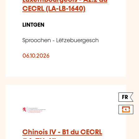
CECRL (LA-LB-1640)
LINTGEN
Sproochen - Lëtzebuergesch
06.10.2026
FR
Chinois IV - B1 du CECRL