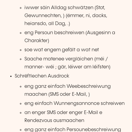
iwwer säin Alldag schwätzen (Stot,
Gewunnechten, ) (ëmmer, ni, dacks,
heiansdo, all Dag, .)
eng Persoun beschreiwen (Ausgesinn a
Charakter)
soe wat engem gefält a wat net
Saache matenee vergläichen (méi /
manner- wéi ; gär, léiwer am léifsten)
Schrëftlechen Ausdrock
eng ganz einfach Weebeschreiwung
maachen (SMS oder E-Mail, )
eng einfach Wunnengsannonce schreiwen
an enger SMS oder enger E-Mail e
Rendezvous ausmaachen
eng ganz einfach Persounebeschreiwung