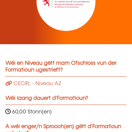
Wéi en Niveau gëtt mam Ofschloss vun der
Formatioun ugestrieft?
CECRL - Niveau A2
Wéi laang dauert d'Formatioun?
60,00 Stonn(en)
A wéi enger/n Sprooch(en) gëtt d'Formatioun