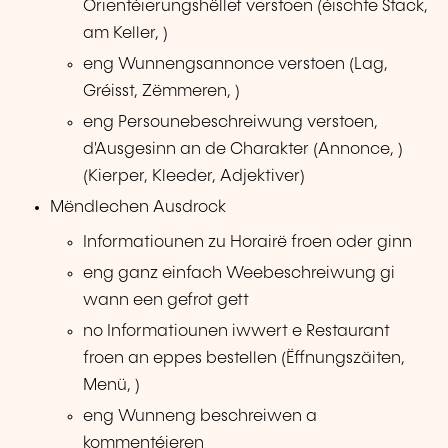
Orientéierungshëllef verstoen (éischte Stack,
am Keller, )
eng Wunnengsannonce verstoen (Lag,
Gréisst, Zëmmeren, )
eng Persounebeschreiwung verstoen,
d'Ausgesinn an de Charakter (Annonce, )
(Kierper, Kleeder, Adjektiver)
Mëndlechen Ausdrock
Informatiounen zu Horairë froen oder ginn
eng ganz einfach Weebeschreiwung gi
wann een gefrot gett
no Informatiounen iwwert e Restaurant
froen an eppes bestellen (Ëffnungszäiten,
Menü, )
eng Wunneng beschreiwen a
kommentéieren