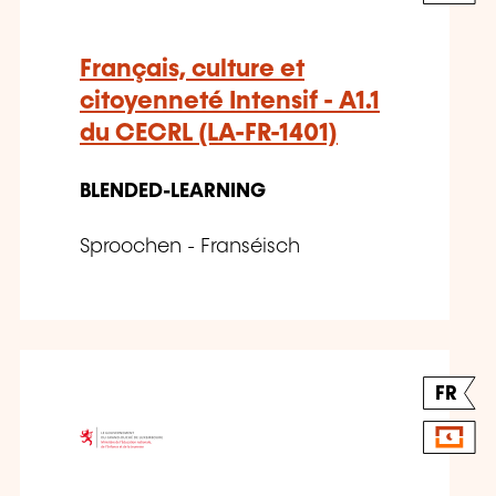
Français, culture et
citoyenneté Intensif - A1.1
du CECRL (LA-FR-1401)
BLENDED-LEARNING
Sproochen - Franséisch
FR