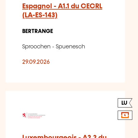
Espagnol - A1.1 du CECRL
(LA-ES-143)
BERTRANGE
Sproochen - Spuenesch
29.09.2026
LU
Luxembourgeois - A2.2 du