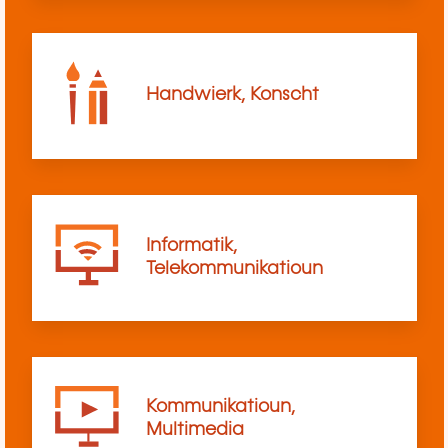
Handwierk, Konscht
Informatik,
Telekommunikatioun
Kommunikatioun,
Multimedia