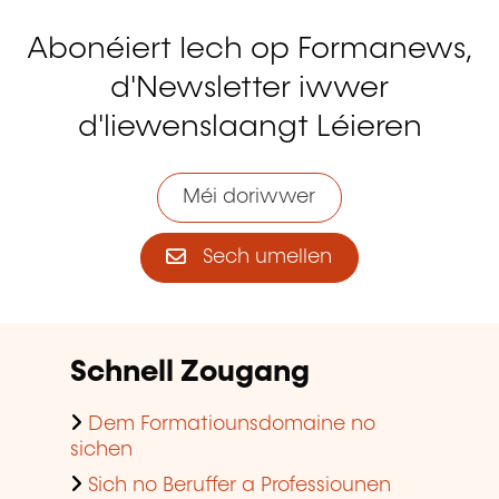
Abonéiert Iech op Formanews,
d'Newsletter iwwer
d'liewenslaangt Léieren
Méi doriwwer
Sech umellen
Schnell Zougang
Dem Formatiounsdomaine no
sichen
Sich no Beruffer a Professiounen