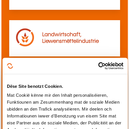
Landwirtschaft,
Liewensmëttelindustrie
Mechanik, Elektrotechnik,
Dëse Site benotzt Cookien.
Automatiséierung
Mat Cookië kënne mir den Inhalt personaliséieren,
Funktiounen am Zesummenhang mat de soziale Medien
ubidden an den Trafick analyséieren. Mir deelen och
Informatiounen iwwer d'Benotzung vun eisem Site mat
eise Partner aus de soziale Medien, der Publicitéit an der
Perséinlech a berufflech