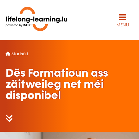
MENÜ
Startsäit
Dës Formatioun ass
zäitweileg net méi
disponibel