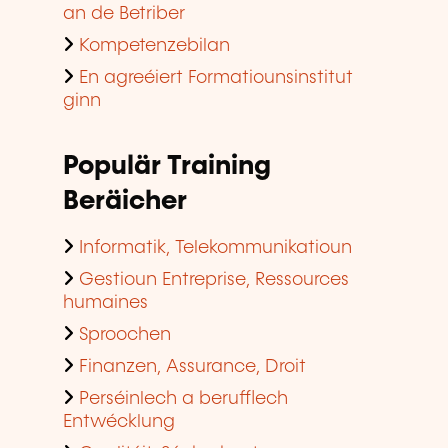
an de Betriber
Kompetenzebilan
En agreéiert Formatiounsinstitut
ginn
Populär Training
Beräicher
Informatik, Telekommunikatioun
Gestioun Entreprise, Ressources
humaines
Sproochen
Finanzen, Assurance, Droit
Perséinlech a berufflech
Entwécklung