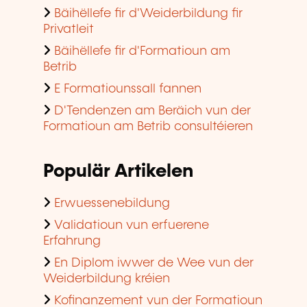
Bäihëllefe fir d'Weiderbildung fir
Privatleit
Bäihëllefe fir d'Formatioun am
Betrib
E Formatiounssall fannen
D'Tendenzen am Beräich vun der
Formatioun am Betrib consultéieren
Populär Artikelen
Erwuessenebildung
Validatioun vun erfuerene
Erfahrung
En Diplom iwwer de Wee vun der
Weiderbildung kréien
Kofinanzement vun der Formatioun