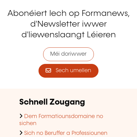
Abonéiert Iech op Formanews,
d'Newsletter iwwer
d'liewenslaangt Léieren
Méi doriwwer
Sech umellen
Schnell Zougang
Dem Formatiounsdomaine no
sichen
Sich no Beruffer a Professiounen