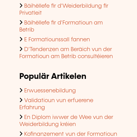
Bäihëllefe fir d'Weiderbildung fir
Privatleit
Bäihëllefe fir d'Formatioun am
Betrib
E Formatiounssall fannen
D'Tendenzen am Beräich vun der
Formatioun am Betrib consultéieren
Populär Artikelen
Erwuessenebildung
Validatioun vun erfuerene
Erfahrung
En Diplom iwwer de Wee vun der
Weiderbildung kréien
Kofinanzement vun der Formatioun