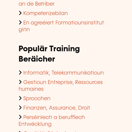
an de Betriber
Kompetenzebilan
En agreéiert Formatiounsinstitut
ginn
Populär Training
Beräicher
Informatik, Telekommunikatioun
Gestioun Entreprise, Ressources
humaines
Sproochen
Finanzen, Assurance, Droit
Perséinlech a berufflech
Entwécklung