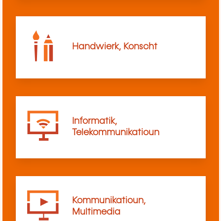
Handwierk, Konscht
Informatik,
Telekommunikatioun
Kommunikatioun,
Multimedia