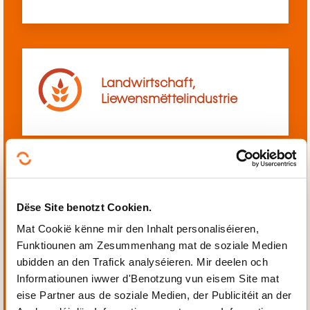
Landwirtschaft,
Liewensmëttelindustrie
Mechanik, Elektrotechnik,
Dëse Site benotzt Cookien.
Automatiséierung
Mat Cookië kënne mir den Inhalt personaliséieren,
Funktiounen am Zesummenhang mat de soziale Medien
ubidden an den Trafick analyséieren. Mir deelen och
Informatiounen iwwer d'Benotzung vun eisem Site mat
eise Partner aus de soziale Medien, der Publicitéit an der
Perséinlech a berufflech