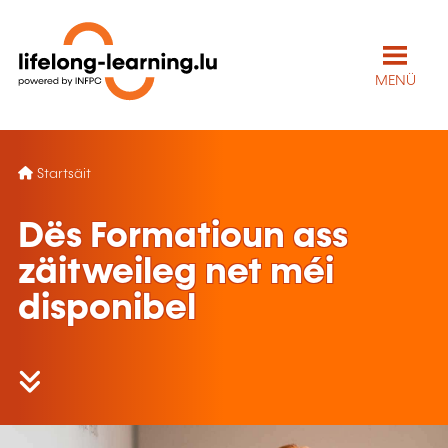
MENÜ
Startsäit
Dës Formatioun ass
zäitweileg net méi
disponibel