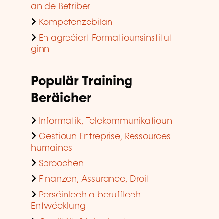
an de Betriber
Kompetenzebilan
En agreéiert Formatiounsinstitut
ginn
Populär Training
Beräicher
Informatik, Telekommunikatioun
Gestioun Entreprise, Ressources
humaines
Sproochen
Finanzen, Assurance, Droit
Perséinlech a berufflech
Entwécklung