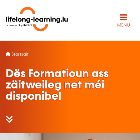
MENÜ
Startsäit
Dës Formatioun ass
zäitweileg net méi
disponibel