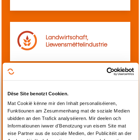
Landwirtschaft,
Liewensmëttelindustrie
Mechanik, Elektrotechnik,
Dëse Site benotzt Cookien.
Automatiséierung
Mat Cookië kënne mir den Inhalt personaliséieren,
Funktiounen am Zesummenhang mat de soziale Medien
ubidden an den Trafick analyséieren. Mir deelen och
Informatiounen iwwer d'Benotzung vun eisem Site mat
eise Partner aus de soziale Medien, der Publicitéit an der
Perséinlech a berufflech