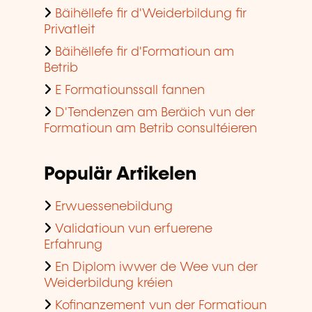
Bäihëllefe fir d'Weiderbildung fir
Privatleit
Bäihëllefe fir d'Formatioun am
Betrib
E Formatiounssall fannen
D'Tendenzen am Beräich vun der
Formatioun am Betrib consultéieren
Populär Artikelen
Erwuessenebildung
Validatioun vun erfuerene
Erfahrung
En Diplom iwwer de Wee vun der
Weiderbildung kréien
Kofinanzement vun der Formatioun