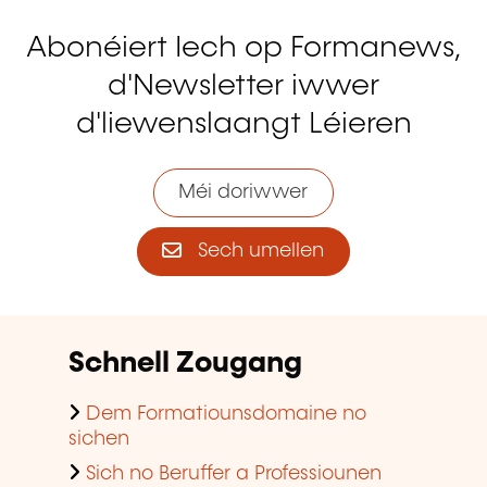
Abonéiert Iech op Formanews,
d'Newsletter iwwer
d'liewenslaangt Léieren
Méi doriwwer
Sech umellen
Schnell Zougang
Dem Formatiounsdomaine no
sichen
Sich no Beruffer a Professiounen