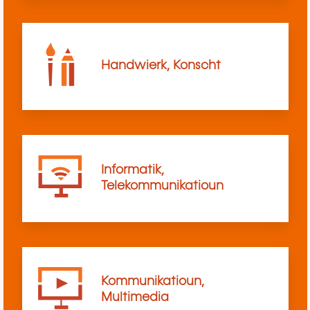
Handwierk, Konscht
Informatik,
Telekommunikatioun
Kommunikatioun,
Multimedia