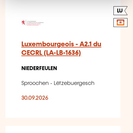
LU
Luxembourgeois - A2.1 du
CECRL (LA-LB-1636)
NIEDERFEULEN
Sproochen - Lëtzebuergesch
30.09.2026