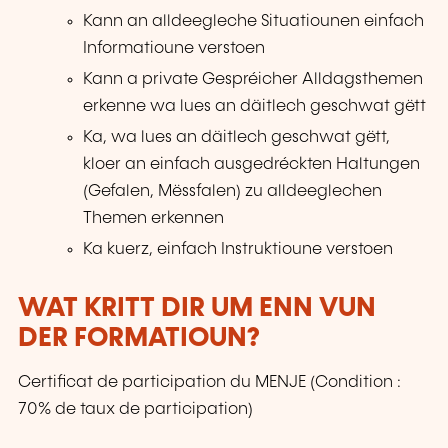
Kann an alldeegleche Situatiounen einfach
Informatioune verstoen
Kann a private Gespréicher Alldagsthemen
erkenne wa lues an däitlech geschwat gëtt
Ka, wa lues an däitlech geschwat gëtt,
kloer an einfach ausgedréckten Haltungen
(Gefalen, Mëssfalen) zu alldeeglechen
Themen erkennen
Ka kuerz, einfach Instruktioune verstoen
WAT KRITT DIR UM ENN VUN
DER FORMATIOUN?
Certificat de participation du MENJE (Condition :
70% de taux de participation)