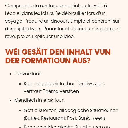
Comprendre le contenu essentiel au travail, à
l'école, dans les loisirs. Se débrouiller lors d'un
voyage. Produire un discours simple et cohérent sur
des sujets divers. Raconter et décrire un évènement,
rêve, projet. Expliquer une idée.
WÉI GESÄIT DEN INHALT VUN
DER FORMATIOUN AUS?
Liesverstoen
Kann e ganz einfachen Text iwwer e
vertraut Thema verstoen
Mëndlech Interaktioun
Gëtt a kuerzen, alldeegleche Situatiounen
(Buttek, Restaurant, Post, Bank...) eens
Kann an alldeegleche Situatiounen op