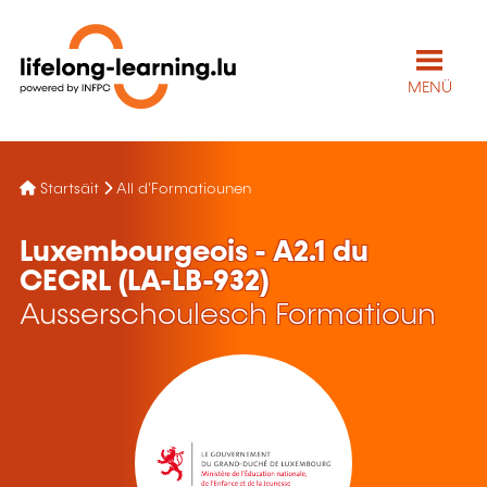
MENÜ
Startsäit
All d'Formatiounen
Luxembourgeois - A2.1 du
CECRL (LA-LB-932)
Ausserschoulesch Formatioun