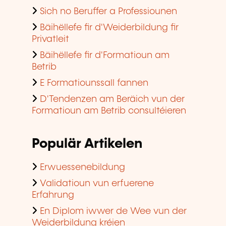
Sich no Beruffer a Professiounen
Bäihëllefe fir d'Weiderbildung fir
Privatleit
Bäihëllefe fir d'Formatioun am
Betrib
E Formatiounssall fannen
D'Tendenzen am Beräich vun der
Formatioun am Betrib consultéieren
Populär Artikelen
Erwuessenebildung
Validatioun vun erfuerene
Erfahrung
En Diplom iwwer de Wee vun der
Weiderbildung kréien