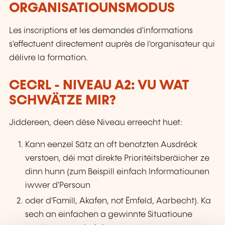
ORGANISATIOUNSMODUS
Les inscriptions et les demandes d'informations
s'effectuent directement auprès de l'organisateur qui
délivre la formation.
CECRL - NIVEAU A2: VU WAT
SCHWÄTZE MIR?
Jiddereen, deen dëse Niveau erreecht huet:
Kann eenzel Sätz an oft benotzten Ausdréck
verstoen, déi mat direkte Prioritéitsberäicher ze
dinn hunn (zum Beispill einfach Informatiounen
iwwer d'Persoun
oder d'Famill, Akafen, not Ëmfeld, Aarbecht). Ka
sech an einfachen a gewinnte Situatioune