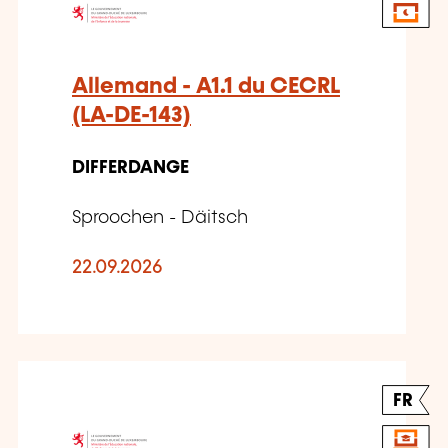
Allemand - A1.1 du CECRL
(LA-DE-143)
DIFFERDANGE
Sproochen - Däitsch
22.09.2026
FR