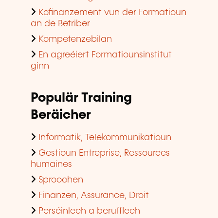
Kofinanzement vun der Formatioun
an de Betriber
Kompetenzebilan
En agreéiert Formatiounsinstitut
ginn
Populär Training
Beräicher
Informatik, Telekommunikatioun
Gestioun Entreprise, Ressources
humaines
Sproochen
Finanzen, Assurance, Droit
Perséinlech a berufflech