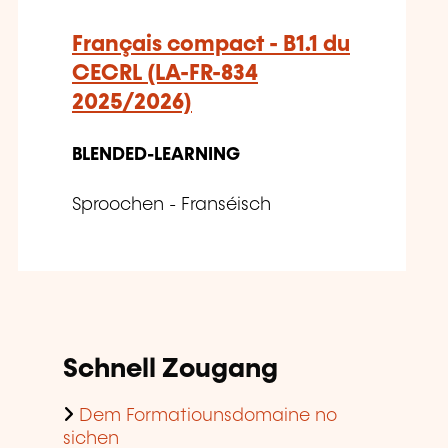
Français compact - B1.1 du
CECRL (LA-FR-834
2025/2026)
BLENDED-LEARNING
Sproochen - Franséisch
Schnell Zougang
Dem Formatiounsdomaine no
sichen