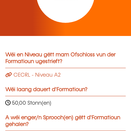
Wéi en Niveau gëtt mam Ofschloss vun der
Formatioun ugestrieft?
CECRL - Niveau A2
Wéi laang dauert d'Formatioun?
50,00 Stonn(en)
A wéi enger/n Sprooch(en) gëtt d'Formatioun
gehalen?