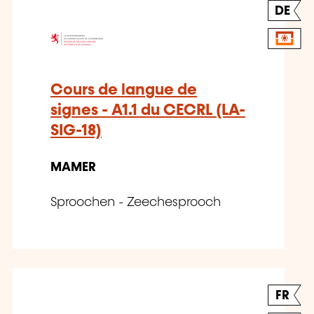
DE
Cours de langue de
signes - A1.1 du CECRL (LA-
SIG-18)
MAMER
Sproochen - Zeechesprooch
FR