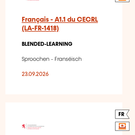
Français - A1.1 du CECRL
(LA-FR-1418)
BLENDED-LEARNING
Sproochen - Franséisch
23.09.2026
FR