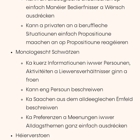
einfach Manéier Bedierfnisser a Wënsch
ausdrécken
Kann a privaten an a beruffleche
Situatiounen einfach Propositioune
maachen an op Propositioune reagéieren
Monologescht Schwätzen
Ka kuerz Informatiounen iwwer Persounen,
Aktivitéiten a Liewensverhältnisser ginn a
froen
Kann eng Persoun beschreiwen
Ka Saachen aus dem alldeeglechen Ëmfeld
beschreiwen
Ka Preferenzen a Meenungen iwwer
Alldagsthemen ganz einfach ausdrécken
Héierverstoen