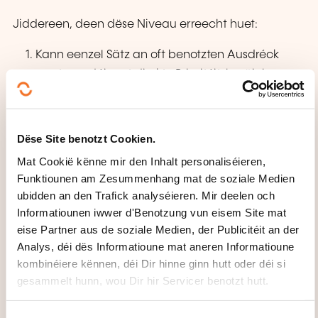
Jiddereen, deen dëse Niveau erreecht huet:
Kann eenzel Sätz an oft benotzten Ausdréck
verstoen, déi mat direkte Prioritéitsberäicher ze
dinn hunn (zum Beispill einfach Informatiounen
iwwer d'Persoun
oder d'Famill, Akafen, not Ëmfeld, Aarbecht). Ka
Dëse Site benotzt Cookien.
sech an einfachen a gewinnte Situatioune
Mat Cookië kënne mir den Inhalt personaliséieren,
verstännegen, bei deenen nëmmen en
Funktiounen am Zesummenhang mat de soziale Medien
einfachen an direkten
ubidden an den Trafick analyséieren. Mir deelen och
Informatiounen iwwer d'Benotzung vun eisem Site mat
Austausch vun Informatiounen iwwer
eise Partner aus de soziale Medien, der Publicitéit an der
bekannten a gewinnte Sujeten néideg ass. Ka
Analys, déi dës Informatioune mat aneren Informatioune
mat einfache Mëttele seng Formatioun, säin
kombinéiere kënnen, déi Dir hinne ginn hutt oder déi si
direkt Ëmfeld a Saachen
gesammelt hunn, wou Dir hir Servicer benotzt hutt.
am Zesummenhang mat sengen direkte Besoine
beschreiwen.