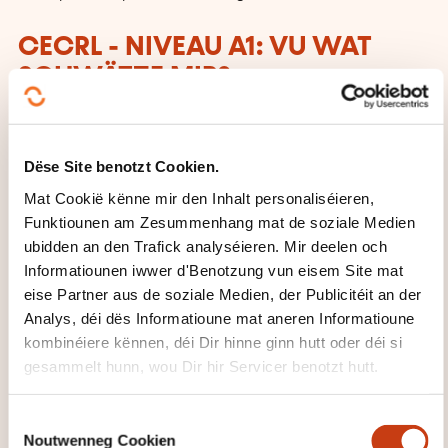
CECRL - NIVEAU A1: VU WAT
SCHWÄTZE MIR?
Jiddereen, deen dëse Niveau erreecht huet:
Ka vertraut, alldeeglech Ausdréck a ganz
Dëse Site benotzt Cookien.
einfach Aussoen, mat deene konkret Besoine
Mat Cookië kënne mir den Inhalt personaliséieren,
sollen erfëllt ginn, verstoen a benotzen. Ka sech
Funktiounen am Zesummenhang mat de soziale Medien
ubidden an den Trafick analyséieren. Mir deelen och
oder anerer virstellen
Informatiounen iwwer d'Benotzung vun eisem Site mat
an anere Leit Froen zu hirer Persoun stellen –
eise Partner aus de soziale Medien, der Publicitéit an der
zum Beispill wou se wunnen, wéi eng Leit se
Analys, déi dës Informatioune mat aneren Informatioune
kennen, wéi eng Saache se hunn asw. – a kann
kombinéiere kënnen, déi Dir hinne ginn hutt oder déi si
op dës Zort Froen
gesammelt hunn, wou Dir hir Servicer benotzt hutt.
äntweren. Ka sech op eng einfach Manéier
verstännegen, wann de Gespréichspartner lues
C
Noutwenneg Cookien
an däitlech schwätzt a sech kooperativ weist.
o