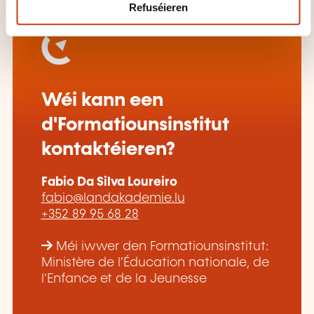
Refuséieren
Wéi kann een
d'Formatiounsinstitut
kontaktéieren?
Fabio Da Silva Loureiro
fabio@landakademie.lu
+352 89 95 68 28
Méi iwwer den Formatiounsinstitut:
Ministère de l'Éducation nationale, de
l'Enfance et de la Jeunesse