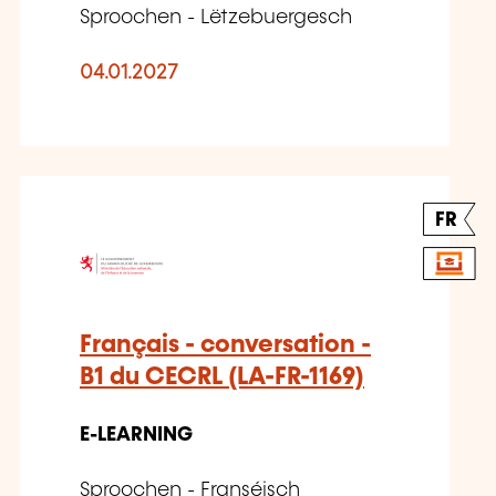
Sproochen - Lëtzebuergesch
04.01.2027
FR
Français - conversation -
B1 du CECRL (LA-FR-1169)
E-LEARNING
Sproochen - Franséisch