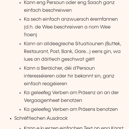
Kann eng Persoun oder eng Saach ganz
einfach beschreiwen
Ka sech einfach anzwuersch ëremfannen
(d.h. de Wee beschreiwen a nom Wee
froen)
Kann an alldeegleche Situatiounen (Buttek,
Restaurant, Post, Bank, Gare...) eens gin, wa
lues an däitlech geschwat gëtt
Kann a Beräicher, déi d'Persoun
interesséieren oder hir bekannt sin, ganz
einfach reagéieren
Ka geleefeg Verben am Präsenz an an der
Vergaagenheet benotzen
Ka geleefeg Verben am Präsens benotzen
Schrëftlechen Ausdrock
Kann e kuerzen einfachen Text op eng Kaart