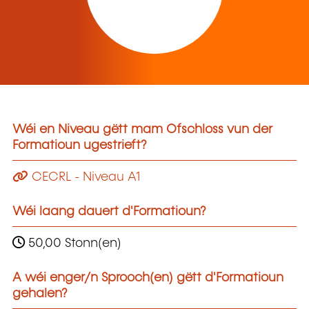
Wéi en Niveau gëtt mam Ofschloss vun der
Formatioun ugestrieft?
CECRL - Niveau A1
Wéi laang dauert d'Formatioun?
50,00 Stonn(en)
A wéi enger/n Sprooch(en) gëtt d'Formatioun
gehalen?