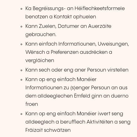
Ka Begréissungs- an Héiflechkeetsformele
benotzen a Kontakt ophuelen
Kann Zuelen, Datumer an Auerzäite
gebrauchen.
Kann einfach Informatiounen, Uweisungen,
Wënsch a Preferenzen ausdrécken a
vergläichen
Kann sech oder eng aner Persoun virstellen
Kann op eng einfach Manéier
Informatiounen zu (s)enger Persoun an aus
dem alldeeglechen Ëmfeld ginn an duerno
froen
Kann op eng einfach Manéier iwert seng
alldeeglech a berufflech Aktivitéiten a seng
Fräizait schwätzen