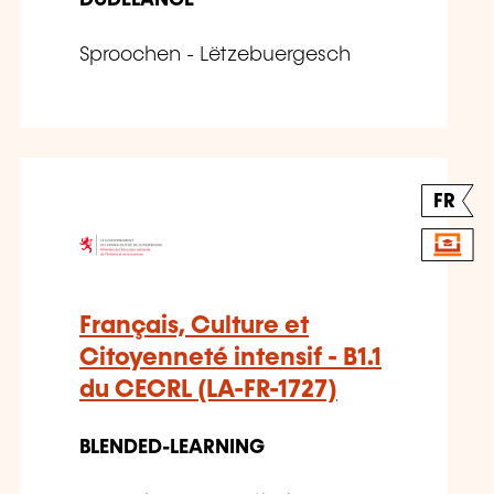
DUDELANGE
Sproochen - Lëtzebuergesch
FR
Français, Culture et
Citoyenneté intensif - B1.1
du CECRL (LA-FR-1727)
BLENDED-LEARNING