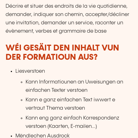
Décrire et situer des endroits de la vie quotidienne,
demander, indiquer son chemin, accepter/décliner
une invitation, demander un service, raconter un
évènement, verbes et grammaire de base
WÉI GESÄIT DEN INHALT VUN
DER FORMATIOUN AUS?
Liesverstoen
Kann Informatiounen an Uweisungen an
einfachen Texter verstoen
Kann e ganz einfachen Text iwwert e
vertraut Thema verstoen
Kann eng ganz einfach Korrespondenz
verstoen (Kaarten, E-mailen...)
Mëndlechen Ausdrock