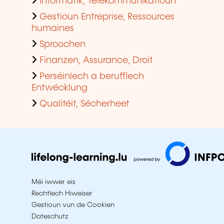
Informatik, Telekommunikatioun
Gestioun Entreprise, Ressources
humaines
Sproochen
Finanzen, Assurance, Droit
Perséinlech a berufflech
Entwécklung
Qualitéit, Sécherheet
Méi iwwer eis
Rechtlech Hiweiser
Gestioun vun de Cookien
Dateschutz