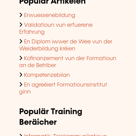
Populär Artikelen
Erwuessenebildung
Validatioun vun erfuerene
Erfahrung
En Diplom iwwer de Wee vun der
Weiderbildung kréien
Kofinanzement vun der Formatioun
an de Betriber
Kompetenzebilan
En agreéiert Formatiounsinstitut
ginn
Populär Training
Beräicher