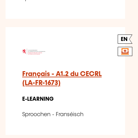
EN
Français - A1.2 du CECRL
(LA-FR-1673)
E-LEARNING
Sproochen - Franséisch