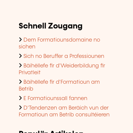
Schnell Zougang
Dem Formatiounsdomaine no
sichen
Sich no Beruffer a Professiounen
Bäihëllefe fir d'Weiderbildung fir
Privatleit
Bäihëllefe fir d'Formatioun am
Betrib
E Formatiounssall fannen
D'Tendenzen am Beräich vun der
Formatioun am Betrib consultéieren