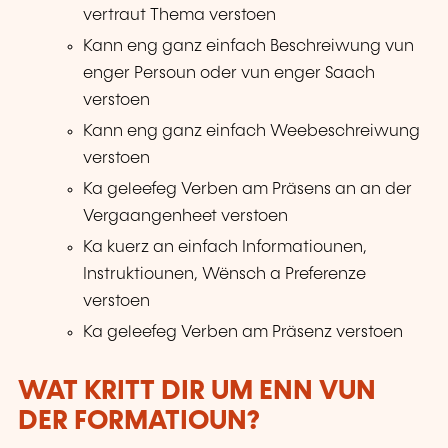
vertraut Thema verstoen
Kann eng ganz einfach Beschreiwung vun
enger Persoun oder vun enger Saach
verstoen
Kann eng ganz einfach Weebeschreiwung
verstoen
Ka geleefeg Verben am Präsens an an der
Vergaangenheet verstoen
Ka kuerz an einfach Informatiounen,
Instruktiounen, Wënsch a Preferenze
verstoen
Ka geleefeg Verben am Präsenz verstoen
WAT KRITT DIR UM ENN VUN
DER FORMATIOUN?