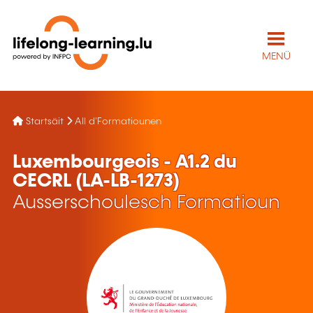
MENÜ
Startsäit
All d'Formatiounen
Luxembourgeois - A1.2 du
CECRL (LA-LB-1273)
Ausserschoulesch Formatioun