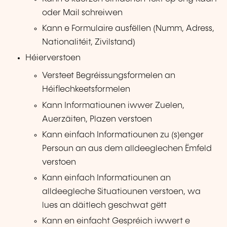
oder Mail schreiwen
Kann e Formulaire ausfëllen (Numm, Adress,
Nationalitéit, Zivilstand)
Héierverstoen
Versteet Begréissungsformelen an
Héiflechkeetsformelen
Kann Informatiounen iwwer Zuelen,
Auerzäiten, Plazen verstoen
Kann einfach Informatiounen zu (s)enger
Persoun an aus dem alldeeglechen Ëmfeld
verstoen
Kann einfach Informatiounen an
alldeegleche Situatiounen verstoen, wa
lues an däitlech geschwat gëtt
Kann en einfacht Gespréich iwwert e