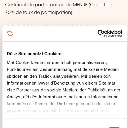
Certificat de participation du MENJE (Condition :
70% de taux de participation)
ORGANISATIOUNSMODUS
Les inscriptions et les demandes d'informations
s'effectuent directement auprès de l'organisateur qui
Dëse Site benotzt Cookien.
délivre la formation.
Mat Cookië kënne mir den Inhalt personaliséieren,
Funktiounen am Zesummenhang mat de soziale Medien
WÉI ENG ZOUSÄTZLECH
ubidden an den Trafick analyséieren. Mir deelen och
INFORMATIOUNE SI GUTT ZE
Informatiounen iwwer d'Benotzung vun eisem Site mat
WËSSEN?
eise Partner aus de soziale Medien, der Publicitéit an der
Analys, déi dës Informatioune mat aneren Informatioune
Renseignements complémentaires lors de
kombinéiere kënnen, déi Dir hinne ginn hutt oder déi si
gesammelt hunn, wou Dir hir Servicer benotzt hutt.
l'inscription
CECRL - NIVEAU A1: VU WAT
C