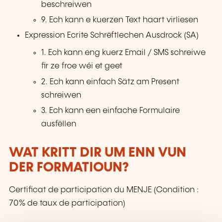
beschreiwen
9. Ech kann e kuerzen Text haart virliesen
Expression Ecrite Schrëftlechen Ausdrock (SA)
1. Ech kann eng kuerz Email / SMS schreiwe
fir ze froe wéi et geet
2. Ech kann einfach Sätz am Present
schreiwen
3. Ech kann een einfache Formulaire
ausfëllen
WAT KRITT DIR UM ENN VUN
DER FORMATIOUN?
Certificat de participation du MENJE (Condition :
70% de taux de participation)