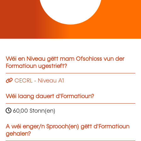
Wéi en Niveau gëtt mam Ofschloss vun der
Formatioun ugestrieft?
CECRL - Niveau A1
Wéi laang dauert d'Formatioun?
60,00 Stonn(en)
A wéi enger/n Sprooch(en) gëtt d'Formatioun
gehalen?