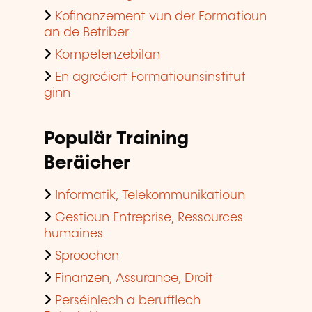
Kofinanzement vun der Formatioun
an de Betriber
Kompetenzebilan
En agreéiert Formatiounsinstitut
ginn
Populär Training
Beräicher
Informatik, Telekommunikatioun
Gestioun Entreprise, Ressources
humaines
Sproochen
Finanzen, Assurance, Droit
Perséinlech a berufflech