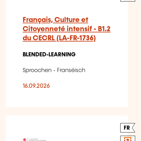
Français, Culture et
Citoyenneté intensif - B1.2
du CECRL (LA-FR-1736)
BLENDED-LEARNING
Sproochen - Franséisch
16.09.2026
FR