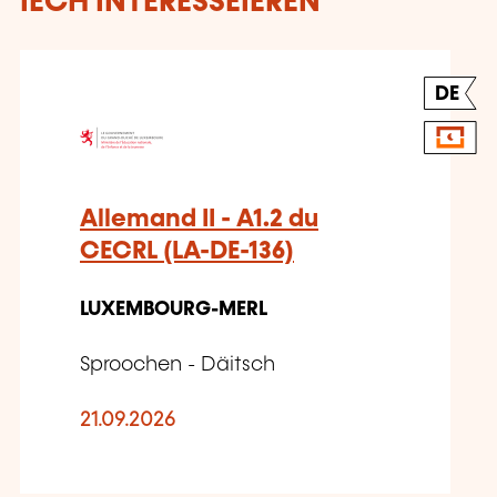
IECH INTERESSÉIEREN
DE
Allemand II - A1.2 du
CECRL (LA-DE-136)
LUXEMBOURG-MERL
Sproochen - Däitsch
21.09.2026