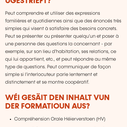
UGESTRIEFT?
Peut comprendre et utiliser des expressions
familières et quotidiennes ainsi que des énoncés très
simples qui visent à satisfaire des besoins concrets.
Peut se présenter ou présenter quelqu'un et poser à
une personne des questions la concernant - par
exemple, sur son lieu d'habitation, ses relations, ce
qui lui appartient, etc., et peut répondre au même
type de questions. Peut communiquer de façon
simple si l'interlocuteur parle lentement et
distinctement et se montre coopératif.
WÉI GESÄIT DEN INHALT VUN
DER FORMATIOUN AUS?
Compréhension Orale Héierverstoen (HV)