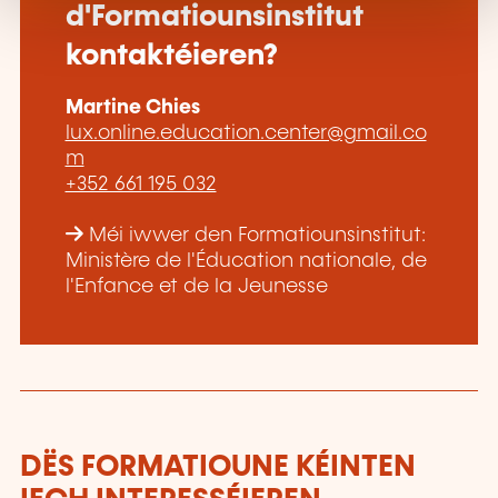
d'Formatiounsinstitut
kontaktéieren?
Martine Chies
lux.online.education.center@gmail.co
m
+352 661 195 032
Méi iwwer den Formatiounsinstitut:
Ministère de l'Éducation nationale, de
l'Enfance et de la Jeunesse
DËS FORMATIOUNE KÉINTEN