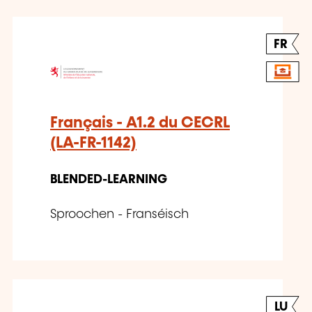
FR
Français - A1.2 du CECRL
(LA-FR-1142)
BLENDED-LEARNING
Sproochen - Franséisch
LU