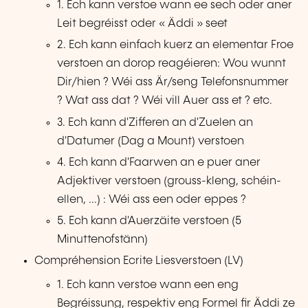
1. Ech kann verstoe wann ee sech oder aner
Leit begréisst oder « Äddi » seet
2. Ech kann einfach kuerz an elementar Froe
verstoen an dorop reagéieren: Wou wunnt
Dir/hien ? Wéi ass Är/seng Telefonsnummer
? Wat ass dat ? Wéi vill Auer ass et ? etc.
3. Ech kann d'Zifferen an d'Zuelen an
d'Datumer (Dag a Mount) verstoen
4. Ech kann d'Faarwen an e puer aner
Adjektiver verstoen (grouss-kleng, schéin-
ellen, ...) : Wéi ass een oder eppes ?
5. Ech kann d'Auerzäite verstoen (5
Minuttenofstänn)
Compréhension Ecrite Liesverstoen (LV)
1. Ech kann verstoe wann een eng
Begréissung, respektiv eng Formel fir Äddi ze