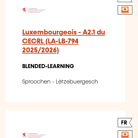
Luxembourgeois - A2.1 du
CECRL (LA-LB-794
2025/2026)
BLENDED-LEARNING
Sproochen - Lëtzebuergesch
FR