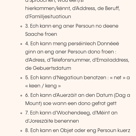
d'Sproochen, wou een/si
hierkommen/kënnt, d'Address, de Beruff,
d'Familljesituatioun
3. Ech kann eng aner Persoun no deene
Saache froen
4. Ech kann meng perséinlech Donnéeë
ginn an eng aner Persoun dono froen :
d'Adress, d'Telefonsnummer, d'Emailaddress,
de Gebuertsdatum
5. Ech kann d'Negatioun benotzen : « net » a
« keen / keng »
6. Ech kann d'Auerzäit an den Datum (Dag a
Mount) soe wann een dono gefrot gett
7. Ech kann d'Wochendeeg, d'Méint an
d'Joreszäite benennen
8. Ech kann en Objet oder eng Persoun kuerz