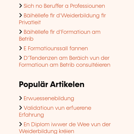
Sich no Beruffer a Professiounen
Bäihëllefe fir d'Weiderbildung fir
Privatleit
Bäihëllefe fir d'Formatioun am
Betrib
E Formatiounssall fannen
D'Tendenzen am Beräich vun der
Formatioun am Betrib consultéieren
Populär Artikelen
Erwuessenebildung
Validatioun vun erfuerene
Erfahrung
En Diplom iwwer de Wee vun der
Weiderbildung kréien