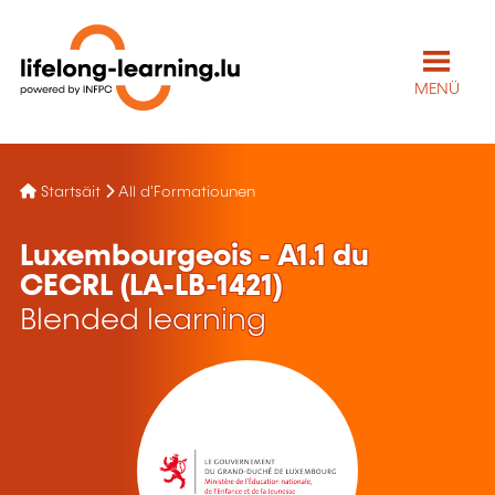
MENÜ
Startsäit
All d'Formatiounen
Luxembourgeois - A1.1 du
CECRL (LA-LB-1421)
Blended learning