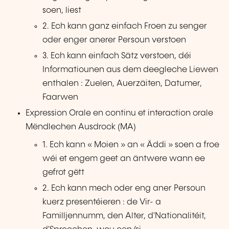
soen, liest
2. Ech kann ganz einfach Froen zu senger
oder enger anerer Persoun verstoen
3. Ech kann einfach Sätz verstoen, déi
Informatiounen aus dem deegleche Liewen
enthalen : Zuelen, Auerzäiten, Datumer,
Faarwen
Expression Orale en continu et interaction orale
Mëndlechen Ausdrock (MA)
1. Ech kann « Moien » an « Äddi » soen a froe
wéi et engem geet an äntwere wann ee
gefrot gëtt
2. Ech kann mech oder eng aner Persoun
kuerz presentéieren : de Vir- a
Familljennumm, den Alter, d'Nationalitéit,