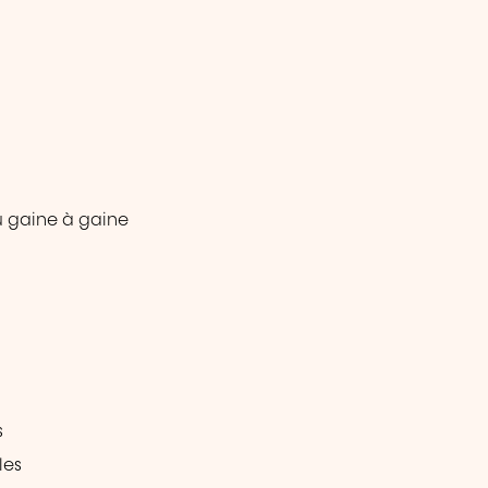
 gaine à gaine
s
les