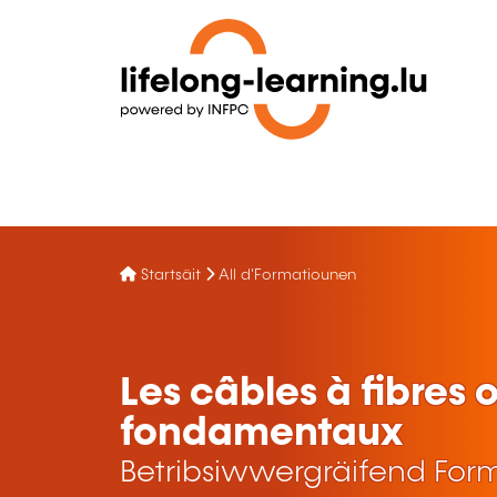
Startsäit
All d'Formatiounen
Les câbles à fibres o
fondamentaux
Betribsiwwergräifend For