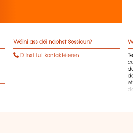
Wéini ass déi nächst Sessioun?
W
D'Institut kontaktéieren
Te
c
de
d
et
d
A
Én
M
Me
Or