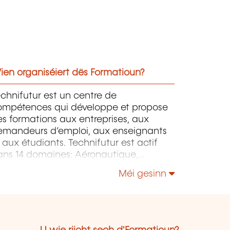
ien organiséiert dës Formatioun?
chnifutur est un centre de
ompétences qui développe et propose
s formations aux entreprises, aux
emandeurs d’emploi, aux enseignants
 aux étudiants. Technifutur est actif
ans 14 domaines: Aéronautique,
ssemblage, Automatismes, Conception,
Méi gesinn
ergie et Environnement, Image et
ultimédia, Informatique, Maintenance,
sures et contrôles, Micro-technologies,
ganisation, Surfaces etc.