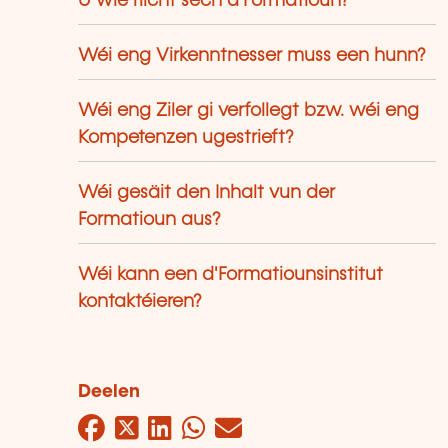
U wie riicht sech d'Formatioun?
Wéi eng Virkenntnesser muss een hunn?
Wéi eng Ziler gi verfollegt bzw. wéi eng
Kompetenzen ugestrieft?
Wéi gesäit den Inhalt vun der
Formatioun aus?
Wéi kann een d'Formatiounsinstitut
kontaktéieren?
Deelen
Facebook
Twitter
LinkedIn
WhatsApp
Mail