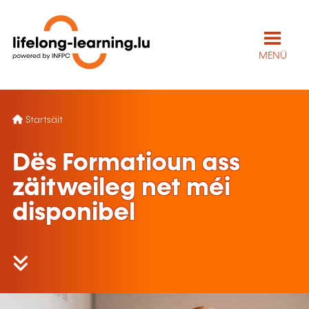
MENÜ
Startsäit
Dës Formatioun ass
zäitweileg net méi
disponibel