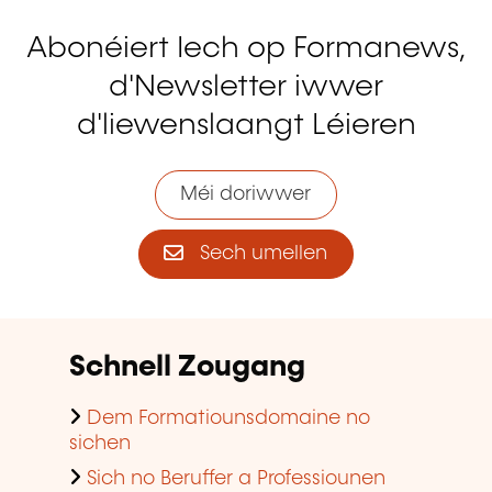
Abonéiert Iech op Formanews,
d'Newsletter iwwer
d'liewenslaangt Léieren
Méi doriwwer
Sech umellen
Schnell Zougang
Dem Formatiounsdomaine no
sichen
Sich no Beruffer a Professiounen