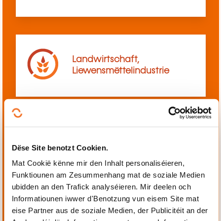
Landwirtschaft,
Liewensmëttelindustrie
Mechanik, Elektrotechnik,
Dëse Site benotzt Cookien.
Automatiséierung
Mat Cookië kënne mir den Inhalt personaliséieren,
Funktiounen am Zesummenhang mat de soziale Medien
ubidden an den Trafick analyséieren. Mir deelen och
Informatiounen iwwer d'Benotzung vun eisem Site mat
eise Partner aus de soziale Medien, der Publicitéit an der
Perséinlech a berufflech