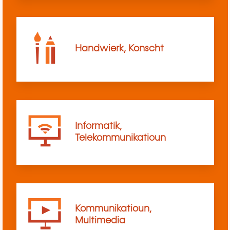
Handwierk, Konscht
Informatik,
Telekommunikatioun
Kommunikatioun,
Multimedia