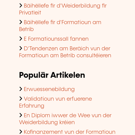
Bäihëllefe fir d'Weiderbildung fir
Privatleit
Bäihëllefe fir d'Formatioun am
Betrib
E Formatiounssall fannen
D'Tendenzen am Beräich vun der
Formatioun am Betrib consultéieren
Populär Artikelen
Erwuessenebildung
Validatioun vun erfuerene
Erfahrung
En Diplom iwwer de Wee vun der
Weiderbildung kréien
Kofinanzement vun der Formatioun