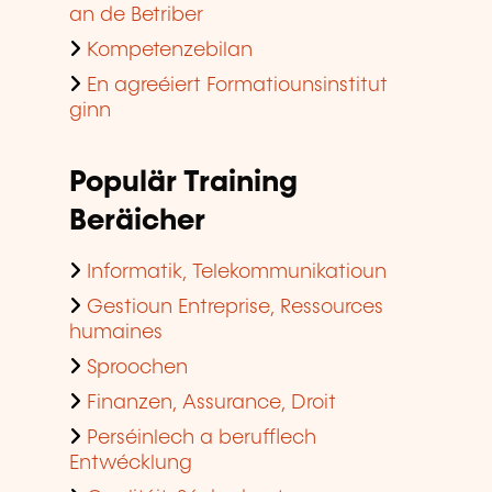
an de Betriber
Kompetenzebilan
En agreéiert Formatiounsinstitut
ginn
Populär Training
Beräicher
Informatik, Telekommunikatioun
Gestioun Entreprise, Ressources
humaines
Sproochen
Finanzen, Assurance, Droit
Perséinlech a berufflech
Entwécklung