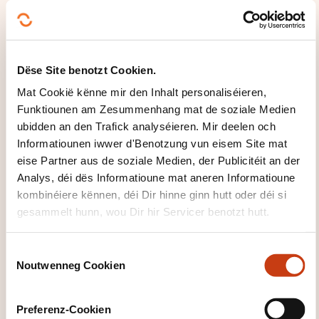
Dëse Site benotzt Cookien.
Mat Cookië kënne mir den Inhalt personaliséieren,
Wéi kann een
Funktiounen am Zesummenhang mat de soziale Medien
ubidden an den Trafick analyséieren. Mir deelen och
d'Formatiounsinstitut
Informatiounen iwwer d'Benotzung vun eisem Site mat
kontaktéieren?
eise Partner aus de soziale Medien, der Publicitéit an der
Analys, déi dës Informatioune mat aneren Informatioune
LLLC
kombinéiere kënnen, déi Dir hinne ginn hutt oder déi si
formation@lllc.lu
gesammelt hunn, wou Dir hir Servicer benotzt hutt.
+352 27 49 46 00
C
Méi iwwer den Formatiounsinstitut:
Noutwenneg Cookien
o
Luxembourg Lifelong Learning Centre
n
de la Chambre des salariés
s
Preferenz-Cookien
e