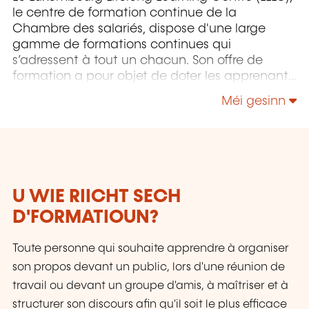
le centre de formation continue de la
Chambre des salariés, dispose d'une large
gamme de formations continues qui
s’adressent à tout un chacun. Son offre de
formation a pour objet de doter les apprenants
pour autant que possible du savoir-faire
Méi gesinn
approprié pour maîtriser un environnement de
travail, des processus et des technologies, voire
des aptitudes sociales, en constante évolution,
et ce pour sécuriser au maximum leurs
parcours professionnels. Le LLLC propose une
panoplie importante de formations: des cours
U WIE RIICHT SECH
du soir; des séminaires, qui peuvent être
D'FORMATIOUN?
adaptés sur mesure selon les besoins des
entreprises; des formations universitaires; des
Toute personne qui souhaite apprendre à organiser
formations spécialisées; des formations pour
seniors; des certifications professionnelles.
son propos devant un public, lors d'une réunion de
travail ou devant un groupe d'amis, à maîtriser et à
structurer son discours afin qu'il soit le plus efficace