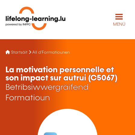
MENÜ
Startsäit
All d'Formatiounen
La motivation personnelle et
son impact sur autrui (C5067)
Betribsiwwergräifend
Formatioun