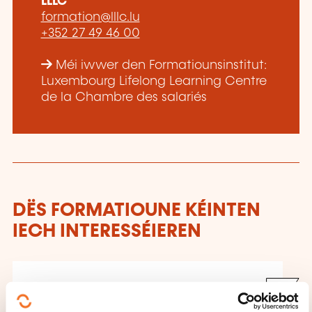
LLLC
formation@lllc.lu
+352 27 49 46 00
Méi iwwer den Formatiounsinstitut:
Luxembourg Lifelong Learning Centre
de la Chambre des salariés
DËS FORMATIOUNE KÉINTEN
IECH INTERESSÉIEREN
FR