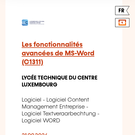
FR
Les fonctionnalités
avancées de MS-Word
(C1311)
LYCÉE TECHNIQUE DU CENTRE
LUXEMBOURG
Logiciel - Logiciel Content
Management Entreprise -
Logiciel Textveraarbechtung -
Logiciel WORD