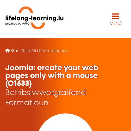
MENÜ
Startsäit
All d'Formatiounen
Joomla: create your web
pages only with a mouse
(C1633)
Betribsiwwergräifend
Formatioun