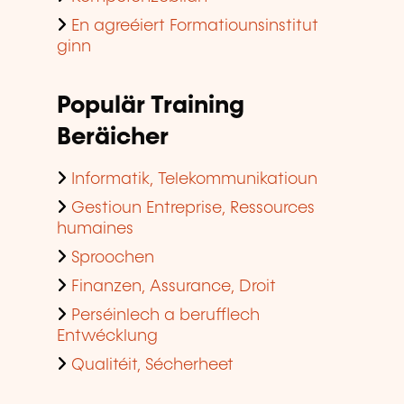
En agreéiert Formatiounsinstitut
ginn
Populär Training
Beräicher
Informatik, Telekommunikatioun
Gestioun Entreprise, Ressources
humaines
Sproochen
Finanzen, Assurance, Droit
Perséinlech a berufflech
Entwécklung
Qualitéit, Sécherheet