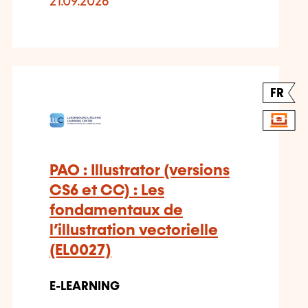
21.09.2026
FR
PAO : Illustrator (versions
CS6 et CC) : Les
fondamentaux de
l’illustration vectorielle
(EL0027)
E-LEARNING