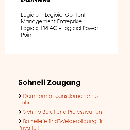
E-LEARNING
Logiciel - Logiciel Content
Management Entreprise -
Logiciel PREAO - Logiciel Power
Point
Schnell Zougang
Dem Formatiounsdomaine no
sichen
Sich no Beruffer a Professiounen
Bäihëllefe fir d'Weiderbildung fir
Privatleit