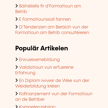
Bäihëllefe fir d'Formatioun am
Betrib
E Formatiounssall fannen
D'Tendenzen am Beräich vun der
Formatioun am Betrib consultéieren
Populär Artikelen
Erwuessenebildung
Validatioun vun erfuerene
Erfahrung
En Diplom iwwer de Wee vun der
Weiderbildung kréien
Kofinanzement vun der Formatioun
an de Betriber
Kompetenzebilan