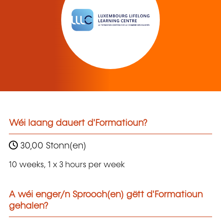
Wéi laang dauert d'Formatioun?
30,00 Stonn(en)
10 weeks, 1 x 3 hours per week
A wéi enger/n Sprooch(en) gëtt d'Formatioun
gehalen?