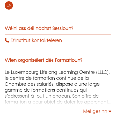
EN
Wéini ass déi nächst Sessioun?
D'Institut kontaktéieren
Wien organiséiert dës Formatioun?
Le Luxembourg Lifelong Learning Centre (LLLC),
le centre de formation continue de la
Chambre des salariés, dispose d'une large
gamme de formations continues qui
s’adressent à tout un chacun. Son offre de
formation a pour objet de doter les apprenants
pour autant que possible du savoir-faire
Méi gesinn
approprié pour maîtriser un environnement de