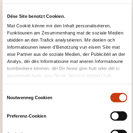
Dëse Site benotzt Cookien.
Applications financières
Mat Cookië kënne mir den Inhalt personaliséieren,
sur Excel (C2020)
Funktiounen am Zesummenhang mat de soziale Medien
ubidden an den Trafick analyséieren. Mir deelen och
Informatiounen iwwer d'Benotzung vun eisem Site mat
LYCÉE TECHNIQUE DU CENTRE
eise Partner aus de soziale Medien, der Publicitéit an der
LUXEMBOURG
Analys, déi dës Informatioune mat aneren Informatioune
kombinéiere kënnen, déi Dir hinne ginn hutt oder déi si
Logiciel - Logiciel Content
gesammelt hunn, wou Dir hir Servicer benotzt hutt.
Management Entreprise -
Spreadsheet-Logiciel - Logiciel
Excel
C
Noutwenneg Cookien
o
23.09.2026
n
s
Preferenz-Cookien
e
n