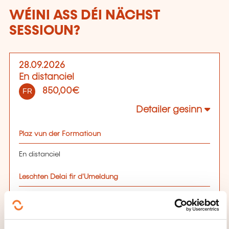
WÉINI ASS DÉI NÄCHST
SESSIOUN?
28.09.2026
En distanciel
850,00€
FR
Detailer gesinn
Plaz vun der Formatioun
En distanciel
Leschten Delai fir d'Umeldung
28.09.2026
Sech umellen