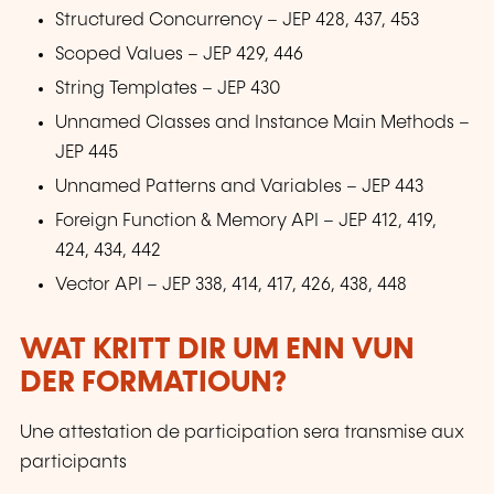
Structured Concurrency – JEP 428, 437, 453
Scoped Values – JEP 429, 446
String Templates – JEP 430
Unnamed Classes and Instance Main Methods –
JEP 445
Unnamed Patterns and Variables – JEP 443
Foreign Function & Memory API – JEP 412, 419,
424, 434, 442
Vector API – JEP 338, 414, 417, 426, 438, 448
WAT KRITT DIR UM ENN VUN
DER FORMATIOUN?
Une attestation de participation sera transmise aux
participants