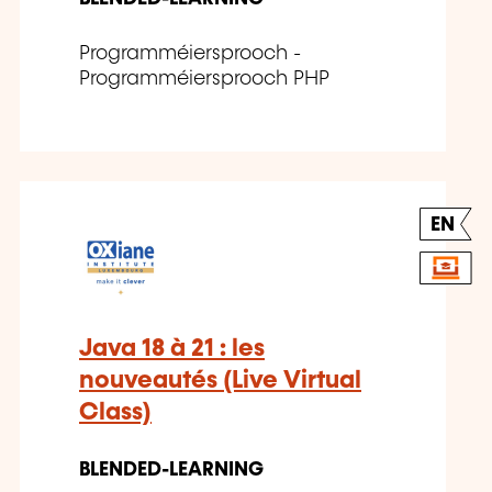
Programméiersprooch -
Programméiersprooch PHP
EN
Java 18 à 21 : les
nouveautés (Live Virtual
Class)
BLENDED-LEARNING