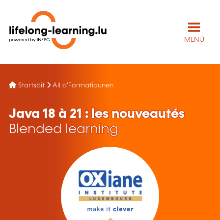
MENÜ
Startsäit
All d'Formatiounen
Java 18 à 21 : les nouveautés
Blended learning