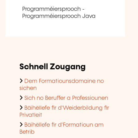
Programméiersprooch -
Programméiersprooch Java
Schnell Zougang
Dem Formatiounsdomaine no
sichen
Sich no Beruffer a Professiounen
Bäihëllefe fir d'Weiderbildung fir
Privatleit
Bäihëllefe fir d'Formatioun am
Betrib