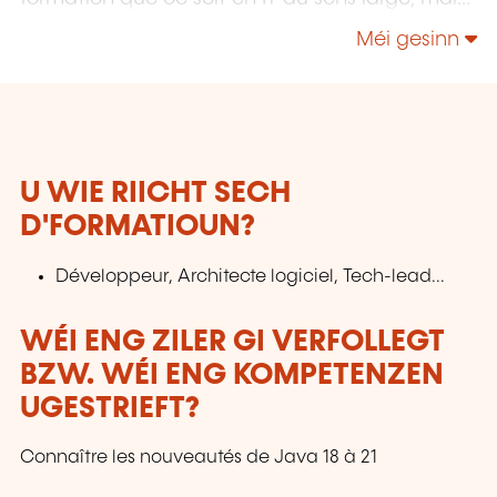
également "Utilisateurs" et "Soft Skills" en
Méi gesinn
Management, Communication & leadership.
U WIE RIICHT SECH
D'FORMATIOUN?
Développeur, Architecte logiciel, Tech-lead...
WÉI ENG ZILER GI VERFOLLEGT
BZW. WÉI ENG KOMPETENZEN
UGESTRIEFT?
Connaître les nouveautés de Java 18 à 21