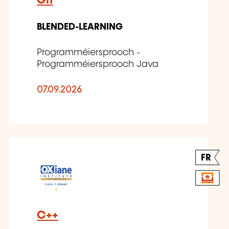
Git
BLENDED-LEARNING
Programméiersprooch -
Programméiersprooch Java
07.09.2026
FR
C++