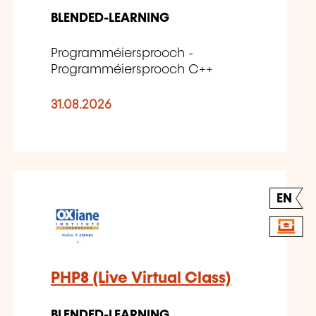
BLENDED-LEARNING
Programméiersprooch -
Programméiersprooch C++
31.08.2026
EN
PHP8 (Live Virtual Class)
BLENDED-LEARNING