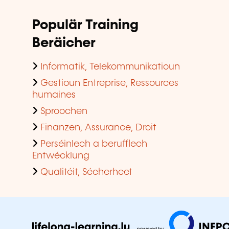
Populär Training
Beräicher
Informatik, Telekommunikatioun
Gestioun Entreprise, Ressources
humaines
Sproochen
Finanzen, Assurance, Droit
Perséinlech a berufflech
Entwécklung
Qualitéit, Sécherheet