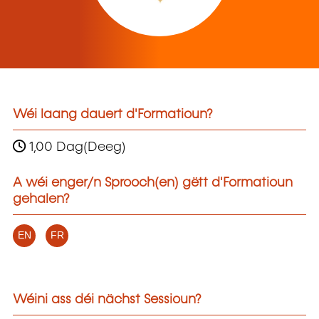
Wéi laang dauert d'Formatioun?
1,00 Dag(Deeg)
A wéi enger/n Sprooch(en) gëtt d'Formatioun
gehalen?
EN
FR
Wéini ass déi nächst Sessioun?