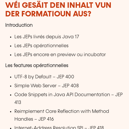
WÉI GESÄIT DEN INHALT VUN
DER FORMATIOUN AUS?
Introduction
Les JEPs livrés depuis Java 17
Les JEPs opérationnelles
Les JEPs encore en preview ou incubator
Les features opérationnelles
UTF-8 by Default – JEP 400
Simple Web Server – JEP 408
Code Snippets in Java API Documentation – JEP
413
Reimplement Core Reflection with Method
Handles – JEP 416
Internet-Address Resolution SPI – JEP 418