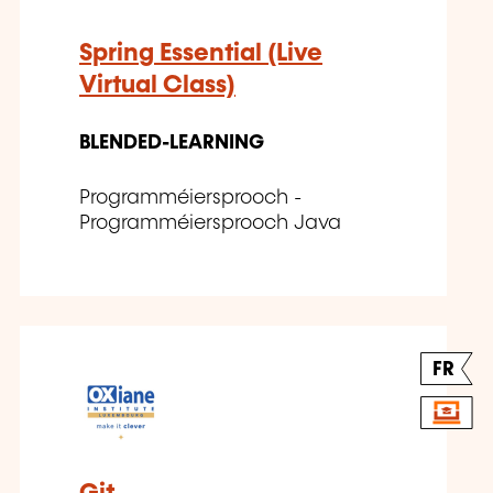
Spring Essential (Live
Virtual Class)
BLENDED-LEARNING
Programméiersprooch -
Programméiersprooch Java
FR