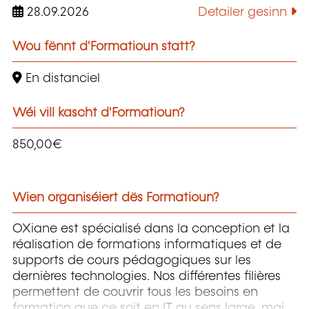
28.09.2026
Detailer gesinn
Wou fënnt d'Formatioun statt?
En distanciel
Wéi vill kascht d'Formatioun?
850,00€
Wien organiséiert dës Formatioun?
OXiane est spécialisé dans la conception et la
réalisation de formations informatiques et de
supports de cours pédagogiques sur les
dernières technologies. Nos différentes filières
permettent de couvrir tous les besoins en
formation que ce soit en IT au sens large, mais