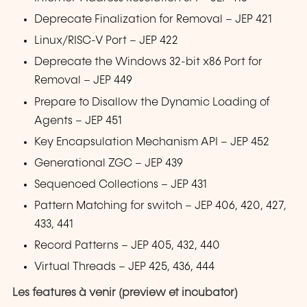
Deprecate Finalization for Removal – JEP 421
Linux/RISC-V Port – JEP 422
Deprecate the Windows 32-bit x86 Port for
Removal – JEP 449
Prepare to Disallow the Dynamic Loading of
Agents – JEP 451
Key Encapsulation Mechanism API – JEP 452
Generational ZGC – JEP 439
Sequenced Collections – JEP 431
Pattern Matching for switch – JEP 406, 420, 427,
433, 441
Record Patterns – JEP 405, 432, 440
Virtual Threads – JEP 425, 436, 444
Les features à venir (preview et incubator)