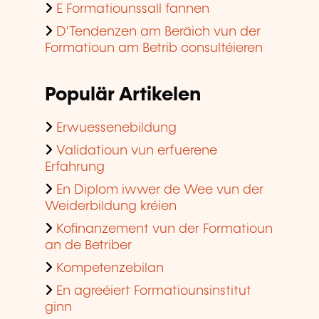
E Formatiounssall fannen
D'Tendenzen am Beräich vun der
Formatioun am Betrib consultéieren
Populär Artikelen
Erwuessenebildung
Validatioun vun erfuerene
Erfahrung
En Diplom iwwer de Wee vun der
Weiderbildung kréien
Kofinanzement vun der Formatioun
an de Betriber
Kompetenzebilan
En agreéiert Formatiounsinstitut
ginn