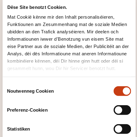
Dëse Site benotzt Cookien.
02.11.2026
En distanciel
Mat Cookië kënne mir den Inhalt personaliséieren,
850,00€
FR
Funktiounen am Zesummenhang mat de soziale Medien
ubidden an den Trafick analyséieren. Mir deelen och
Detailer gesinn
Informatiounen iwwer d'Benotzung vun eisem Site mat
eise Partner aus de soziale Medien, der Publicitéit an der
Analys, déi dës Informatioune mat aneren Informatioune
kombinéiere kënnen, déi Dir hinne ginn hutt oder déi si
gesammelt hunn, wou Dir hir Servicer benotzt hutt.
C
Noutwenneg Cookien
o
Wéi kann een
n
s
d'Formatiounsinstitut
Preferenz-Cookien
e
kontaktéieren?
n
t
Statistiken
Fiona Marin
S