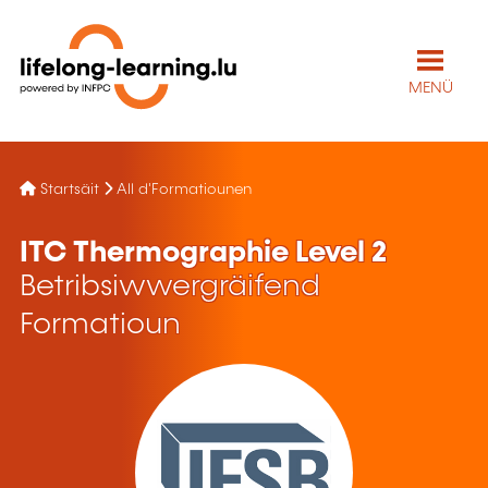
MENÜ
Startsäit
All d'Formatiounen
ITC Thermographie Level 2
Betribsiwwergräifend
Formatioun