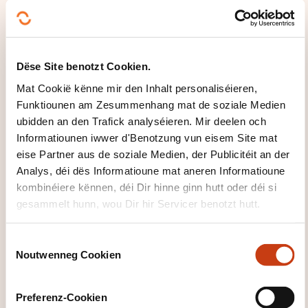
pratiques du terrain.
Les stagiaires sont priés d’apporter leur
équipement (caméra + accessoires et PC).
Dëse Site benotzt Cookien.
Mat Cookië kënne mir den Inhalt personaliséieren,
WÉI GESÄIT D'EVALUATIOUN
Funktiounen am Zesummenhang mat de soziale Medien
AUS?
ubidden an den Trafick analyséieren. Mir deelen och
Informatiounen iwwer d'Benotzung vun eisem Site mat
Examen pratique
eise Partner aus de soziale Medien, der Publicitéit an der
Analys, déi dës Informatioune mat aneren Informatioune
WÉI ENG ZOUSÄTZLECH
kombinéiere kënnen, déi Dir hinne ginn hutt oder déi si
INFORMATIOUNE SI GUTT ZE
gesammelt hunn, wou Dir hir Servicer benotzt hutt.
WËSSEN?
C
Noutwenneg Cookien
o
Equipements nécessaires :Si vous êtes en possession
n
d’une caméra thermique merci de bien vouloir
s
l’amener pendant la formation.
Preferenz-Cookien
e