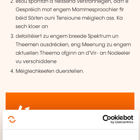
esou spontan a fléissend verstännegen, datt e
Gespréich mat engem Mammesproochler fir
béid Säiten ouni Tensioune méiglech ass. Ka
sech kloer an
detailléiert zu engem breede Spektrum un
Theemen ausdrécken, eng Meenung zu engem
aktuellen Theema ofginn an d'Vir- an Nodeeler
vu verschiddene
Méiglechkeeten duerstellen.
Wéi kann een