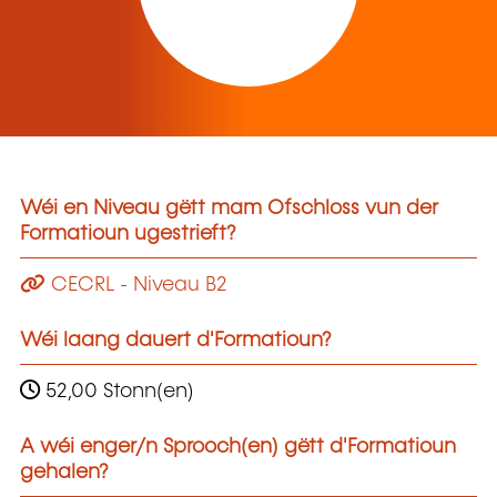
Wéi en Niveau gëtt mam Ofschloss vun der
Formatioun ugestrieft?
CECRL - Niveau B2
Wéi laang dauert d'Formatioun?
52,00 Stonn(en)
A wéi enger/n Sprooch(en) gëtt d'Formatioun
gehalen?