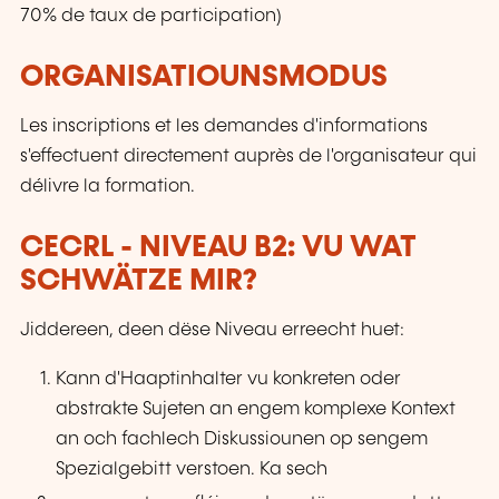
70% de taux de participation)
ORGANISATIOUNSMODUS
Les inscriptions et les demandes d'informations
s'effectuent directement auprès de l'organisateur qui
délivre la formation.
CECRL - NIVEAU B2: VU WAT
SCHWÄTZE MIR?
Jiddereen, deen dëse Niveau erreecht huet:
Kann d'Haaptinhalter vu konkreten oder
abstrakte Sujeten an engem komplexe Kontext
an och fachlech Diskussiounen op sengem
Spezialgebitt verstoen. Ka sech