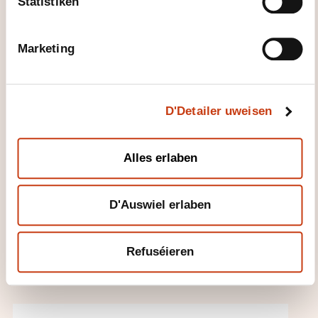
Statistiken
S
e
DE
l
Marketing
e
c
t
D'Detailer uweisen
i
Allemand, culture et
o
citoyenneté - A2.3 du
n
Alles erlaben
CECRL (LA-DE-116)
E-LEARNING
D'Auswiel erlaben
Sproochen - Däitsch
Refuséieren