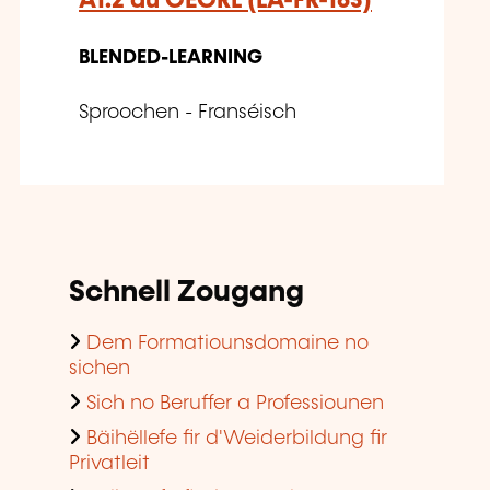
A1.2 du CECRL (LA-FR-163)
BLENDED-LEARNING
Sproochen - Franséisch
Schnell Zougang
Dem Formatiounsdomaine no
sichen
Sich no Beruffer a Professiounen
Bäihëllefe fir d'Weiderbildung fir
Privatleit