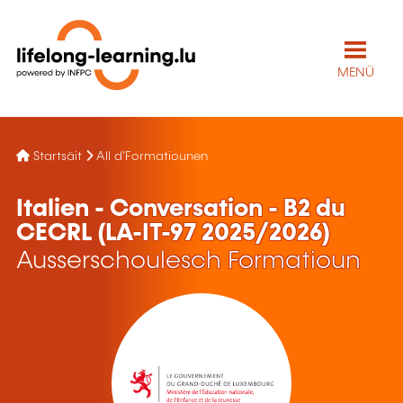
MENÜ
Startsäit
All d'Formatiounen
Italien - Conversation - B2 du
CECRL (LA-IT-97 2025/2026)
Ausserschoulesch Formatioun