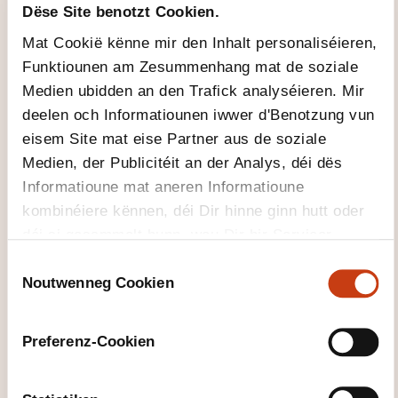
d'Formatiounsinstitut
Dëse Site benotzt Cookien.
kontaktéieren?
Mat Cookië kënne mir den Inhalt personaliséieren,
Funktiounen am Zesummenhang mat de soziale
Lynn Mainz
Medien ubidden an den Trafick analyséieren. Mir
couso@lcd.lu
deelen och Informatiounen iwwer d'Benotzung vun
+352 26 80 72 17
eisem Site mat eise Partner aus de soziale
Medien, der Publicitéit an der Analys, déi dës
Méi iwwer den Formatiounsinstitut:
Informatioune mat aneren Informatioune
Ministère de l'Éducation nationale, de
l'Enfance et de la Jeunesse
kombinéiere kënnen, déi Dir hinne ginn hutt oder
déi si gesammelt hunn, wou Dir hir Servicer
benotzt hutt.
C
Noutwenneg Cookien
o
n
s
Preferenz-Cookien
e
DËS FORMATIOUNE KÉINTEN
n
IECH INTERESSÉIEREN
t