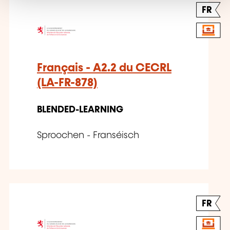
FR
Français - A2.2 du CECRL
(LA-FR-878)
BLENDED-LEARNING
Sproochen - Franséisch
FR