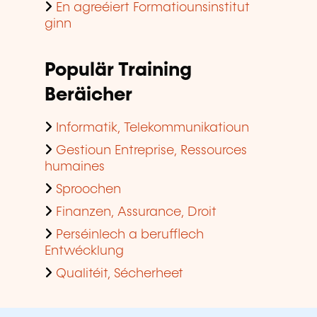
En agreéiert Formatiounsinstitut
ginn
Populär Training
Beräicher
Informatik, Telekommunikatioun
Gestioun Entreprise, Ressources
humaines
Sproochen
Finanzen, Assurance, Droit
Perséinlech a berufflech
Entwécklung
Qualitéit, Sécherheet