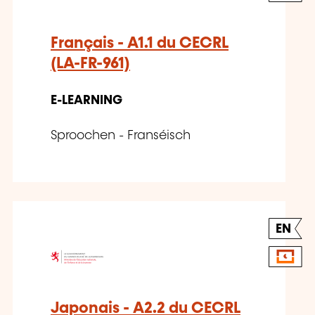
Français - A1.1 du CECRL
(LA-FR-961)
E-LEARNING
Sproochen - Franséisch
EN
Japonais - A2.2 du CECRL