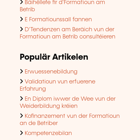
Bäihëllefe fir d'Formatioun am
Betrib
E Formatiounssall fannen
D'Tendenzen am Beräich vun der
Formatioun am Betrib consultéieren
Populär Artikelen
Erwuessenebildung
Validatioun vun erfuerene
Erfahrung
En Diplom iwwer de Wee vun der
Weiderbildung kréien
Kofinanzement vun der Formatioun
an de Betriber
Kompetenzebilan