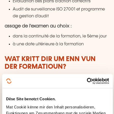
Évaluation des plans d'action correctifs
Audit de surveillance ISO 27001 et programme
de gestion d'audit
assage de l'examen au choix :
dans la continuité de la formation, le 5ème jour
à une date ultérieure à la formation
WAT KRITT DIR UM ENN VUN
DER FORMATIOUN?
Une attestation de participation sera transmise aux
participants
WÉINI ASS DÉI NÄCHST
Dëse Site benotzt Cookien.
SESSIOUN?
Mat Cookië kënne mir den Inhalt personaliséieren,
Funktiounen am Zesummenhang mat de soziale Medien