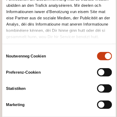
ubidden an den Trafick analyséieren. Mir deelen och
17.11.2026
Informatiounen iwwer d'Benotzung vun eisem Site mat
En distanciel
eise Partner aus de soziale Medien, der Publicitéit an der
Analys, déi dës Informatioune mat aneren Informatioune
3850,00€
FR
kombinéiere kënnen, déi Dir hinne ginn hutt oder déi si
Detailer gesinn
gesammelt hunn, wou Dir hir Servicer benotzt hutt.
Plaz vun der Formatioun
C
Noutwenneg Cookien
En distanciel
o
n
Leschten Delai fir d'Umeldung
s
Preferenz-Cookien
e
17.11.2026
n
Sech umellen
t
Statistiken
S
e
Marketing
l
e