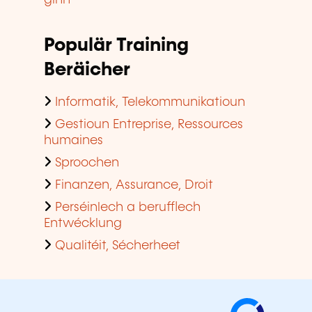
ginn
Populär Training
Beräicher
Informatik, Telekommunikatioun
Gestioun Entreprise, Ressources
humaines
Sproochen
Finanzen, Assurance, Droit
Perséinlech a berufflech
Entwécklung
Qualitéit, Sécherheet