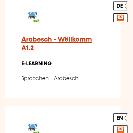
DE
Arabesch - Wëllkomm
A1.2
E-LEARNING
Sproochen - Arabesch
EN