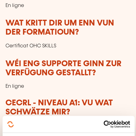
En ligne
WAT KRITT DIR UM ENN VUN
DER FORMATIOUN?
Certificat OHC SKILLS
WÉI ENG SUPPORTE GINN ZUR
VERFÜGUNG GESTALLT?
En ligne
CECRL - NIVEAU A1: VU WAT
SCHWÄTZE MIR?
Jiddereen, deen dëse Niveau erreecht huet: