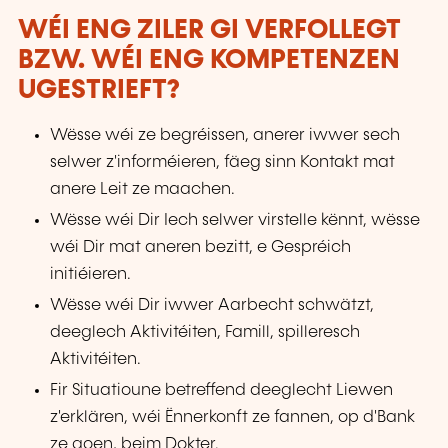
WÉI ENG ZILER GI VERFOLLEGT
BZW. WÉI ENG KOMPETENZEN
UGESTRIEFT?
Wësse wéi ze begréissen, anerer iwwer sech
selwer z'informéieren, fäeg sinn Kontakt mat
anere Leit ze maachen.
Wësse wéi Dir Iech selwer virstelle kënnt, wësse
wéi Dir mat aneren bezitt, e Gespréich
initiéieren.
Wësse wéi Dir iwwer Aarbecht schwätzt,
deeglech Aktivitéiten, Famill, spilleresch
Aktivitéiten.
Fir Situatioune betreffend deeglecht Liewen
z'erklären, wéi Ënnerkonft ze fannen, op d'Bank
ze goen, beim Dokter.