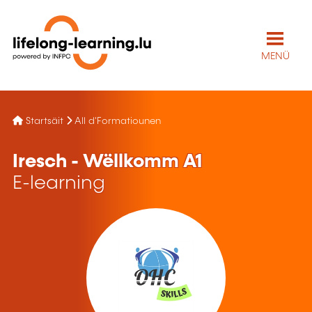
MENÜ
Startsäit
All d'Formatiounen
Iresch - Wëllkomm A1
E-learning