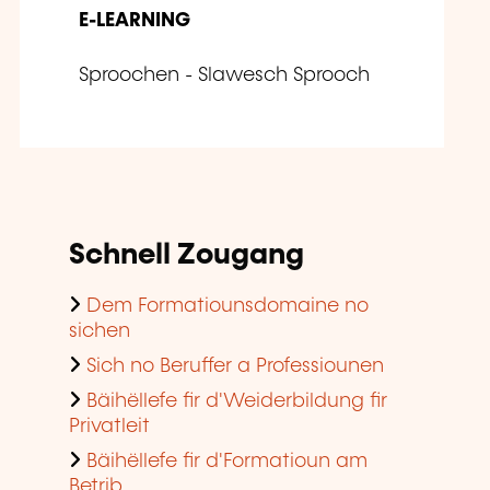
E-LEARNING
Sproochen - Slawesch Sprooch
Schnell Zougang
Dem Formatiounsdomaine no
sichen
Sich no Beruffer a Professiounen
Bäihëllefe fir d'Weiderbildung fir
Privatleit
Bäihëllefe fir d'Formatioun am
Betrib