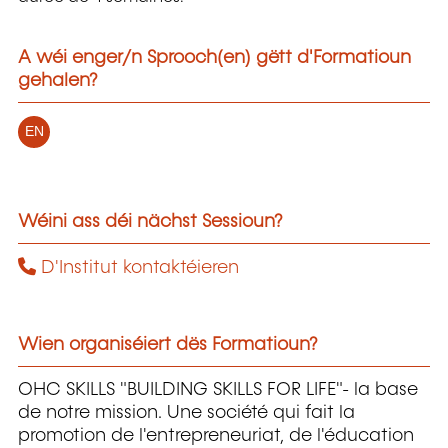
A wéi enger/n Sprooch(en) gëtt d'Formatioun
gehalen?
EN
Wéini ass déi nächst Sessioun?
D'Institut kontaktéieren
Wien organiséiert dës Formatioun?
OHC SKILLS "BUILDING SKILLS FOR LIFE"- la base
de notre mission. Une société qui fait la
promotion de l'entrepreneuriat, de l'éducation