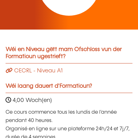
Wéi en Niveau gëtt mam Ofschloss vun der
Formatioun ugestrieft?
CECRL - Niveau A1
Wéi laang dauert d'Formatioun?
4,00 Woch(en)
Ce cours commence tous les lundis de l'année
pendant 40 heures.
Organisé en ligne sur une plateforme 24h/24 et 7j/7,
durée de 4 semaines.