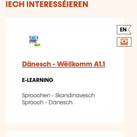
IECH INTERESSÉIEREN
EN
Dänesch - Wëllkomm A1.1
E-LEARNING
Sproochen - Skandinavesch
Sprooch - Dänesch