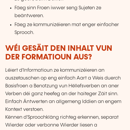
Fäeg sinn Froen iwwer seng Sujeten ze
beäntweren.
Fäeg ze kommunizéieren mat enger einfacher
Sprooch.
WÉI GESÄIT DEN INHALT VUN
DER FORMATIOUN AUS?
Léiert d'Informatioun ze kommunizéieren an
auszetauschen op eng einfach Aart a Weis duerch
Basisfroen a Benotzung vun Hëllefsverben an aner
Verben déi ganz heefeg an der haiteger Zäit sinn.
Einfach Äntwerten an allgemeng Iddien an engem
Kontext verstoen.
Kënnen d'Sproochkläng richteg erkennen, separat
Wierder oder verbonne Wierder liesen a