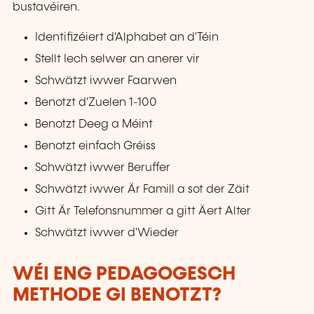
bustavéiren.
Identifizéiert d'Alphabet an d'Téin
Stellt Iech selwer an anerer vir
Schwätzt iwwer Faarwen
Benotzt d'Zuelen 1-100
Benotzt Deeg a Méint
Benotzt einfach Gréiss
Schwätzt iwwer Beruffer
Schwätzt iwwer Är Famill a sot der Zäit
Gitt Är Telefonsnummer a gitt Äert Alter
Schwätzt iwwer d'Wieder
WÉI ENG PEDAGOGESCH
METHODE GI BENOTZT?