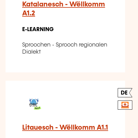
Katalanesch - Wëllkomm
A1.2
E-LEARNING
Sproochen - Sprooch regionalen
Dialekt
DE
Litauesch - Wëllkomm A1.1