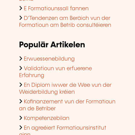
E Formatiounssall fannen
D'Tendenzen am Beräich vun der
Formatioun am Betrib consultéieren
Populär Artikelen
Erwuessenebildung
Validatioun vun erfuerene
Erfahrung
En Diplom iwwer de Wee vun der
Weiderbildung kréien
Kofinanzement vun der Formatioun
an de Betriber
Kompetenzebilan
En agreéiert Formatiounsinstitut