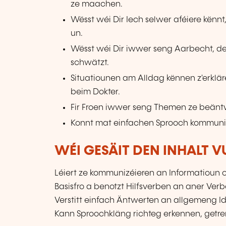
ze maachen.
Wësst wéi Dir Iech selwer aféiere kënnt
un.
Wësst wéi Dir iwwer seng Aarbecht, deegl
schwätzt.
Situatiounen am Alldag kënnen z'erklär
beim Dokter.
Fir Froen iwwer seng Themen ze beänt
Konnt mat einfachen Sprooch kommuni
WÉI GESÄIT DEN INHALT 
Léiert ze kommunizéieren an Informatioun
Basisfro a benotzt Hilfsverben an aner Ver
Verstitt einfach Äntwerten an allgemeng I
Kann Sproochkläng richteg erkennen, getre