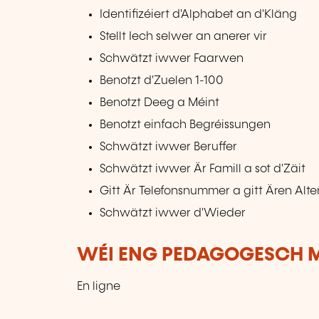
Identifizéiert d'Alphabet an d'Kläng
Stellt Iech selwer an anerer vir
Schwätzt iwwer Faarwen
Benotzt d'Zuelen 1-100
Benotzt Deeg a Méint
Benotzt einfach Begréissungen
Schwätzt iwwer Beruffer
Schwätzt iwwer Är Famill a sot d'Zäit
Gitt Är Telefonsnummer a gitt Ären Alte
Schwätzt iwwer d'Wieder
WÉI ENG PEDAGOGESCH M
En ligne