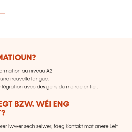
RMATIOUN?
ormation au niveau A2.
 une nouvelle langue.
intégration avec des gens du monde entier.
LEGT BZW. WÉI ENG
T?
erer iwwer sech selwer, fäeg Kontakt mat anere Leit