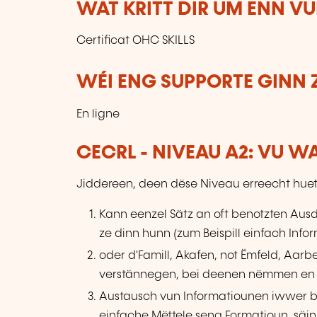
WAT KRITT DIR UM ENN V
Certificat OHC SKILLS
WÉI ENG SUPPORTE GINN 
En ligne
CECRL - NIVEAU A2: VU 
Jiddereen, deen dëse Niveau erreecht huet
Kann eenzel Sätz an oft benotzten Ausdr
ze dinn hunn (zum Beispill einfach Inf
oder d'Famill, Akafen, not Ëmfeld, Aar
verstännegen, bei deenen nëmmen en 
Austausch vun Informatiounen iwwer b
einfache Mëttele seng Formatioun, säin