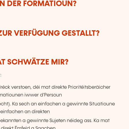
UN DER FORMATIOUN?
ZUR VERFÜGUNG GESTALLT?
WAT SCHWÄTZE MIR?
:
éck verstoen, déi mat direkte Prioritéitsberäicher
ormatiounen iwwer d'Persoun
becht). Ka sech an einfachen a gewinnte Situatioune
einfachen an direkten
ekannten a gewinnte Sujeten néideg ass. Ka mat
 direkt Ëmfeld a Saachen