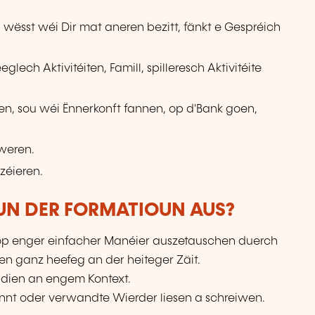
, wësst wéi Dir mat aneren bezitt, fänkt e Gespréich
ech Aktivitéiten, Famill, spilleresch Aktivitéite
en, sou wéi Ënnerkonft fannen, op d'Bank goen,
weren.
zéieren.
VUN DER FORMATIOUN AUS?
 op enger einfacher Manéier auszetauschen duerch
ben ganz heefeg an der heiteger Zäit.
ddien an engem Kontext.
nnt oder verwandte Wierder liesen a schreiwen.