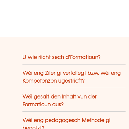
U wie riicht sech d'Formatioun?
Wéi eng Ziler gi verfollegt bzw. wéi eng
Kompetenzen ugestrieft?
Wéi gesäit den Inhalt vun der
Formatioun aus?
Wéi eng pedagogesch Methode gi
benotzt?