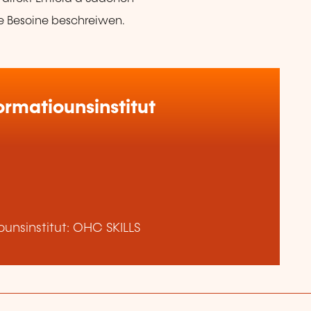
 Besoine beschreiwen.
rmatiounsinstitut
unsinstitut: OHC SKILLS