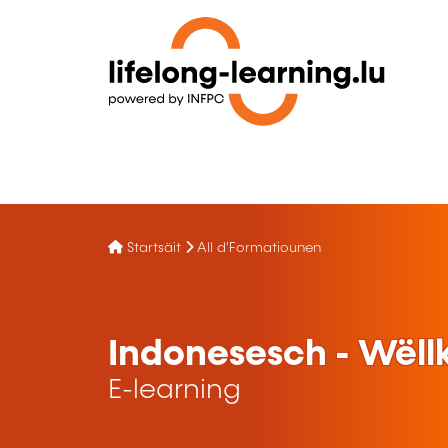
Startsäit
All d'Formatiounen
Indonesesch - Wëll
E-learning