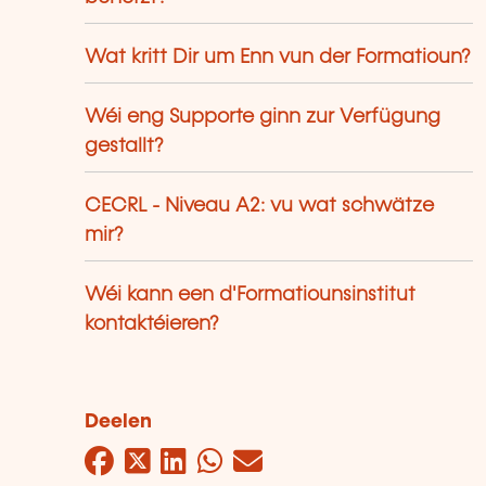
Wat kritt Dir um Enn vun der Formatioun?
Wéi eng Supporte ginn zur Verfügung
gestallt?
CECRL - Niveau A2: vu wat schwätze
mir?
Wéi kann een d'Formatiounsinstitut
kontaktéieren?
Deelen
Facebook
Twitter
LinkedIn
WhatsApp
Mail