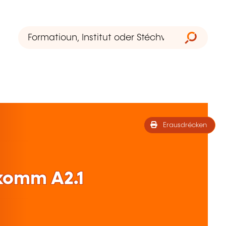
Erausdrécken
komm A2.1