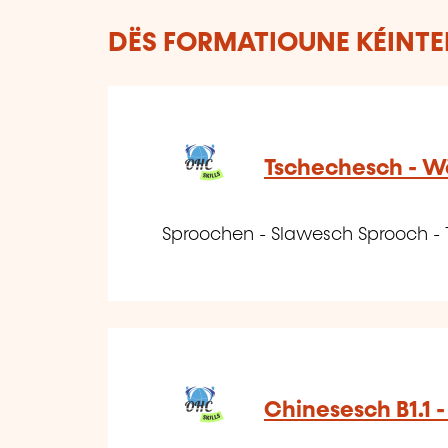
DËS FORMATIOUNE KÉINTEN
Tschechesch - W
Sproochen - Slawesch Sprooch -
Chinesesch B1.1 