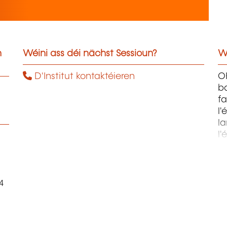
n
Wéini ass déi nächst Sessioun?
W
D'Institut kontaktéieren
OH
ba
fa
l'
la
l'
m
4