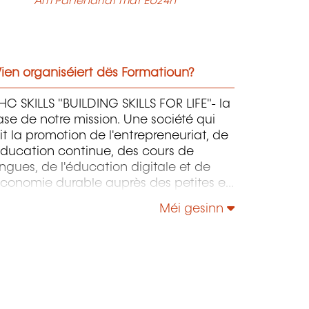
Am Partenariat mat EU24h
ien organiséiert dës Formatioun?
C SKILLS "BUILDING SKILLS FOR LIFE"- la
se de notre mission. Une société qui
it la promotion de l'entrepreneuriat, de
éducation continue, des cours de
ngues, de l'éducation digitale et de
économie durable auprès des petites et
oyennes entreprises.
Méi gesinn