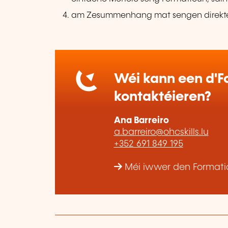
am Zesummenhang mat sengen direkte
Wéi kann een d'Fo
kontaktéieren?
Ana Barreiro
a.barreiro@ohcskills.lu
+352 691 849 195
Méi iwwer den Formatio