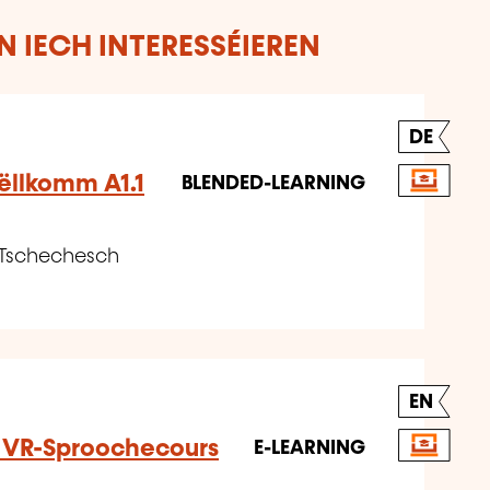
 IECH INTERESSÉIEREN
DE
ëllkomm A1.1
BLENDED-LEARNING
 Tschechesch
EN
- VR-Sproochecours
E-LEARNING