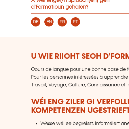
A wéi enger/n Sprooch(en) gëtt
d'Formatioun gehalen?
DE
EN
FR
PT
U WIE RIICHT SECH D'FO
Cours de langue pour une bonne base de f
Pour les personnes intéressées à apprendre
Travail, Voyage, Culture, Connaissance et 
WÉI ENG ZILER GI VERFOL
KOMPETENZEN UGESTRIEF
Wësse wéi ee begréisst, informéiert an