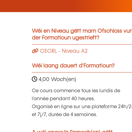
Wéi en Niveau gëtt mam Ofschloss vu
der Formatioun ugestrieft?
CECRL - Niveau A2
Wéi laang dauert d'Formatioun?
4,00 Woch(en)
Ce cours commence tous les lundis de
l'année pendant 40 heures.
Organisé en ligne sur une plateforme 24h/2
et 7j/7, durée de 4 semaines.