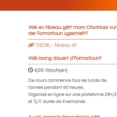
Wéi en Niveau gëtt mam Ofschloss vu
der Formatioun ugestrieft?
CECRL - Niveau A1
Wéi laang dauert d'Formatioun?
4,00 Woch(en)
Ce cours commence tous les lundis de
l'année pendant 60 heures.
Organisé en ligne sur une plateforme 24h/2
et 7j/7, durée de 4 semaines.