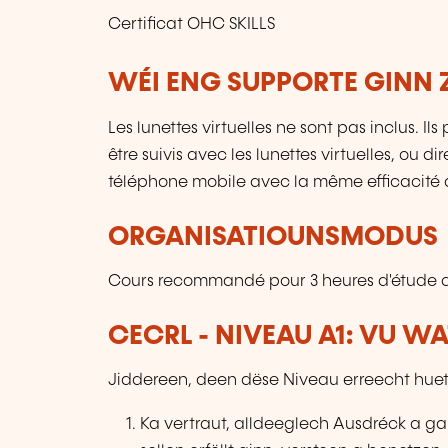
Certificat OHC SKILLS
WÉI ENG SUPPORTE GINN 
Les lunettes virtuelles ne sont pas inclus. I
être suivis avec les lunettes virtuelles, ou 
téléphone mobile avec la même efficacité 
ORGANISATIOUNSMODUS
Cours recommandé pour 3 heures d'étude q
CECRL - NIVEAU A1: VU W
Jiddereen, deen dëse Niveau erreecht huet
Ka vertraut, alldeeglech Ausdréck a g