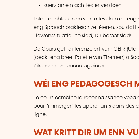
kuerz an einfach Texter verstoen
Total Tauchtcoursen sinn alles drun an eng
eng Sprooch praktesch ze léieren, sou datt
Liewenssituatioune sidd, Dir bereet sidd!
De Cours gëtt differenzéiert vum CEFR (Ufän
(deckt eng breet Palette vun Themen) a Scaf
Zilsprooch ze encouragéieren.
WÉI ENG PEDAGOGESCH M
Le cours combine la reconnaissance vocale
pour "immerger" les apprenants dans des ex
ligne.
WAT KRITT DIR UM ENN V