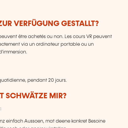
ZUR VERFÜGUNG GESTALLT?
ls peuvent être achetés ou non. Les cours VR peuvent
directement via un ordinateur portable ou un
d'immersion.
uotidienne, pendant 20 jours.
AT SCHWÄTZE MIR?
:
anz einfach Aussoen, mat deene konkret Besoine