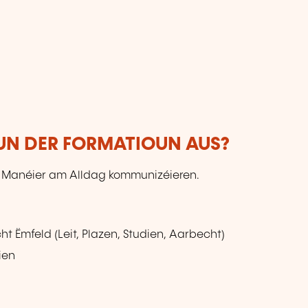
VUN DER FORMATIOUN AUS?
h Manéier am Alldag kommunizéieren.
ht Ëmfeld (Leit, Plazen, Studien, Aarbecht)
ien