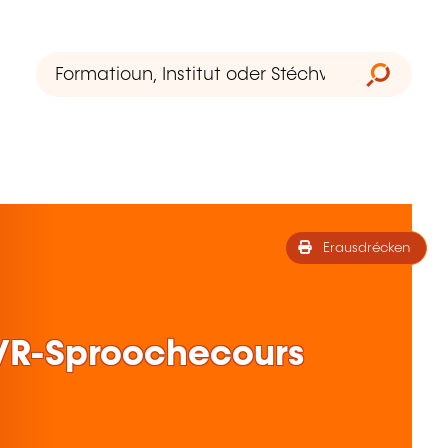
Erausdrécken
 VR-Sproochecours