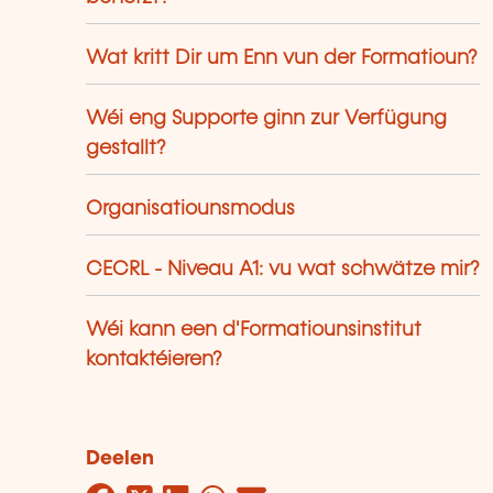
Wat kritt Dir um Enn vun der Formatioun?
Wéi eng Supporte ginn zur Verfügung
gestallt?
Organisatiounsmodus
CECRL - Niveau A1: vu wat schwätze mir?
Wéi kann een d'Formatiounsinstitut
kontaktéieren?
Deelen