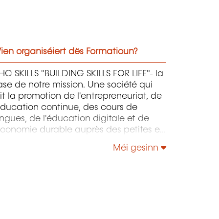
ien organiséiert dës Formatioun?
C SKILLS "BUILDING SKILLS FOR LIFE"- la
se de notre mission. Une société qui
it la promotion de l'entrepreneuriat, de
éducation continue, des cours de
ngues, de l'éducation digitale et de
économie durable auprès des petites et
oyennes entreprises.
Méi gesinn