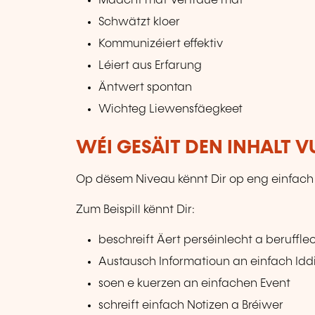
Maacht mat Vertraue mat
Schwätzt kloer
Kommunizéiert effektiv
Léiert aus Erfarung
Äntwert spontan
Wichteg Liewensfäegkeet
WÉI GESÄIT DEN INHALT 
Op dësem Niveau kënnt Dir op eng einfac
Zum Beispill kënnt Dir:
beschreift Äert perséinlecht a berufflec
Austausch Informatioun an einfach Idd
soen e kuerzen an einfachen Event
schreift einfach Notizen a Bréiwer