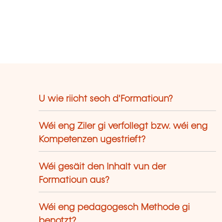
U wie riicht sech d'Formatioun?
Wéi eng Ziler gi verfollegt bzw. wéi eng
Kompetenzen ugestrieft?
Wéi gesäit den Inhalt vun der
Formatioun aus?
Wéi eng pedagogesch Methode gi
benotzt?