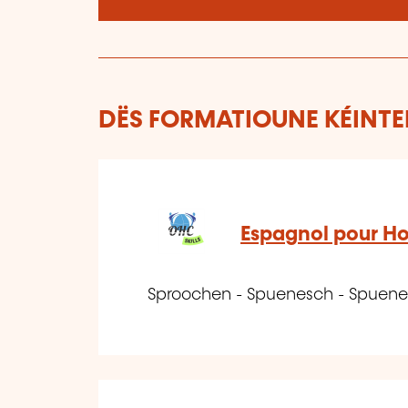
DËS FORMATIOUNE KÉINTEN
Espagnol pour H
Sproochen - Spuenesch - Spuene