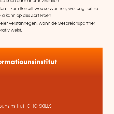
 Ka sech oder anerer virstellen
ellen – zum Beispill wou se wunnen, wéi eng Leit se
 a kann op dës Zort Froen
éier verstännegen, wann de Gespréichspartner
rativ weist.
rmatiounsinstitut
unsinstitut: OHC SKILLS