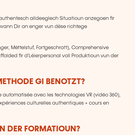
 authentesch alldeeglech Situatioun anzegoen fir
 wann Dir an enger vun dëse richtege
ger, Mëttelstuf, Fortgeschratt), Comprehensive
folded fir d'Léierpersonal voll Produktioun vun der
ETHODE GI BENOTZT?
 automatisée avec les technologies VR (vidéo 360),
périences culturelles authentiques + cours en
UN DER FORMATIOUN?