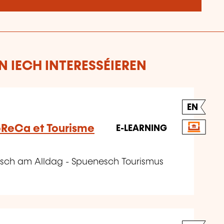
 IECH INTERESSÉIEREN
EN
oReCa et Tourisme
E-LEARNING
sch am Alldag - Spuenesch Tourismus