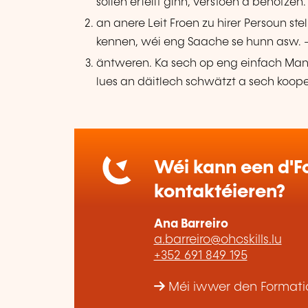
sollen erfëllt ginn, verstoen a benotzen.
an anere Leit Froen zu hirer Persoun st
kennen, wéi eng Saache se hunn asw. –
äntweren. Ka sech op eng einfach Man
lues an däitlech schwätzt a sech koope
Wéi kann een d'Fo
kontaktéieren?
Ana Barreiro
a.barreiro@ohcskills.lu
+352 691 849 195
Méi iwwer den Formatio