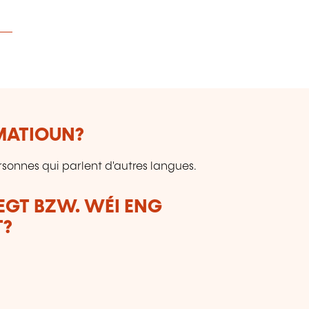
RMATIOUN?
rsonnes qui parlent d'autres langues.
LEGT BZW. WÉI ENG
T?