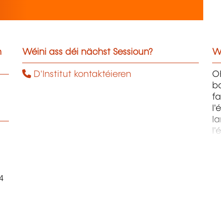
n
Wéini ass déi nächst Sessioun?
W
D'Institut kontaktéieren
OH
ba
fa
l'
la
l'
m
4