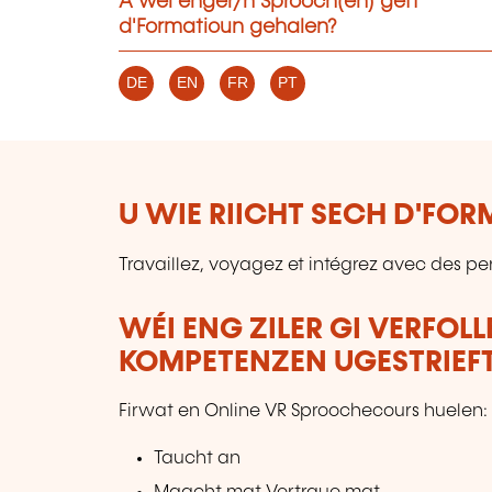
A wéi enger/n Sprooch(en) gëtt
d'Formatioun gehalen?
DE
EN
FR
PT
U WIE RIICHT SECH D'FO
Travaillez, voyagez et intégrez avec des pe
WÉI ENG ZILER GI VERFOL
KOMPETENZEN UGESTRIEF
Firwat en Online VR Sproochecours huelen:
Taucht an