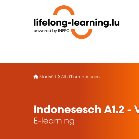
Startsäit
All d'Formatiounen
Indonesesch A1.2 -
E-learning