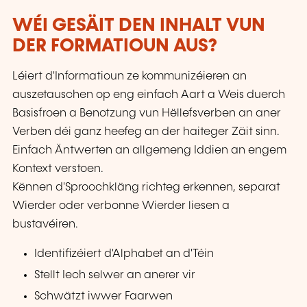
WÉI GESÄIT DEN INHALT VUN
DER FORMATIOUN AUS?
Léiert d'Informatioun ze kommunizéieren an
auszetauschen op eng einfach Aart a Weis duerch
Basisfroen a Benotzung vun Hëllefsverben an aner
Verben déi ganz heefeg an der haiteger Zäit sinn.
Einfach Äntwerten an allgemeng Iddien an engem
Kontext verstoen.
Kënnen d'Sproochkläng richteg erkennen, separat
Wierder oder verbonne Wierder liesen a
bustavéiren.
Identifizéiert d'Alphabet an d'Téin
Stellt Iech selwer an anerer vir
Schwätzt iwwer Faarwen