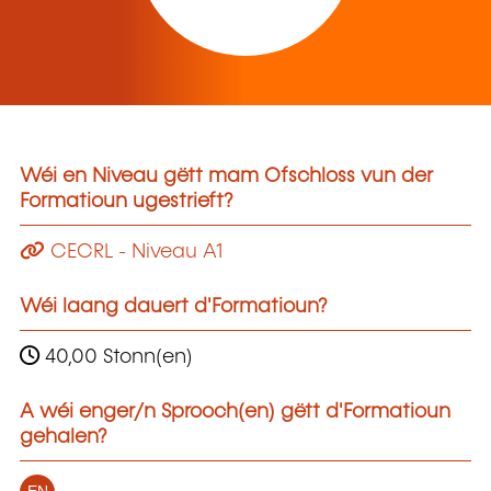
Wéi en Niveau gëtt mam Ofschloss vun der
Formatioun ugestrieft?
CECRL - Niveau A1
Wéi laang dauert d'Formatioun?
40,00 Stonn(en)
A wéi enger/n Sprooch(en) gëtt d'Formatioun
gehalen?