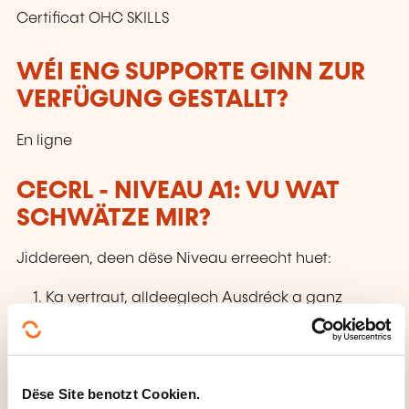
Certificat OHC SKILLS
WÉI ENG SUPPORTE GINN ZUR
VERFÜGUNG GESTALLT?
En ligne
CECRL - NIVEAU A1: VU WAT
SCHWÄTZE MIR?
Jiddereen, deen dëse Niveau erreecht huet:
Ka vertraut, alldeeglech Ausdréck a ganz
einfach Aussoen, mat deene konkret Besoine
sollen erfëllt ginn, verstoen a benotzen. Ka sech
oder anerer virstellen
Dëse Site benotzt Cookien.
an anere Leit Froen zu hirer Persoun stellen –