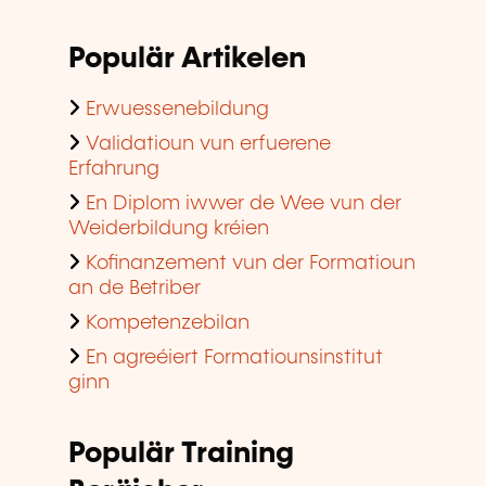
Populär Artikelen
Erwuessenebildung
Validatioun vun erfuerene
Erfahrung
En Diplom iwwer de Wee vun der
Weiderbildung kréien
Kofinanzement vun der Formatioun
an de Betriber
Kompetenzebilan
En agreéiert Formatiounsinstitut
ginn
Populär Training