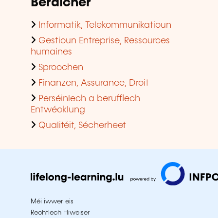
Beräicher
Informatik, Telekommunikatioun
Gestioun Entreprise, Ressources
humaines
Sproochen
Finanzen, Assurance, Droit
Perséinlech a berufflech
Entwécklung
Qualitéit, Sécherheet
Méi iwwer eis
Rechtlech Hiweiser