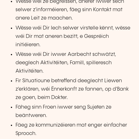
Wësse wéi ze begréissen, anerer iwwer sech
selwer z'informéieren, fäeg sinn Kontakt mat
anere Leit ze maachen.
Wësse wéi Dir Iech selwer virstelle kënnt, wësse
wéi Dir mat aneren bezitt, e Gespréich
initiéieren.
Wësse wéi Dir iwwer Aarbecht schwätzt,
deeglech Aktivitéiten, Famill, spilleresch
Aktivitéiten.
Fir Situatioune betreffend deeglecht Liewen
z'erklären, wéi Ënnerkonft ze fannen, op d'Bank
ze goen, beim Dokter.
Fäheg sinn Froen iwwer seng Sujeten ze
beäntweren.
Fäeg ze kommunizéieren mat enger einfacher
Sprooch.