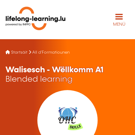
MENÜ
Startsäit
All d'Formatiounen
Walisesch - Wëllkomm A1
Blended learning