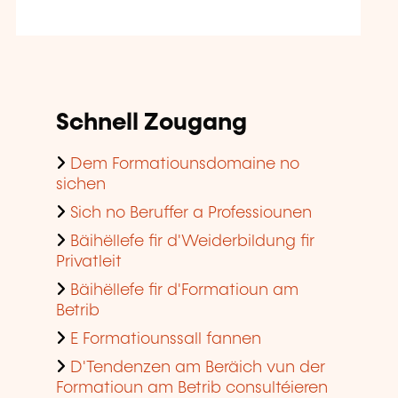
Schnell Zougang
Dem Formatiounsdomaine no
sichen
Sich no Beruffer a Professiounen
Bäihëllefe fir d'Weiderbildung fir
Privatleit
Bäihëllefe fir d'Formatioun am
Betrib
E Formatiounssall fannen
D'Tendenzen am Beräich vun der
Formatioun am Betrib consultéieren