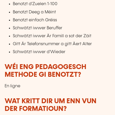
Benotzt d'Zuelen 1-100
Benotzt Deeg a Méint
Benotzt einfach Gréiss
Schwätzt iwwer Beruffer
Schwätzt iwwer Är Famill a sot der Zäit
Gitt Är Telefonsnummer a gitt Äert Alter
Schwätzt iwwer d'Wieder
WÉI ENG PEDAGOGESCH
METHODE GI BENOTZT?
En ligne
WAT KRITT DIR UM ENN VUN
DER FORMATIOUN?