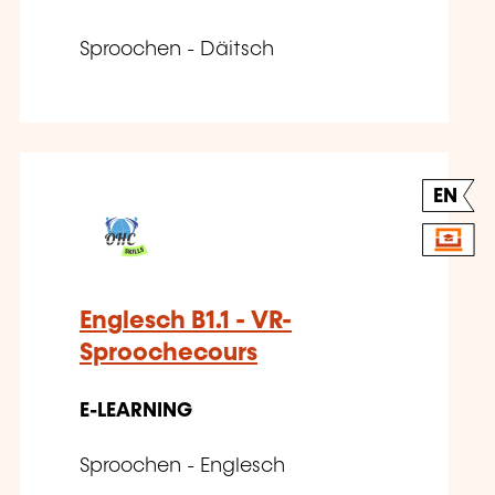
Sproochen - Däitsch
EN
Englesch B1.1 - VR-
Sproochecours
E-LEARNING
Sproochen - Englesch