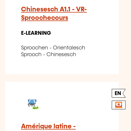
Chinesesch A1.1 - VR-
Sproochecours
E-LEARNING
Sproochen - Orientalesch
Sprooch - Chinesesch
EN
Amérique latine -