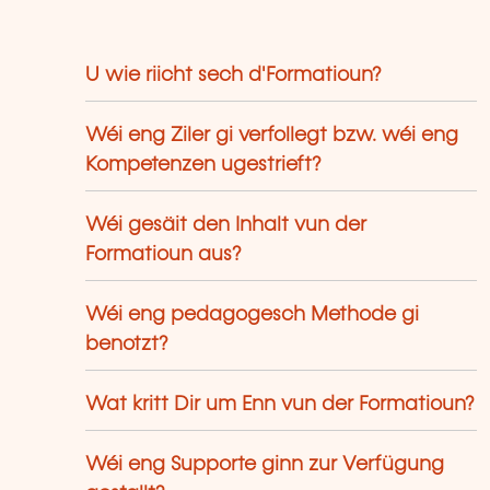
U wie riicht sech d'Formatioun?
Wéi eng Ziler gi verfollegt bzw. wéi eng
Kompetenzen ugestrieft?
Wéi gesäit den Inhalt vun der
Formatioun aus?
Wéi eng pedagogesch Methode gi
benotzt?
Wat kritt Dir um Enn vun der Formatioun?
Wéi eng Supporte ginn zur Verfügung