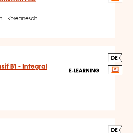
h - Koreanesch
DE
sif B1 - Integral
E-LEARNING
DE