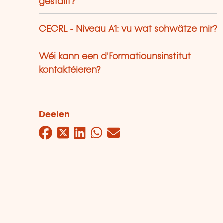
gestallt?
CECRL - Niveau A1: vu wat schwätze mir?
Wéi kann een d'Formatiounsinstitut
kontaktéieren?
Deelen
Facebook
Twitter
LinkedIn
WhatsApp
Mail