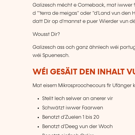
Galizesch mécht e Comeback, mat iwwer 9
d '"terra de meigas" oder "d'Land vun den H
datt Dir op d'mannst e puer Wierder vun dë
Wousst Dir?
Galizesch ass och ganz ähnlech wéi portu
wéi Spuenesch.
WÉI GESÄIT DEN INHALT 
Mat eisem Mikrosproochecours fir Ufänger k
Stellt Iech selwer an anerer vir
Schwätzt iwwer Faarwen
Benotzt d'Zuelen 1 bis 20
Benotzt d'Deeg vun der Woch