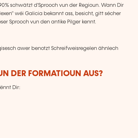
0% schwätzt d'Sprooch vun der Regioun. Wann Dir
exen" wéi Galicia bekannt ass, besicht, gitt sécher
ser Sprooch vun den antike Pilger kennt.
gisesch awer benotzt Schreifweisregelen ähnlech
VUN DER FORMATIOUN AUS?
ënnt Dir: