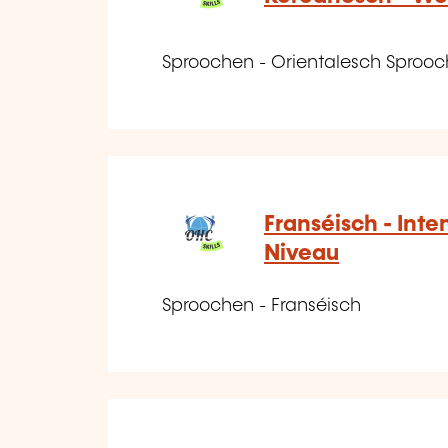
Sproochen - Orientalesch Sprooc
Franséisch - Inten
Niveau
Sproochen - Franséisch