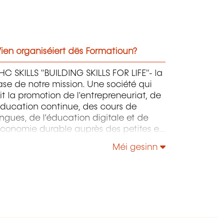
ien organiséiert dës Formatioun?
C SKILLS "BUILDING SKILLS FOR LIFE"- la
se de notre mission. Une société qui
it la promotion de l'entrepreneuriat, de
éducation continue, des cours de
ngues, de l'éducation digitale et de
économie durable auprès des petites et
oyennes entreprises.
Méi gesinn