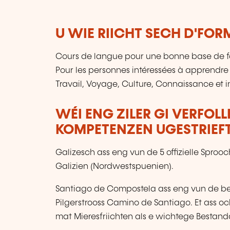
U WIE RIICHT SECH D'FO
Cours de langue pour une bonne base de f
Pour les personnes intéressées à apprendre
Travail, Voyage, Culture, Connaissance et 
WÉI ENG ZILER GI VERFOL
KOMPETENZEN UGESTRIEF
Galizesch ass eng vun de 5 offizielle Sproo
Galizien (Nordwestspuenien).
Santiago de Compostela ass eng vun de beka
Pilgerstrooss Camino de Santiago. Et ass o
mat Mieresfriichten als e wichtege Bestand