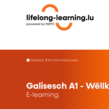
Startsäit
All d'Formatiounen
Galisesch A1 - Wël
E-learning