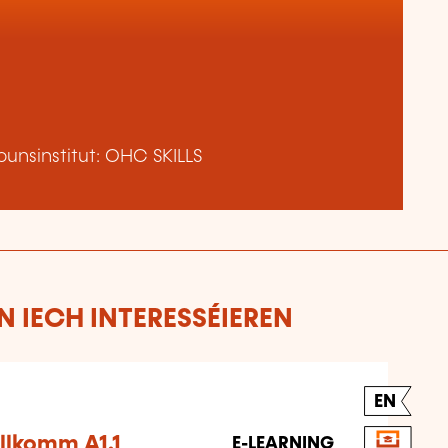
unsinstitut: OHC SKILLS
 IECH INTERESSÉIEREN
EN
llkomm A1.1
E-LEARNING