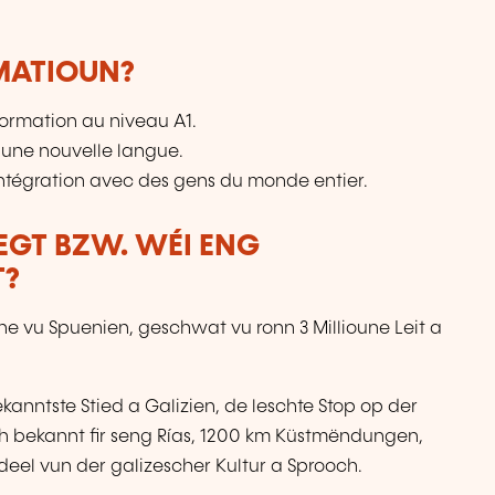
RMATIOUN?
ormation au niveau A1.
 une nouvelle langue.
intégration avec des gens du monde entier.
LEGT BZW. WÉI ENG
T?
che vu Spuenien, geschwat vu ronn 3 Millioune Leit a
nntste Stied a Galizien, de leschte Stop op der
ch bekannt fir seng Rías, 1200 km Küstmëndungen,
deel vun der galizescher Kultur a Sprooch.