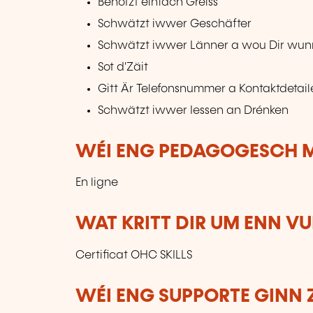
Benotzt einfach Gréiss
Schwätzt iwwer Geschäfter
Schwätzt iwwer Länner a wou Dir wun
Sot d'Zäit
Gitt Är Telefonsnummer a Kontaktdetail
Schwätzt iwwer Iessen an Drénken
WÉI ENG PEDAGOGESCH M
En ligne
WAT KRITT DIR UM ENN V
Certificat OHC SKILLS
WÉI ENG SUPPORTE GINN 