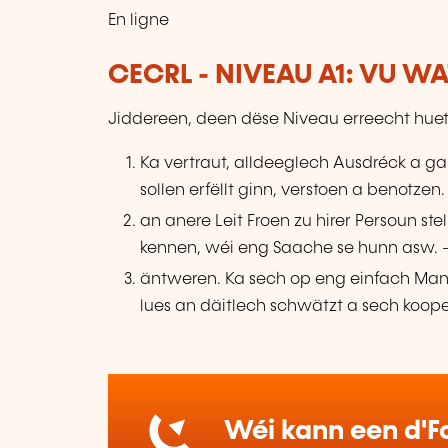
En ligne
CECRL - NIVEAU A1: VU W
Jiddereen, deen dëse Niveau erreecht huet
Ka vertraut, alldeeglech Ausdréck a g
sollen erfëllt ginn, verstoen a benotzen.
an anere Leit Froen zu hirer Persoun st
kennen, wéi eng Saache se hunn asw. –
äntweren. Ka sech op eng einfach Man
lues an däitlech schwätzt a sech koope
Wéi kann een d'Fo