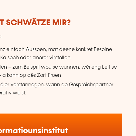
AT SCHWÄTZE MIR?
:
anz einfach Aussoen, mat deene konkret Besoine
 Ka sech oder anerer virstellen
ellen – zum Beispill wou se wunnen, wéi eng Leit se
 a kann op dës Zort Froen
éier verstännegen, wann de Gespréichspartner
rativ weist.
rmatiounsinstitut