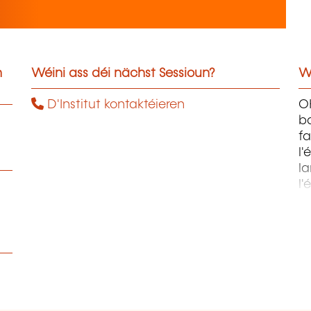
n
Wéini ass déi nächst Sessioun?
W
D'Institut kontaktéieren
OH
ba
fa
l'
la
l'
m