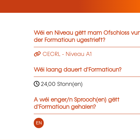
Wéi en Niveau gëtt mam Ofschloss vu
der Formatioun ugestrieft?
CECRL - Niveau A1
Wéi laang dauert d'Formatioun?
24,00 Stonn(en)
A wéi enger/n Sprooch(en) gëtt
d'Formatioun gehalen?
EN