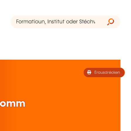
Erausdrécken
lkomm