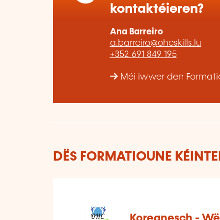
kontaktéieren?
Ana Barreiro
a.barreiro@ohcskills.lu
+352 691 849 195
Méi iwwer den Formatio
DËS FORMATIOUNE KÉINTEN
Koreanesch - Wë