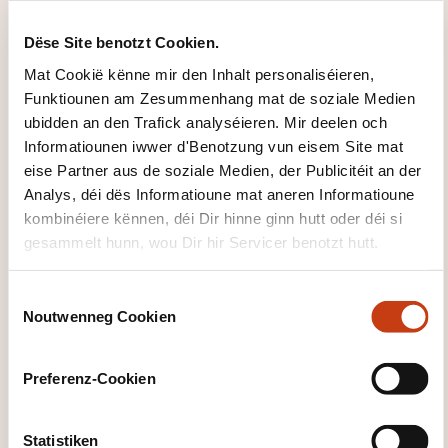
WÉI ENG PEDAGOGESCH
Dëse Site benotzt Cookien.
METHODE GI BENOTZT?
Mat Cookië kënne mir den Inhalt personaliséieren,
inlingua®
Funktiounen am Zesummenhang mat de soziale Medien
ubidden an den Trafick analyséieren. Mir deelen och
Informatiounen iwwer d'Benotzung vun eisem Site mat
WÉI GESÄIT D'EVALUATIOUN
eise Partner aus de soziale Medien, der Publicitéit an der
AUS?
Analys, déi dës Informatioune mat aneren Informatioune
kombinéiere kënnen, déi Dir hinne ginn hutt oder déi si
Test inlingua®
gesammelt hunn, wou Dir hir Servicer benotzt hutt.
WAT KRITT DIR UM ENN VUN
C
DER FORMATIOUN?
Noutwenneg Cookien
o
n
Certificat inlingua®
s
Preferenz-Cookien
e
n
WÉI ENG SUPPORTE GINN ZUR
t
Statistiken