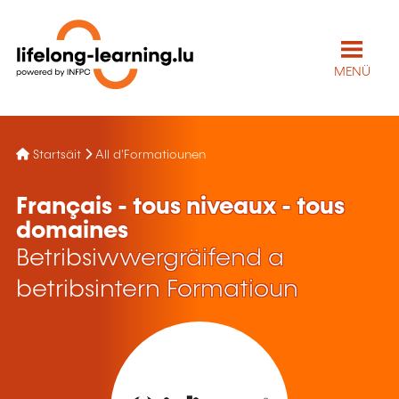
MENÜ
Startsäit
All d'Formatiounen
Français - tous niveaux - tous
domaines
Betribsiwwergräifend a
betribsintern Formatioun