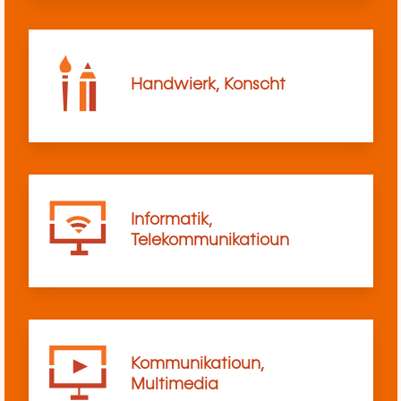
Handwierk, Konscht
Informatik,
Telekommunikatioun
Kommunikatioun,
Multimedia