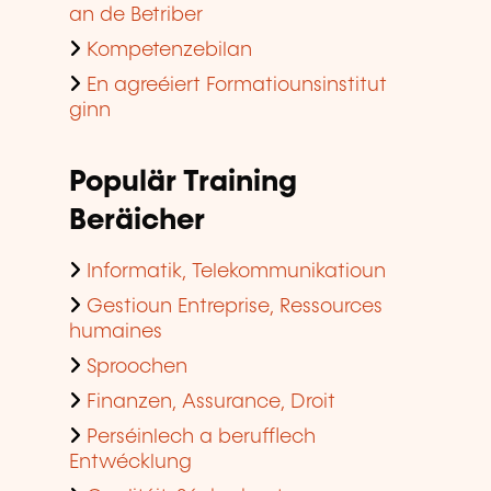
an de Betriber
Kompetenzebilan
En agreéiert Formatiounsinstitut
ginn
Populär Training
Beräicher
Informatik, Telekommunikatioun
Gestioun Entreprise, Ressources
humaines
Sproochen
Finanzen, Assurance, Droit
Perséinlech a berufflech
Entwécklung