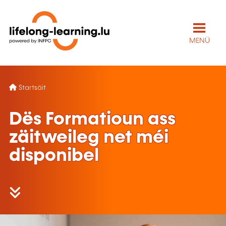
MENÜ
Startsäit
Dës Formatioun ass
zäitweileg net méi
disponibel