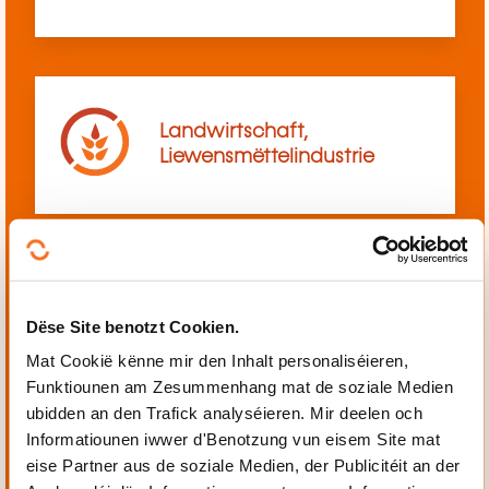
Landwirtschaft,
Liewensmëttelindustrie
Mechanik, Elektrotechnik,
Dëse Site benotzt Cookien.
Automatiséierung
Mat Cookië kënne mir den Inhalt personaliséieren,
Funktiounen am Zesummenhang mat de soziale Medien
ubidden an den Trafick analyséieren. Mir deelen och
Informatiounen iwwer d'Benotzung vun eisem Site mat
eise Partner aus de soziale Medien, der Publicitéit an der
Perséinlech a berufflech