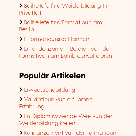
Bäihëllefe fir d'Weiderbildung fir
Privatleit
Bäihëllefe fir d'Formatioun am
Betrib
E Formatiounssall fannen
D'Tendenzen am Beräich vun der
Formatioun am Betrib consultéieren
Populär Artikelen
Erwuessenebildung
Validatioun vun erfuerene
Erfahrung
En Diplom iwwer de Wee vun der
Weiderbildung kréien
Kofinanzement vun der Formatioun