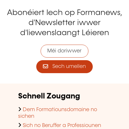
Abonéiert Iech op Formanews,
d'Newsletter iwwer
d'liewenslaangt Léieren
Méi doriwwer
Sech umellen
Schnell Zougang
Dem Formatiounsdomaine no
sichen
Sich no Beruffer a Professiounen