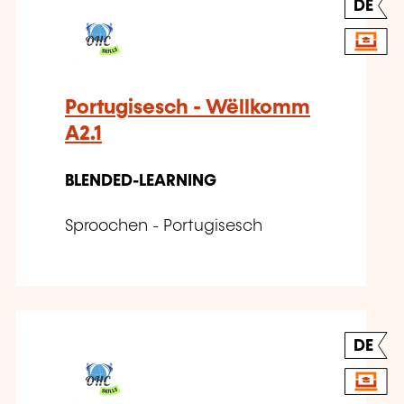
DE
Portugisesch - Wëllkomm
A2.1
BLENDED-LEARNING
Sproochen - Portugisesch
DE