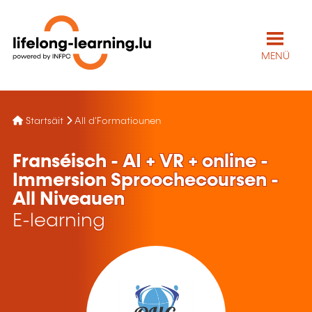
MENÜ
Startsäit
All d'Formatiounen
Franséisch - AI + VR + online -
Immersion Sproochecoursen -
All Niveauen
E-learning