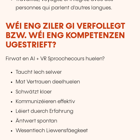
personnes qui parlent d'autres langues.
WÉI ENG ZILER GI VERFOLLEGT
BZW. WÉI ENG KOMPETENZEN
UGESTRIEFT?
Firwat en AI + VR Sproochecours huelen?
Taucht Iech selwer
Mat Vertrauen deelhuelen
Schwätzt kloer
Kommunizéieren effektiv
Léiert duerch Erfahrung
Äntwert spontan
Wesentlech Liewensfäegkeet