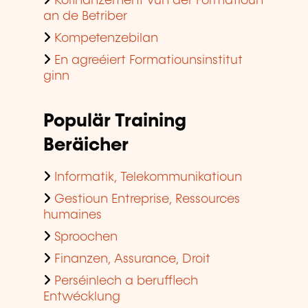
Kofinanzement vun der Formatioun
an de Betriber
Kompetenzebilan
En agreéiert Formatiounsinstitut
ginn
Populär Training
Beräicher
Informatik, Telekommunikatioun
Gestioun Entreprise, Ressources
humaines
Sproochen
Finanzen, Assurance, Droit
Perséinlech a berufflech
Entwécklung