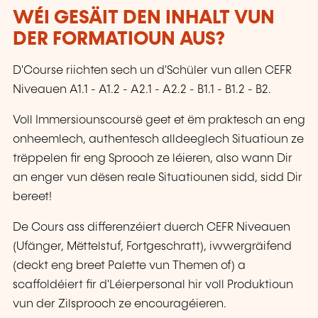
WÉI GESÄIT DEN INHALT VUN
DER FORMATIOUN AUS?
D'Course riichten sech un d'Schüler vun allen CEFR
Niveauen A1.1 - A1.2 - A2.1 - A2.2 - B1.1 - B1.2 - B2.
Voll Immersiounscoursë geet et ëm praktesch an eng
onheemlech, authentesch alldeeglech Situatioun ze
trëppelen fir eng Sprooch ze léieren, also wann Dir
an enger vun dësen reale Situatiounen sidd, sidd Dir
bereet!
De Cours ass differenzéiert duerch CEFR Niveauen
(Ufänger, Mëttelstuf, Fortgeschratt), iwwergräifend
(deckt eng breet Palette vun Themen of) a
scaffoldéiert fir d'Léierpersonal hir voll Produktioun
vun der Zilsprooch ze encouragéieren.