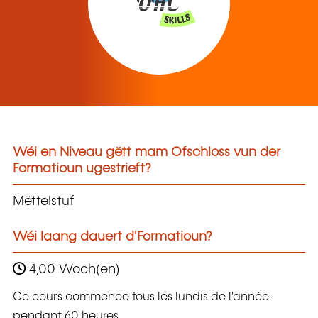
Wéi en Niveau gëtt mam Ofschloss vun der
Formatioun ugestrieft?
Mëttelstuf
Wéi laang dauert d'Formatioun?
4,00 Woch(en)
Ce cours commence tous les lundis de l'année
pendant 60 heures.