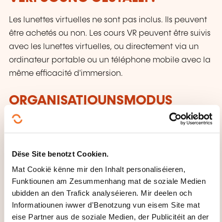
Les lunettes virtuelles ne sont pas inclus. Ils peuvent
être achetés ou non. Les cours VR peuvent être suivis
avec les lunettes virtuelles, ou directement via un
ordinateur portable ou un téléphone mobile avec la
même efficacité d'immersion.
ORGANISATIOUNSMODUS
Intelligence artificielle AI + réalité virtuelle VR
WÉI ENG ZOUSÄTZLECH
Dëse Site benotzt Cookien.
INFORMATIOUNE SI GUTT ZE
Mat Cookië kënne mir den Inhalt personaliséieren,
WËSSEN?
Funktiounen am Zesummenhang mat de soziale Medien
ubidden an den Trafick analyséieren. Mir deelen och
Cours recommandé pour 3 heures d'étude
Informatiounen iwwer d'Benotzung vun eisem Site mat
eise Partner aus de soziale Medien, der Publicitéit an der
quotidienne, pendant 20 jours.