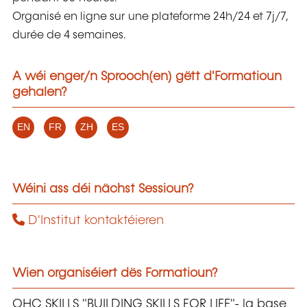
Organisé en ligne sur une plateforme 24h/24 et 7j/7,
durée de 4 semaines.
A wéi enger/n Sprooch(en) gëtt d'Formatioun
gehalen?
EN
FR
ZH
ES
Wéini ass déi nächst Sessioun?
D'Institut kontaktéieren
Wien organiséiert dës Formatioun?
OHC SKILLS "BUILDING SKILLS FOR LIFE"- la base