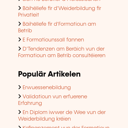
Bäihëllefe fir d'Weiderbildung fir
Privatleit
Bäihëllefe fir d'Formatioun am
Betrib
E Formatiounssall fannen
D'Tendenzen am Beräich vun der
Formatioun am Betrib consultéieren
Populär Artikelen
Erwuessenebildung
Validatioun vun erfuerene
Erfahrung
En Diplom iwwer de Wee vun der
Weiderbildung kréien