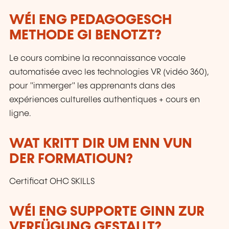
WÉI ENG PEDAGOGESCH
METHODE GI BENOTZT?
Le cours combine la reconnaissance vocale
automatisée avec les technologies VR (vidéo 360),
pour "immerger" les apprenants dans des
expériences culturelles authentiques + cours en
ligne.
WAT KRITT DIR UM ENN VUN
DER FORMATIOUN?
Certificat OHC SKILLS
WÉI ENG SUPPORTE GINN ZUR
VERFÜGUNG GESTALLT?