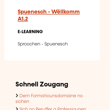
Spuenesch - Wëllkomm
A1.2
E-LEARNING
Sproochen - Spuenesch
Schnell Zougang
Dem Formatiounsdomaine no
sichen
Sich no Beruffer a Professiounen