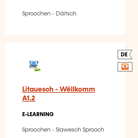
Sproochen - Däitsch
DE
Litauesch - Wëllkomm
A1.2
E-LEARNING
Sproochen - Slawesch Sprooch