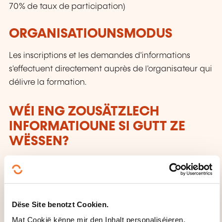
70% de taux de participation)
ORGANISATIOUNSMODUS
Les inscriptions et les demandes d'informations
s'effectuent directement auprès de l'organisateur qui
délivre la formation.
WÉI ENG ZOUSÄTZLECH
INFORMATIOUNE SI GUTT ZE
WËSSEN?
accessible aux personnes à mobilité réduite
CECRL - NIVEAU A2: VU WAT
SCHWÄTZE MIR?
Dëse Site benotzt Cookien.
Mat Cookië kënne mir den Inhalt personaliséieren,