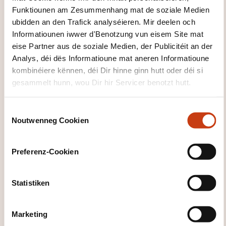
Jiddereen, deen dëse Niveau erreecht huet:
Funktiounen am Zesummenhang mat de soziale Medien
ubidden an den Trafick analyséieren. Mir deelen och
Kann eenzel Sätz an oft benotzten Ausdréck
Informatiounen iwwer d'Benotzung vun eisem Site mat
verstoen, déi mat direkte Prioritéitsberäicher ze
eise Partner aus de soziale Medien, der Publicitéit an der
dinn hunn (zum Beispill einfach Informatiounen
Analys, déi dës Informatioune mat aneren Informatioune
iwwer d'Persoun
kombinéiere kënnen, déi Dir hinne ginn hutt oder déi si
gesammelt hunn, wou Dir hir Servicer benotzt hutt.
oder d'Famill, Akafen, not Ëmfeld, Aarbecht). Ka
sech an einfachen a gewinnte Situatioune
C
verstännegen, bei deenen nëmmen en
Noutwenneg Cookien
o
einfachen an direkten
n
Austausch vun Informatiounen iwwer
s
Preferenz-Cookien
bekannten a gewinnte Sujeten néideg ass. Ka
e
mat einfache Mëttele seng Formatioun, säin
n
direkt Ëmfeld a Saachen
t
Statistiken
S
am Zesummenhang mat sengen direkte Besoine
e
beschreiwen.
Marketing
l