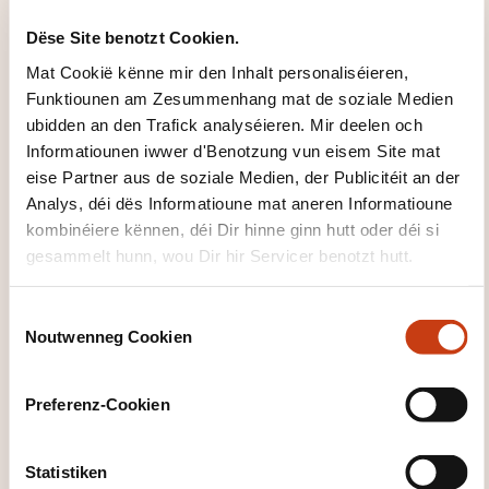
einfachen an direkten
Dëse Site benotzt Cookien.
Austausch vun Informatiounen iwwer
bekannten a gewinnte Sujeten néideg ass. Ka
Mat Cookië kënne mir den Inhalt personaliséieren,
mat einfache Mëttele seng Formatioun, säin
Funktiounen am Zesummenhang mat de soziale Medien
ubidden an den Trafick analyséieren. Mir deelen och
direkt Ëmfeld a Saachen
Informatiounen iwwer d'Benotzung vun eisem Site mat
am Zesummenhang mat sengen direkte Besoine
eise Partner aus de soziale Medien, der Publicitéit an der
beschreiwen.
Analys, déi dës Informatioune mat aneren Informatioune
kombinéiere kënnen, déi Dir hinne ginn hutt oder déi si
gesammelt hunn, wou Dir hir Servicer benotzt hutt.
C
Noutwenneg Cookien
o
n
s
Wéi kann een
Preferenz-Cookien
e
d'Formatiounsinstitut
n
t
Statistiken
kontaktéieren?