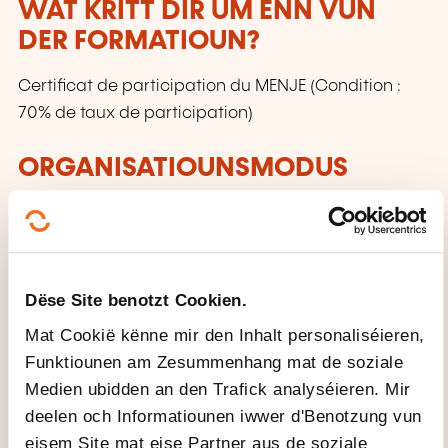
WAT KRITT DIR UM ENN VUN
DER FORMATIOUN?
Certificat de participation du MENJE (Condition :
70% de taux de participation)
ORGANISATIOUNSMODUS
Les inscriptions s'effectuent uniquement en ligne.
CECRL - NIVEAU A1: VU WAT
SCHWÄTZE MIR?
Dëse Site benotzt Cookien.
Mat Cookië kënne mir den Inhalt personaliséieren,
Jiddereen, deen dëse Niveau erreecht huet:
Funktiounen am Zesummenhang mat de soziale
Ka vertraut, alldeeglech Ausdréck a ganz
Medien ubidden an den Trafick analyséieren. Mir
einfach Aussoen, mat deene konkret Besoine
deelen och Informatiounen iwwer d'Benotzung vun
sollen erfëllt ginn, verstoen a benotzen. Ka sech
eisem Site mat eise Partner aus de soziale