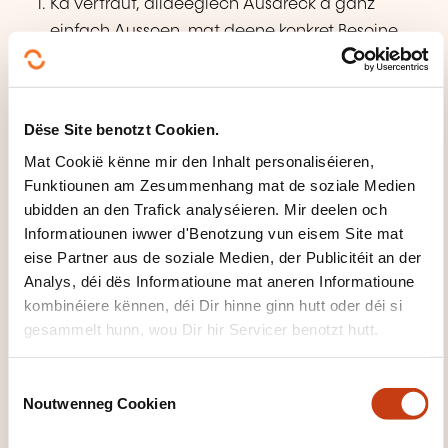
Ka vertraut, alldeeglech Ausdréck a ganz
einfach Aussoen, mat deene konkret Besoine
sollen erfëllt ginn, verstoen a benotzen. Ka sech
oder anerer virstellen
an anere Leit Froen zu hirer Persoun stellen –
Dëse Site benotzt Cookien.
zum Beispill wou se wunnen, wéi eng Leit se
Mat Cookië kënne mir den Inhalt personaliséieren,
kennen, wéi eng Saache se hunn asw. – a kann
Funktiounen am Zesummenhang mat de soziale Medien
op dës Zort Froen
ubidden an den Trafick analyséieren. Mir deelen och
äntweren. Ka sech op eng einfach Manéier
Informatiounen iwwer d'Benotzung vun eisem Site mat
verstännegen, wann de Gespréichspartner lues
eise Partner aus de soziale Medien, der Publicitéit an der
Analys, déi dës Informatioune mat aneren Informatioune
an däitlech schwätzt a sech kooperativ weist.
kombinéiere kënnen, déi Dir hinne ginn hutt oder déi si
gesammelt hunn, wou Dir hir Servicer benotzt hutt.
C
Noutwenneg Cookien
o
n