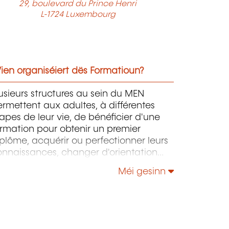
29, boulevard du Prince Henri
L-1724 Luxembourg
ien organiséiert dës Formatioun?
usieurs structures au sein du MEN
rmettent aux adultes, à différentes
apes de leur vie, de bénéficier d'une
rmation pour obtenir un premier
plôme, acquérir ou perfectionner leurs
onnaissances, changer d'orientation
ofessionnelle, s'adapter aux nouvelles
Méi gesinn
chnologies, enrichir leur culture
rsonnelle...