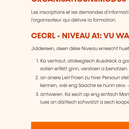
Les inscriptions et les demandes d'informat
l'organisateur qui délivre la formation.
CECRL - NIVEAU A1: VU W
Jiddereen, deen dëse Niveau erreecht huet
Ka vertraut, alldeeglech Ausdréck a g
sollen erfëllt ginn, verstoen a benotzen.
an anere Leit Froen zu hirer Persoun st
kennen, wéi eng Saache se hunn asw. –
äntweren. Ka sech op eng einfach Man
lues an däitlech schwätzt a sech koope