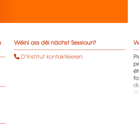
n
Wéini ass déi nächst Sessioun?
W
D'Institut kontaktéieren
Pl
pe
ét
fo
di
c
pr
te
pe