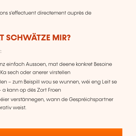
ions s'effectuent directement auprès de
AT SCHWÄTZE MIR?
:
anz einfach Aussoen, mat deene konkret Besoine
 Ka sech oder anerer virstellen
ellen – zum Beispill wou se wunnen, wéi eng Leit se
 a kann op dës Zort Froen
éier verstännegen, wann de Gespréichspartner
rativ weist.