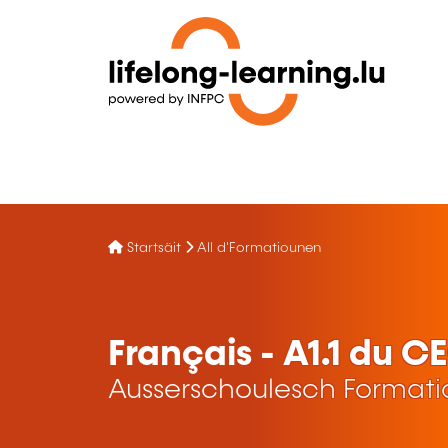
Startsäit
All d'Formatiounen
Français - A1.1 du C
Ausserschoulesch Format