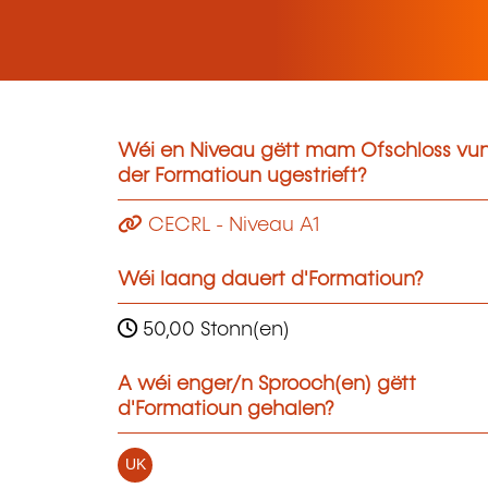
Wéi en Niveau gëtt mam Ofschloss vu
der Formatioun ugestrieft?
CECRL - Niveau A1
Wéi laang dauert d'Formatioun?
50,00 Stonn(en)
A wéi enger/n Sprooch(en) gëtt
d'Formatioun gehalen?
UK