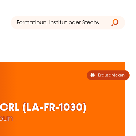
Erausdrécken
ECRL (LA-FR-1030)
ioun