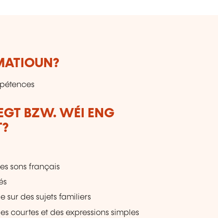
RMATIOUN?
mpétences
LEGT BZW. WÉI ENG
T?
des sons français
és
sur des sujets familiers
es courtes et des expressions simples