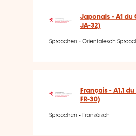
Japonais - A1 du
JA-32)
Sproochen - Orientalesch Sproo
Français - A1.1 d
FR-30)
Sproochen - Franséisch