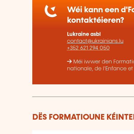
Wéi kann een d'Fo
kontaktéieren?
Lukraine asbl
contact@ukrainians.lu
+352 621 294 050
Méi iwwer den Formatiou
nationale, de l'Enfance e
DËS FORMATIOUNE KÉINTEN