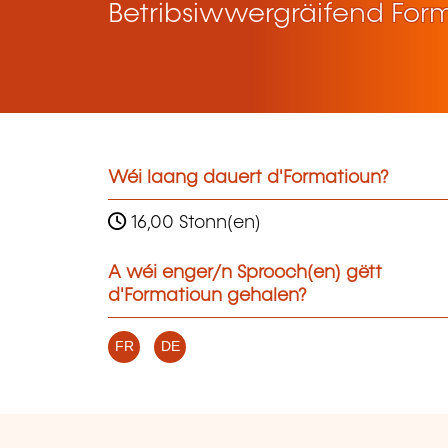
Betribsiwwergräifend For
Wéi laang dauert d'Formatioun?
16,00 Stonn(en)
A wéi enger/n Sprooch(en) gëtt
d'Formatioun gehalen?
FR
DE