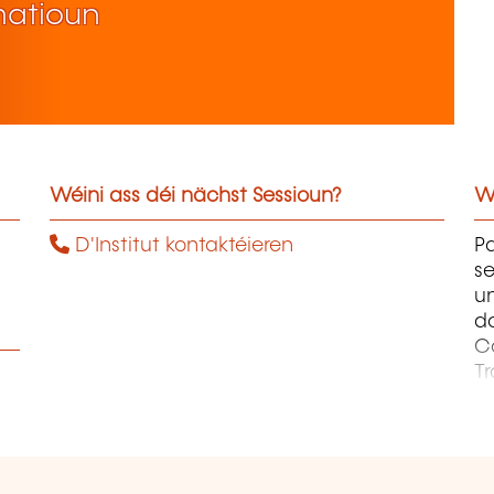
matioun
Wéini ass déi nächst Sessioun?
W
D'Institut kontaktéieren
Pa
se
un
d
Co
Tr
C
et