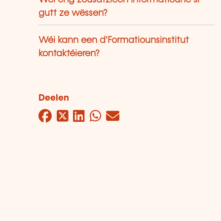
Wéi eng zousätzlech Informatioune si
gutt ze wëssen?
Wéi kann een d'Formatiounsinstitut
kontaktéieren?
Deelen
Facebook
Twitter
LinkedIn
WhatsApp
Mail