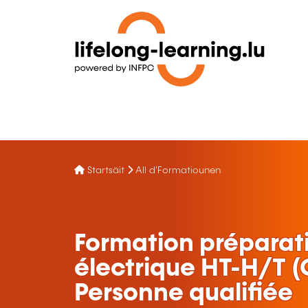
Startsäit
All d'Formatiounen
Formation préparatio
électrique HT-H/T (
Personne qualifiée