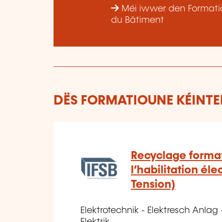
Méi iwwer den Formatiou
du Bâtiment
DËS FORMATIOUNE KÉINTEN
Recyclage format
l’habilitation él
Tension)
Elektrotechnik - Elektresch Anlag 