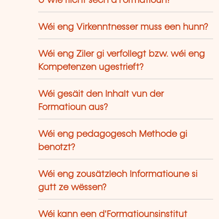
U wie riicht sech d'Formatioun?
Wéi eng Virkenntnesser muss een hunn?
Wéi eng Ziler gi verfollegt bzw. wéi eng
Kompetenzen ugestrieft?
Wéi gesäit den Inhalt vun der
Formatioun aus?
Wéi eng pedagogesch Methode gi
benotzt?
Wéi eng zousätzlech Informatioune si
gutt ze wëssen?
Wéi kann een d'Formatiounsinstitut