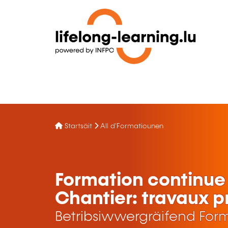
Startsäit
All d'Formatiounen
Formation continue 
Chantier: travaux p
Betribsiwwergräifend For