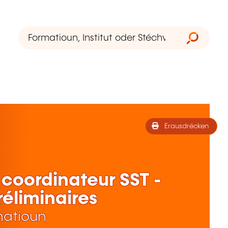
Erausdrécken
coordinateur SST -
réliminaires
matioun