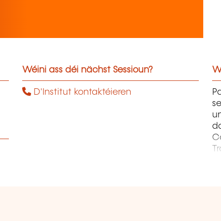
Wéini ass déi nächst Sessioun?
W
D'Institut kontaktéieren
Pa
se
un
d
Co
Tr
C
et