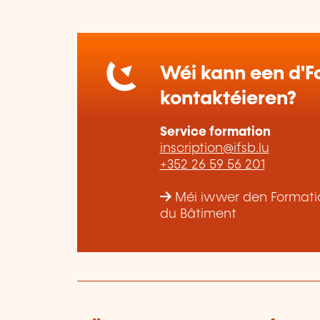
Wéi kann een d'Fo
kontaktéieren?
Service formation
inscription@ifsb.lu
+352 26 59 56 201
Méi iwwer den Formatiou
du Bâtiment