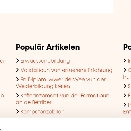
Populär Artikelen
Po
hen
Erwuessenebildung
I
Validatioun vun erfuerene Erfahrung
G
hu
En Diplom iwwer de Wee vun der
Weiderbildung kréien
S
ib
Kofinanzement vun der Formatioun
F
an de Betriber
P
Kompetenzebilan
En
En agreéiert Formatiounsinstitut ginn
Q
n.