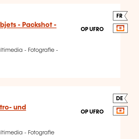
FR
jets - Packshot -
OP UFRO
timedia - Fotografie -
DE
tro- und
OP UFRO
timedia - Fotografie