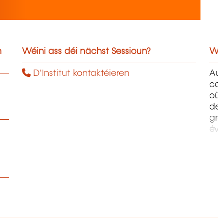
n
Wéini ass déi nächst Sessioun?
W
D'Institut kontaktéieren
A
c
où
d
gr
é
co
en
te
be
a
co
l’