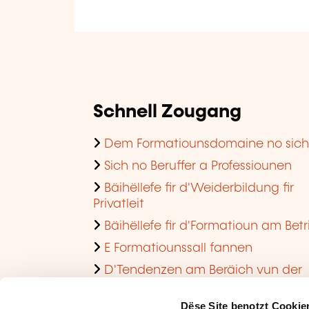
Schnell Zougang
Dem Formatiounsdomaine no sic
Sich no Beruffer a Professiounen
Bäihëllefe fir d'Weiderbildung fir
Privatleit
Bäihëllefe fir d'Formatioun am Betr
E Formatiounssall fannen
D'Tendenzen am Beräich vun der
Formatioun am Betrib consultéieren
Dëse Site benotzt Cookie