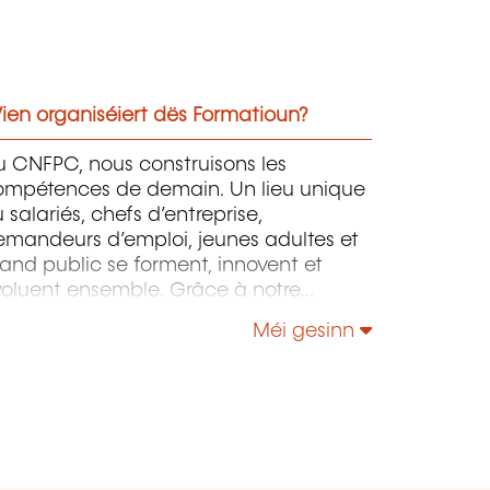
ien organiséiert dës Formatioun?
u CNFPC, nous construisons les
ompétences de demain. Un lieu unique
 salariés, chefs d’entreprise,
emandeurs d’emploi, jeunes adultes et
and public se forment, innovent et
voluent ensemble. Grâce à notre
llaboration avec l’ADEM, nos
Méi gesinn
treprises partenaires et nos experts de
rrain, nos formations répondent aux
soins réels du marché du travail —
ujourd’hui et demain. Des programmes
ncrets, innovants et tournés vers
action, dispensés par des professionnels