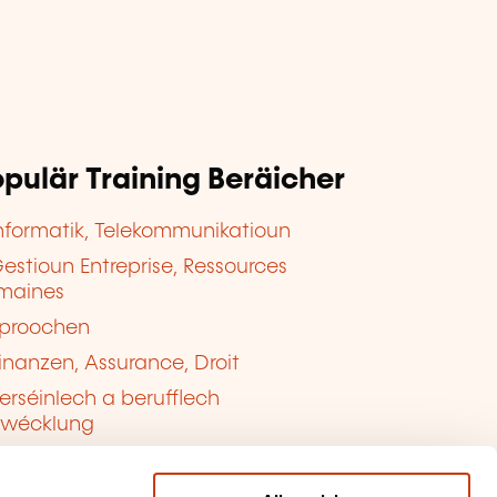
pulär Training Beräicher
nformatik, Telekommunikatioun
estioun Entreprise, Ressources
maines
proochen
inanzen, Assurance, Droit
erséinlech a berufflech
twécklung
ualitéit, Sécherheet