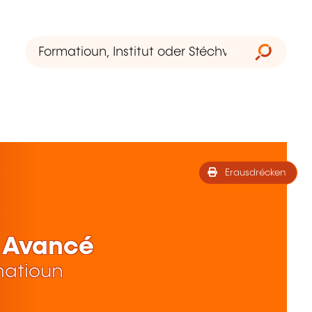
Erausdrécken
- Avancé
matioun