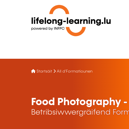
Startsäit
All d'Formatiounen
Food Photography 
Betribsiwwergräifend For