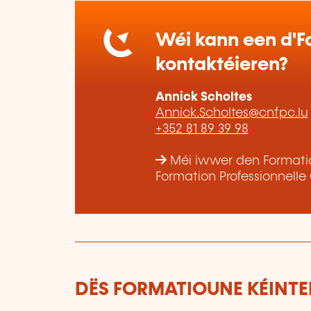
Wéi kann een d'Fo
kontaktéieren?
Annick Scholtes
Annick.Scholtes@cnfpc.lu
+352 81 89 39 98
Méi iwwer den Formatio
Formation Professionnelle
DËS FORMATIOUNE KÉINTEN