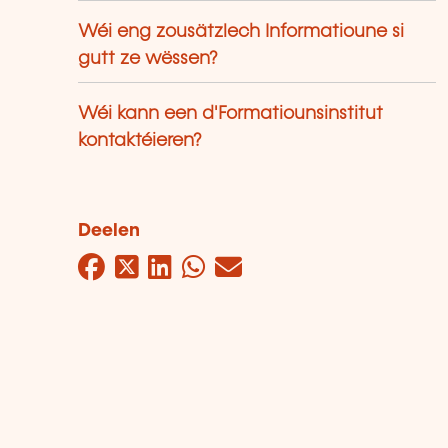
Wéi eng zousätzlech Informatioune si
gutt ze wëssen?
Wéi kann een d'Formatiounsinstitut
kontaktéieren?
Deelen
Facebook
Twitter
LinkedIn
WhatsApp
Mail