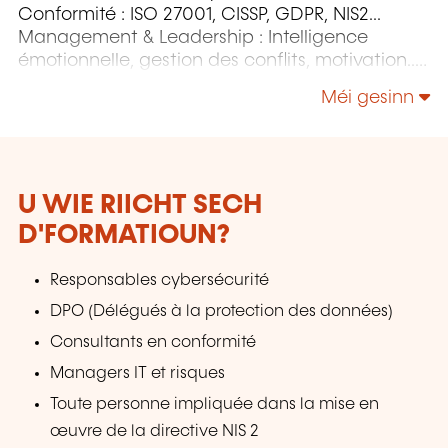
Conformité : ISO 27001, CISSP, GDPR, NIS2...
Management & Leadership : Intelligence
émotionnelle, gestion des conflits, motivation...
Développement personnel & Neurosciences :
Méi gesinn
gestion du stress, confiance en soi,
communication... Technologies Microsoft &
Cloud : Azure, Power BI, AWS, DevOps... Agilité &
Gestion de projets : ITIL, Prince2, Agile, Green
IT…
U WIE RIICHT SECH
D'FORMATIOUN?
Responsables cybersécurité
DPO (Délégués à la protection des données)
Consultants en conformité
Managers IT et risques
Toute personne impliquée dans la mise en
œuvre de la directive NIS 2