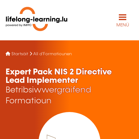
MENÜ
Startsäit
All d'Formatiounen
Expert Pack NIS 2 Directive
Lead Implementer
Betribsiwwergräifend
Formatioun