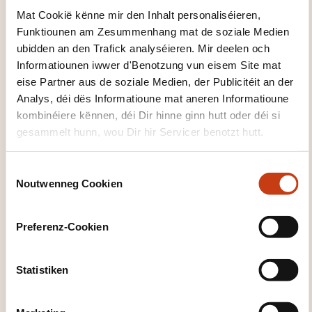
Mat Cookië kënne mir den Inhalt personaliséieren,
28.09.2026
Funktiounen am Zesummenhang mat de soziale Medien
ubidden an den Trafick analyséieren. Mir deelen och
29.09.2026
Informatiounen iwwer d'Benotzung vun eisem Site mat
Luxembourg
eise Partner aus de soziale Medien, der Publicitéit an der
1290,00€
FR
Analys, déi dës Informatioune mat aneren Informatioune
Detailer gesinn
kombinéiere kënnen, déi Dir hinne ginn hutt oder déi si
gesammelt hunn, wou Dir hir Servicer benotzt hutt.
Plaz vun der Formatioun
C
Crescera Solutions
Noutwenneg Cookien
o
50, route d'Esch
n
L-1470 Luxembourg
s
Preferenz-Cookien
e
Leschten Delai fir d'Umeldung
n
28.09.2026
t
Statistiken
Sech umellen
S
e