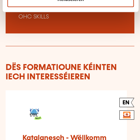
Méi iwwer den Formatiounsinstitut:
OHC SKILLS
DËS FORMATIOUNE KÉINTEN
IECH INTERESSÉIEREN
EN
Katalanesch - Wëllkomm