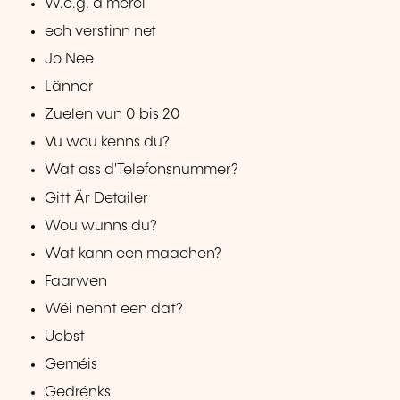
W.e.g. a merci
ech verstinn net
Jo Nee
Länner
Zuelen vun 0 bis 20
Vu wou kënns du?
Wat ass d'Telefonsnummer?
Gitt Är Detailer
Wou wunns du?
Wat kann een maachen?
Faarwen
Wéi nennt een dat?
Uebst
Geméis
Gedrénks