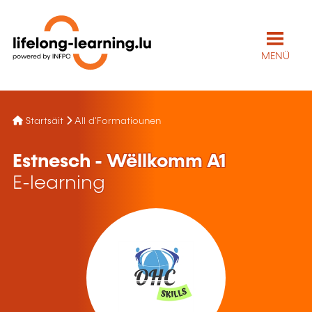
MENÜ
Startsäit
All d'Formatiounen
Estnesch - Wëllkomm A1
E-learning