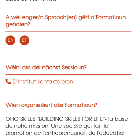
A wéi enger/n Sprooch(en) gëtt d'Formatioun
gehalen?
EN
ET
Wéini ass déi nächst Sessioun?
D'Institut kontaktéieren
Wien organiséiert dës Formatioun?
OHC SKILLS "BUILDING SKILLS FOR LIFE"- la base
de notre mission. Une société qui fait la
promotion de l'entrepreneuriat, de l'éducation