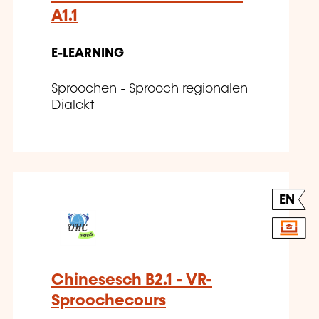
A1.1
E-LEARNING
Sproochen - Sprooch regionalen
Dialekt
EN
Chinesesch B2.1 - VR-
Sproochecours