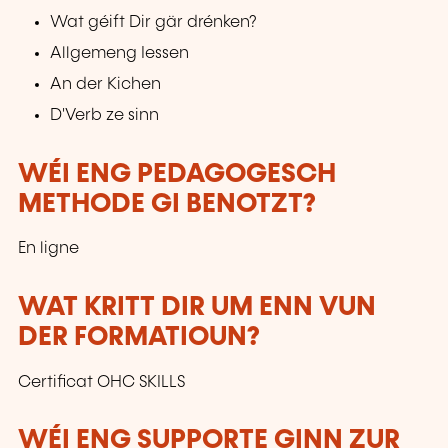
Wat géift Dir gär drénken?
Allgemeng Iessen
An der Kichen
D'Verb ze sinn
WÉI ENG PEDAGOGESCH
METHODE GI BENOTZT?
En ligne
WAT KRITT DIR UM ENN VUN
DER FORMATIOUN?
Certificat OHC SKILLS
WÉI ENG SUPPORTE GINN ZUR