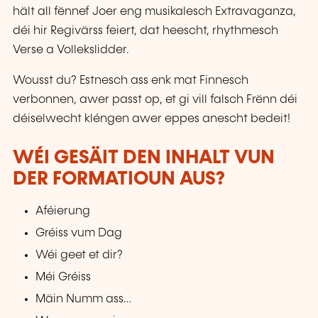
hält all fënnef Joer eng musikalesch Extravaganza,
déi hir Regivärss feiert, dat heescht, rhythmesch
Verse a Vollekslidder.
Wousst du? Estnesch ass enk mat Finnesch
verbonnen, awer passt op, et gi vill falsch Frënn déi
déiselwecht kléngen awer eppes anescht bedeit!
WÉI GESÄIT DEN INHALT VUN
DER FORMATIOUN AUS?
Aféierung
Gréiss vum Dag
Wéi geet et dir?
Méi Gréiss
Mäin Numm ass…