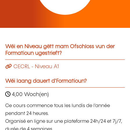
Wéi en Niveau gëtt mam Ofschloss vun der
Formatioun ugestrieft?
CECRL - Niveau A1
Wéi laang dauert d'Formatioun?
4,00 Woch(en)
Ce cours commence tous les lundis de l'année
pendant 24 heures.
Organisé en ligne sur une plateforme 24h/24 et 7j/7,
durée de 4 semaines.