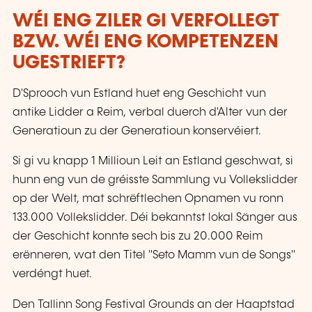
WÉI ENG ZILER GI VERFOLLEGT
BZW. WÉI ENG KOMPETENZEN
UGESTRIEFT?
D'Sprooch vun Estland huet eng Geschicht vun
antike Lidder a Reim, verbal duerch d'Alter vun der
Generatioun zu der Generatioun konservéiert.
Si gi vu knapp 1 Millioun Leit an Estland geschwat, si
hunn eng vun de gréisste Sammlung vu Vollekslidder
op der Welt, mat schrëftlechen Opnamen vu ronn
133.000 Vollekslidder. Déi bekanntst lokal Sänger aus
der Geschicht konnte sech bis zu 20.000 Reim
erënneren, wat den Titel "Seto Mamm vun de Songs"
verdéngt huet.
Den Tallinn Song Festival Grounds an der Haaptstad