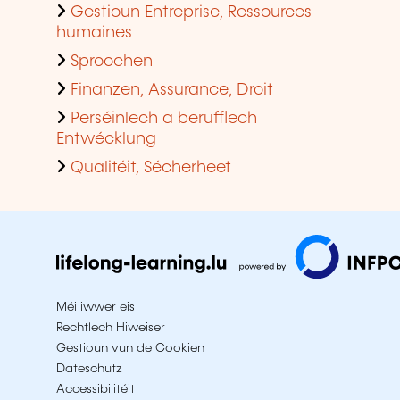
Gestioun Entreprise, Ressources
humaines
Sproochen
Finanzen, Assurance, Droit
Perséinlech a berufflech
Entwécklung
Qualitéit, Sécherheet
Méi iwwer eis
Rechtlech Hiweiser
Gestioun vun de Cookien
Dateschutz
Accessibilitéit