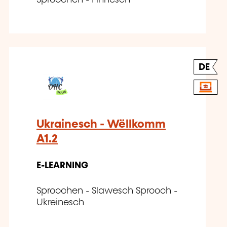
Sproochen - Finnesch
DE
Ukrainesch - Wëllkomm
A1.2
E-LEARNING
Sproochen - Slawesch Sprooch -
Ukreinesch