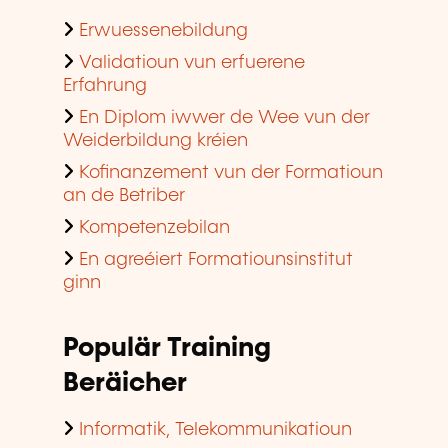
Erwuessenebildung
Validatioun vun erfuerene
Erfahrung
En Diplom iwwer de Wee vun der
Weiderbildung kréien
Kofinanzement vun der Formatioun
an de Betriber
Kompetenzebilan
En agreéiert Formatiounsinstitut
ginn
Populär Training
Beräicher
Informatik, Telekommunikatioun