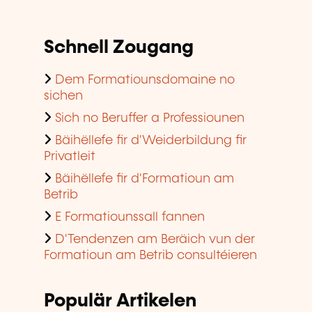
Schnell Zougang
Dem Formatiounsdomaine no
sichen
Sich no Beruffer a Professiounen
Bäihëllefe fir d'Weiderbildung fir
Privatleit
Bäihëllefe fir d'Formatioun am
Betrib
E Formatiounssall fannen
D'Tendenzen am Beräich vun der
Formatioun am Betrib consultéieren
Populär Artikelen