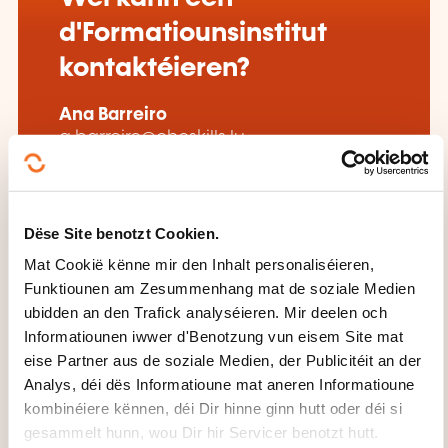
d'Formatiounsinstitut
kontaktéieren?
Ana Barreiro
a.barreiro@ohcskills.lu
+352 691 849 195
Méi iwwer den Formatiounsinstitut:
OHC SKILLS
Dëse Site benotzt Cookien.
Mat Cookië kënne mir den Inhalt personaliséieren,
Funktiounen am Zesummenhang mat de soziale Medien
ubidden an den Trafick analyséieren. Mir deelen och
Informatiounen iwwer d'Benotzung vun eisem Site mat
eise Partner aus de soziale Medien, der Publicitéit an der
Analys, déi dës Informatioune mat aneren Informatioune
DËS FORMATIOUNE KÉINTEN
kombinéiere kënnen, déi Dir hinne ginn hutt oder déi si
IECH INTERESSÉIEREN
gesammelt hunn, wou Dir hir Servicer benotzt hutt.