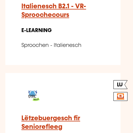
Italienesch B2.1 - VR-
Sproochecours
E-LEARNING
Sproochen - Italienesch
LU
Lëtzebuergesch fir
Seniorefleeg