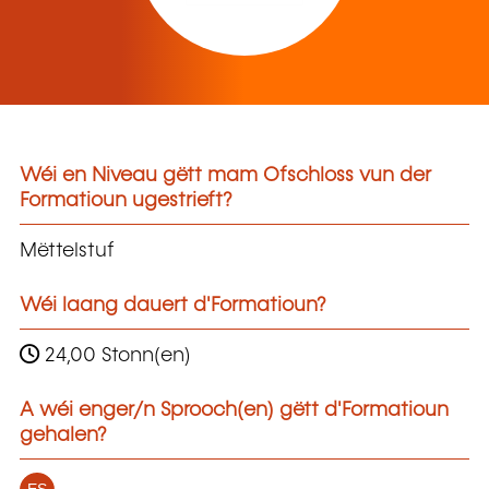
Wéi en Niveau gëtt mam Ofschloss vun der
Formatioun ugestrieft?
Mëttelstuf
Wéi laang dauert d'Formatioun?
24,00 Stonn(en)
A wéi enger/n Sprooch(en) gëtt d'Formatioun
gehalen?