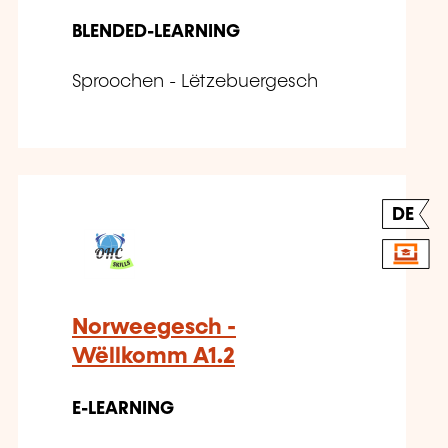
BLENDED-LEARNING
Sproochen - Lëtzebuergesch
DE
Norweegesch -
Wëllkomm A1.2
E-LEARNING