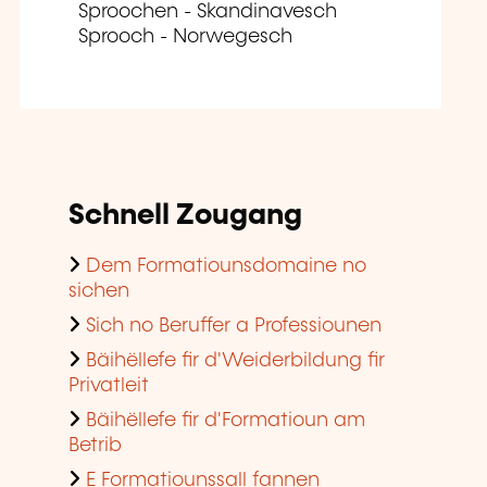
Sproochen - Skandinavesch
Sprooch - Norwegesch
Schnell Zougang
Dem Formatiounsdomaine no
sichen
Sich no Beruffer a Professiounen
Bäihëllefe fir d'Weiderbildung fir
Privatleit
Bäihëllefe fir d'Formatioun am
Betrib
E Formatiounssall fannen