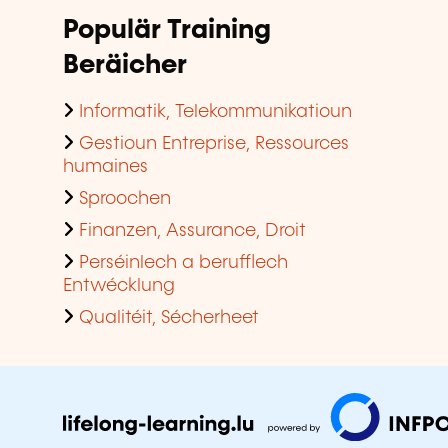
Populär Training
Beräicher
Informatik, Telekommunikatioun
Gestioun Entreprise, Ressources
humaines
Sproochen
Finanzen, Assurance, Droit
Perséinlech a berufflech
Entwécklung
Qualitéit, Sécherheet