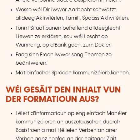
Anere verbonne sidd, e Gespréich initiéiert.
Wësse wéi Dir iwwer Aarbecht schwätzt,
alldeeg Aktivitéiten, Famill, Spaass Aktivitéiten.
Fonnt Situatiounen betreffend alldeeglecht
Liewen ze erklären, sou wéi Loscht op
Wunneng, op d'Bank goen, zum Dokter.
Fäeg sinn Froen iwwer seng Themen ze
beäntweren.
Mat einfacher Sprooch kommunizéiere kënnen.
WÉI GESÄIT DEN INHALT VUN
DER FORMATIOUN AUS?
Léiert d'Informatioun op eng einfach Manéier
kommunizéieren an auszetauschen duerch
Basisfroen a mat Hëllefen Verben an aner
Verben ganz heefeg an der haiteger Zäit.