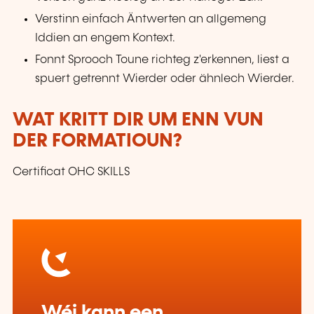
Verstinn einfach Äntwerten an allgemeng
Iddien an engem Kontext.
Fonnt Sprooch Toune richteg z'erkennen, liest a
spuert getrennt Wierder oder ähnlech Wierder.
WAT KRITT DIR UM ENN VUN
DER FORMATIOUN?
Certificat OHC SKILLS
Wéi kann een