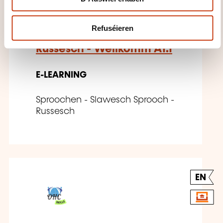
Refuséieren
Russesch - Wëllkomm A1.1
E-LEARNING
Sproochen - Slawesch Sprooch -
Russesch
EN