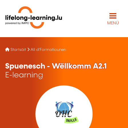
MENÜ
Startsäit
All d'Formatiounen
Spuenesch - Wëllkomm A2.1
E-learning