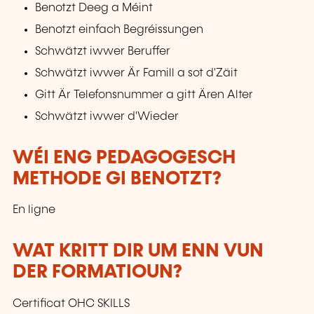
Benotzt Deeg a Méint
Benotzt einfach Begréissungen
Schwätzt iwwer Beruffer
Schwätzt iwwer Är Famill a sot d'Zäit
Gitt Är Telefonsnummer a gitt Ären Alter
Schwätzt iwwer d'Wieder
WÉI ENG PEDAGOGESCH
METHODE GI BENOTZT?
En ligne
WAT KRITT DIR UM ENN VUN
DER FORMATIOUN?
Certificat OHC SKILLS