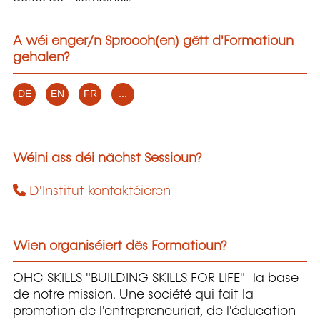
A wéi enger/n Sprooch(en) gëtt d'Formatioun
gehalen?
DE
EN
FR
...
Wéini ass déi nächst Sessioun?
D'Institut kontaktéieren
Wien organiséiert dës Formatioun?
OHC SKILLS "BUILDING SKILLS FOR LIFE"- la base
de notre mission. Une société qui fait la
promotion de l'entrepreneuriat, de l'éducation