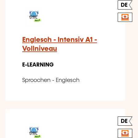
DE
Englesch - Intensiv A1 -
Vollniveau
E-LEARNING
Sproochen - Englesch
DE