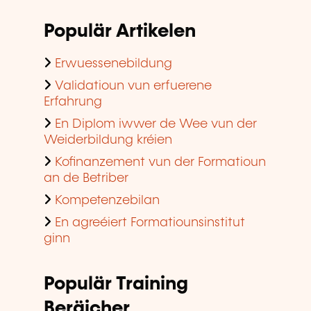
Populär Artikelen
Erwuessenebildung
Validatioun vun erfuerene
Erfahrung
En Diplom iwwer de Wee vun der
Weiderbildung kréien
Kofinanzement vun der Formatioun
an de Betriber
Kompetenzebilan
En agreéiert Formatiounsinstitut
ginn
Populär Training
Beräicher