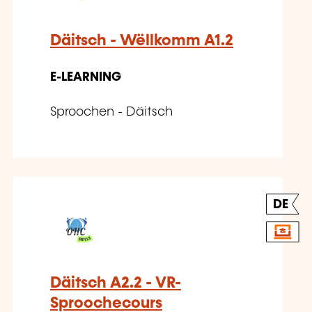
Däitsch - Wëllkomm A1.2
E-LEARNING
Sproochen - Däitsch
DE
Däitsch A2.2 - VR-
Sproochecours