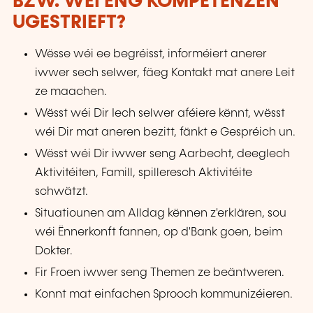
BZW. WÉI ENG KOMPETENZEN
UGESTRIEFT?
Wësse wéi ee begréisst, informéiert anerer
iwwer sech selwer, fäeg Kontakt mat anere Leit
ze maachen.
Wësst wéi Dir Iech selwer aféiere kënnt, wësst
wéi Dir mat aneren bezitt, fänkt e Gespréich un.
Wësst wéi Dir iwwer seng Aarbecht, deeglech
Aktivitéiten, Famill, spilleresch Aktivitéite
schwätzt.
Situatiounen am Alldag kënnen z'erklären, sou
wéi Ënnerkonft fannen, op d'Bank goen, beim
Dokter.
Fir Froen iwwer seng Themen ze beäntweren.
Konnt mat einfachen Sprooch kommunizéieren.