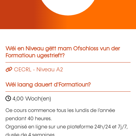
Wéi en Niveau gëtt mam Ofschloss vun der
Formatioun ugestrieft?
CECRL - Niveau A2
Wéi laang dauert d'Formatioun?
4,00 Woch(en)
Ce cours commence tous les lundis de l'année
pendant 40 heures.
Organisé en ligne sur une plateforme 24h/24 et 7j/7,
durée de 4 semaines.