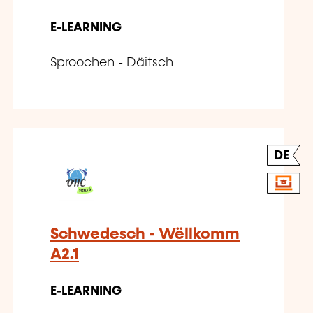
E-LEARNING
Sproochen - Däitsch
DE
Schwedesch - Wëllkomm
A2.1
E-LEARNING