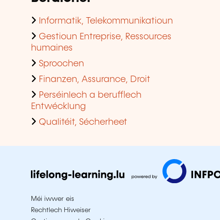
Informatik, Telekommunikatioun
Gestioun Entreprise, Ressources
humaines
Sproochen
Finanzen, Assurance, Droit
Perséinlech a berufflech
Entwécklung
Qualitéit, Sécherheet
Méi iwwer eis
Rechtlech Hiweiser