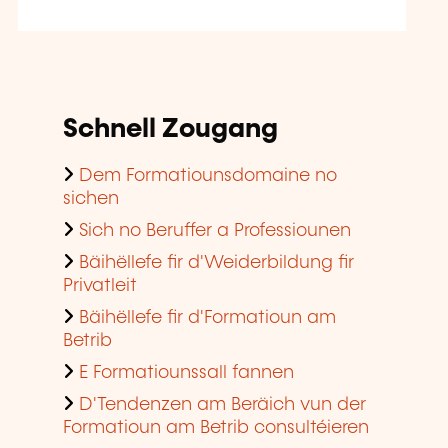
Schnell Zougang
Dem Formatiounsdomaine no
sichen
Sich no Beruffer a Professiounen
Bäihëllefe fir d'Weiderbildung fir
Privatleit
Bäihëllefe fir d'Formatioun am
Betrib
E Formatiounssall fannen
D'Tendenzen am Beräich vun der
Formatioun am Betrib consultéieren