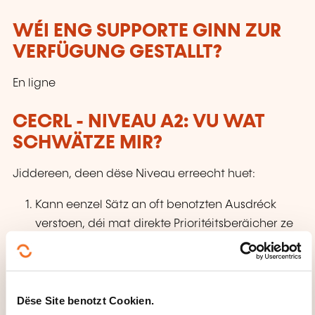
WÉI ENG SUPPORTE GINN ZUR
VERFÜGUNG GESTALLT?
En ligne
CECRL - NIVEAU A2: VU WAT
SCHWÄTZE MIR?
Jiddereen, deen dëse Niveau erreecht huet:
Kann eenzel Sätz an oft benotzten Ausdréck
verstoen, déi mat direkte Prioritéitsberäicher ze
dinn hunn (zum Beispill einfach Informatiounen
iwwer d'Persoun
oder d'Famill, Akafen, not Ëmfeld, Aarbecht). Ka
Dëse Site benotzt Cookien.
sech an einfachen a gewinnte Situatioune