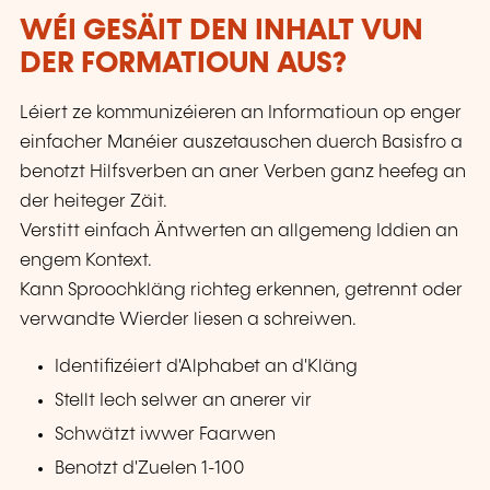
WÉI GESÄIT DEN INHALT VUN
DER FORMATIOUN AUS?
Léiert ze kommunizéieren an Informatioun op enger
einfacher Manéier auszetauschen duerch Basisfro a
benotzt Hilfsverben an aner Verben ganz heefeg an
der heiteger Zäit.
Verstitt einfach Äntwerten an allgemeng Iddien an
engem Kontext.
Kann Sproochkläng richteg erkennen, getrennt oder
verwandte Wierder liesen a schreiwen.
Identifizéiert d'Alphabet an d'Kläng
Stellt Iech selwer an anerer vir
Schwätzt iwwer Faarwen
Benotzt d'Zuelen 1-100