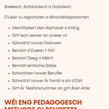
Baskesch, Katalanesch a Galizesch.
D'Léier vu regionalen a Minoritéitssproochen.
Identifizéiert den Alphabet a Kläng
Gitt Iech selwer an anerer vir
Schwätzt iwwer Faarwen
Benotzt d'Zuelen 1-100
Benotzt Deeg a Méint
Benotzt einfache Gréiss
Schwätzen iwwer Beruffer
Schwätzt iwwer Är Famill a sot d'Zäit
Gitt Är Telefonsnummer an gitt Ären Alter
WÉI ENG PEDAGOGESCH