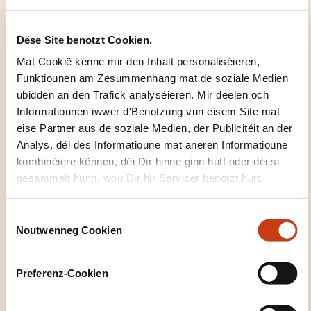
Dëse Site benotzt Cookien.
Wéi kann een
Mat Cookië kënne mir den Inhalt personaliséieren,
d'Formatiounsinstitut
Funktiounen am Zesummenhang mat de soziale Medien
kontaktéieren?
ubidden an den Trafick analyséieren. Mir deelen och
Informatiounen iwwer d'Benotzung vun eisem Site mat
Ana Barreiro
eise Partner aus de soziale Medien, der Publicitéit an der
a.barreiro@ohcskills.lu
Analys, déi dës Informatioune mat aneren Informatioune
+352 691 849 195
kombinéiere kënnen, déi Dir hinne ginn hutt oder déi si
gesammelt hunn, wou Dir hir Servicer benotzt hutt.
Méi iwwer den Formatiounsinstitut:
OHC SKILLS
C
Noutwenneg Cookien
o
n
s
Preferenz-Cookien
e
n