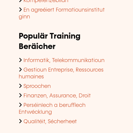
Kompetenzebilan
En agreéiert Formatiounsinstitut
ginn
Populär Training
Beräicher
Informatik, Telekommunikatioun
Gestioun Entreprise, Ressources
humaines
Sproochen
Finanzen, Assurance, Droit
Perséinlech a berufflech
Entwécklung
Qualitéit, Sécherheet