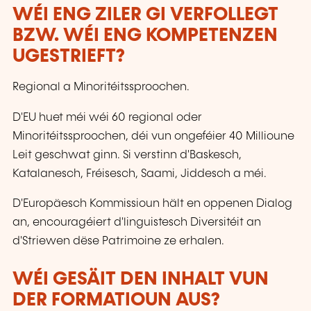
WÉI ENG ZILER GI VERFOLLEGT
BZW. WÉI ENG KOMPETENZEN
UGESTRIEFT?
Regional a Minoritéitssproochen.
D'EU huet méi wéi 60 regional oder
Minoritéitssproochen, déi vun ongeféier 40 Millioune
Leit geschwat ginn. Si verstinn d'Baskesch,
Katalanesch, Fréisesch, Saami, Jiddesch a méi.
D'Europäesch Kommissioun hält en oppenen Dialog
an, encouragéiert d'linguistesch Diversitéit an
d'Striewen dëse Patrimoine ze erhalen.
WÉI GESÄIT DEN INHALT VUN
DER FORMATIOUN AUS?