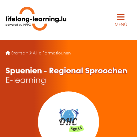
MENÜ
Startsäit
All d'Formatiounen
Spuenien - Regional Sproochen
E-learning