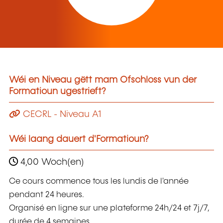
Wéi en Niveau gëtt mam Ofschloss vun der
Formatioun ugestrieft?
CECRL - Niveau A1
Wéi laang dauert d'Formatioun?
4,00 Woch(en)
Ce cours commence tous les lundis de l'année
pendant 24 heures.
Organisé en ligne sur une plateforme 24h/24 et 7j/7,
durée de 4 semaines.