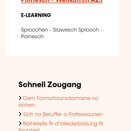
Polnesch - Wëllkomm A2.1
E-LEARNING
Sproochen - Slawesch Sprooch -
Polnesch
Schnell Zougang
Dem Formatiounsdomaine no
sichen
Sich no Beruffer a Professiounen
Bäihëllefe fir d'Weiderbildung fir
Privatleit