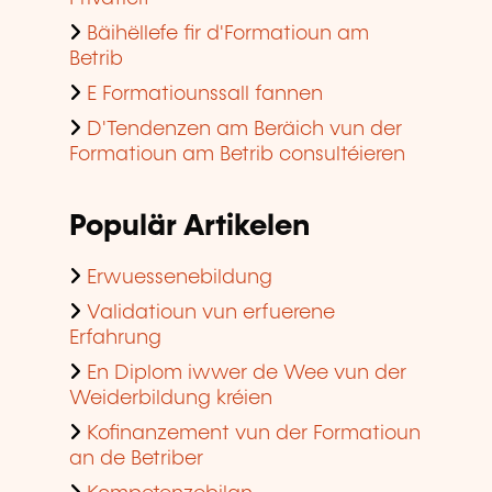
Bäihëllefe fir d'Formatioun am
Betrib
E Formatiounssall fannen
D'Tendenzen am Beräich vun der
Formatioun am Betrib consultéieren
Populär Artikelen
Erwuessenebildung
Validatioun vun erfuerene
Erfahrung
En Diplom iwwer de Wee vun der
Weiderbildung kréien
Kofinanzement vun der Formatioun
an de Betriber