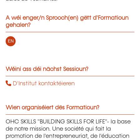
A wéi enger/n Sprooch(en) gëtt d'Formatioun
gehalen?
EN
Wéini ass déi nächst Sessioun?
D'Institut kontaktéieren
Wien organiséiert dës Formatioun?
OHC SKILLS "BUILDING SKILLS FOR LIFE"- la base
de notre mission. Une société qui fait la
promotion de l'entrepreneuriat, de l'éducation