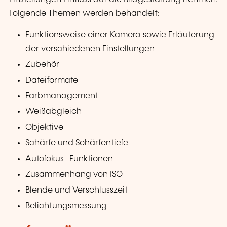
Folgende Themen werden behandelt:
Funktionsweise einer Kamera sowie Erläuterung
der verschiedenen Einstellungen
Zubehör
Dateiformate
Farbmanagement
Weißabgleich
Objektive
Schärfe und Schärfentiefe
Autofokus- Funktionen
Zusammenhang von ISO
Blende und Verschlusszeit
Belichtungsmessung