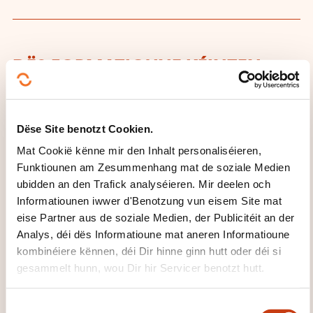
DËS FORMATIOUNE KÉINTEN
IECH INTERESSÉIEREN
Dëse Site benotzt Cookien.
LU
Mat Cookië kënne mir den Inhalt personaliséieren,
Funktiounen am Zesummenhang mat de soziale Medien
ubidden an den Trafick analyséieren. Mir deelen och
Informatiounen iwwer d'Benotzung vun eisem Site mat
eise Partner aus de soziale Medien, der Publicitéit an der
Wunden der Geschichte.
Analys, déi dës Informatioune mat aneren Informatioune
Europäische Aussöhnung
kombinéiere kënnen, déi Dir hinne ginn hutt oder déi si
im Film - Tous les niveaux
gesammelt hunn, wou Dir hir Servicer benotzt hutt.
(AR-LITFI-16)
C