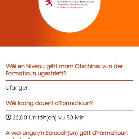
Wéi en Niveau gëtt mam Ofschloss vun der
Formatioun ugestrieft?
Ufänger
Wéi laang dauert d'Formatioun?
22,00 Unitéit(en) vu 50 Min.
A wéi enger/n Sprooch(en) gëtt d'Formatioun