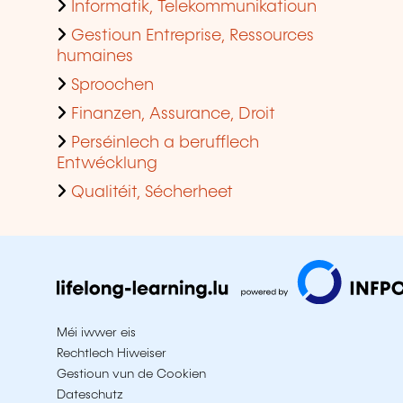
Informatik, Telekommunikatioun
Gestioun Entreprise, Ressources
humaines
Sproochen
Finanzen, Assurance, Droit
Perséinlech a berufflech
Entwécklung
Qualitéit, Sécherheet
Méi iwwer eis
Rechtlech Hiweiser
Gestioun vun de Cookien
Dateschutz