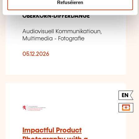
Refuséieren
OBERKORN-DIFFERDANGE
Audiovisuell Kommunikatioun,
Multimedia - Fotografie
05.12.2026
EN
Impactful Product