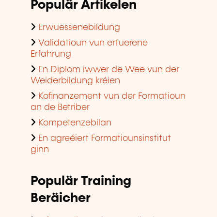
Populär Artikelen
Erwuessenebildung
Validatioun vun erfuerene
Erfahrung
En Diplom iwwer de Wee vun der
Weiderbildung kréien
Kofinanzement vun der Formatioun
an de Betriber
Kompetenzebilan
En agreéiert Formatiounsinstitut
ginn
Populär Training
Beräicher