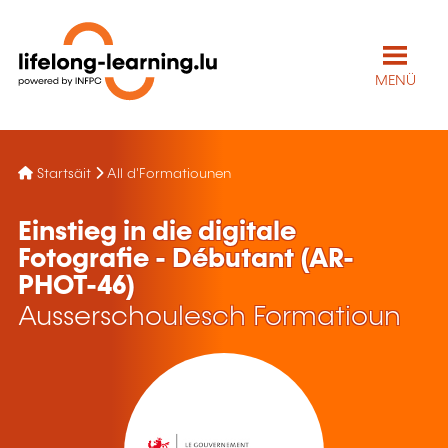
MENÜ
Startsäit
All d'Formatiounen
Einstieg in die digitale
Fotografie - Débutant (AR-
PHOT-46)
Ausserschoulesch Formatioun