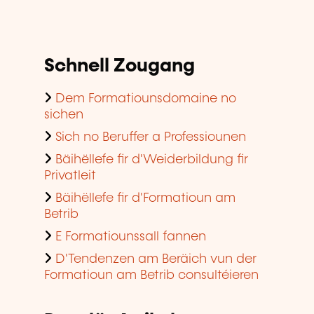
Schnell Zougang
Dem Formatiounsdomaine no
sichen
Sich no Beruffer a Professiounen
Bäihëllefe fir d'Weiderbildung fir
Privatleit
Bäihëllefe fir d'Formatioun am
Betrib
E Formatiounssall fannen
D'Tendenzen am Beräich vun der
Formatioun am Betrib consultéieren