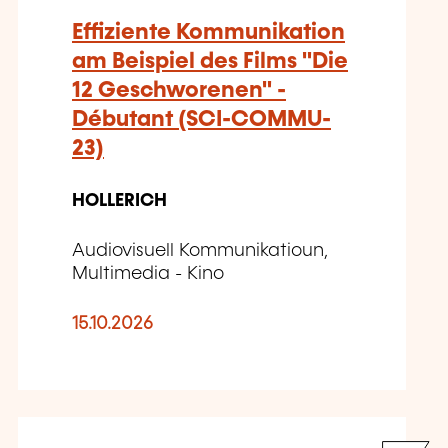
Effiziente Kommunikation
am Beispiel des Films "Die
12 Geschworenen" -
Débutant (SCI-COMMU-
23)
HOLLERICH
Audiovisuell Kommunikatioun,
Multimedia - Kino
15.10.2026