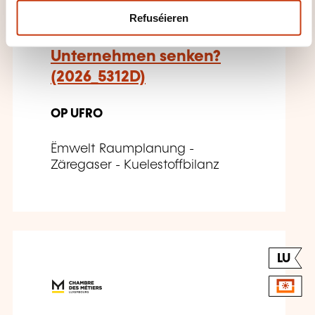
Fußabdruck verringern
Refuséieren
und die Kosten in meinem
Unternehmen senken?
(2026_5312D)
OP UFRO
Ëmwelt Raumplanung -
Zäregaser - Kuelestoffbilanz
LU