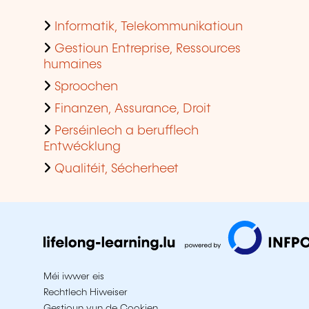
Informatik, Telekommunikatioun
Gestioun Entreprise, Ressources
humaines
Sproochen
Finanzen, Assurance, Droit
Perséinlech a berufflech
Entwécklung
Qualitéit, Sécherheet
Méi iwwer eis
Rechtlech Hiweiser
Gestioun vun de Cookien