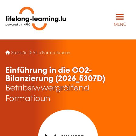
MENÜ
Startsäit
All d'Formatiounen
Einführung in die CO2-
Bilanzierung (2026_5307D)
Betribsiwwergräifend
Formatioun