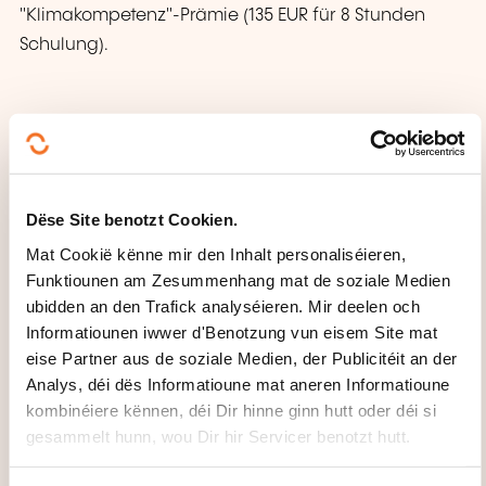
"Klimakompetenz"-Prämie (135 EUR für 8 Stunden
Schulung).
Dëse Site benotzt Cookien.
Mat Cookië kënne mir den Inhalt personaliséieren,
Wéi kann een
Funktiounen am Zesummenhang mat de soziale Medien
d'Formatiounsinstitut
ubidden an den Trafick analyséieren. Mir deelen och
Informatiounen iwwer d'Benotzung vun eisem Site mat
kontaktéieren?
eise Partner aus de soziale Medien, der Publicitéit an der
Analys, déi dës Informatioune mat aneren Informatioune
Service Formation Continue
kombinéiere kënnen, déi Dir hinne ginn hutt oder déi si
formation.continue@cdm.lu
gesammelt hunn, wou Dir hir Servicer benotzt hutt.
+352 42 67 67 1