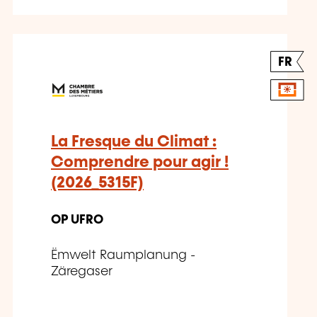
FR
La Fresque du Climat :
Comprendre pour agir !
(2026_5315F)
OP UFRO
Ëmwelt Raumplanung -
Zäregaser