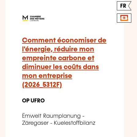
FR
Comment économiser de
l'énergie, réduire mon
empreinte carbone et
diminuer les coûts dans
mon entreprise
(2026_5312F)
OP UFRO
Ëmwelt Raumplanung -
Zäregaser - Kuelestoffbilanz