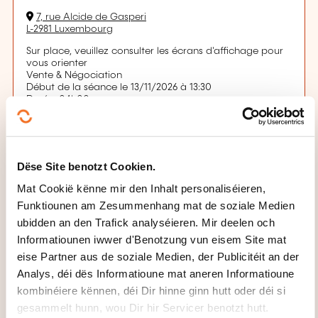
7, rue Alcide de Gasperi
L-2981 Luxembourg
Sur place, veuillez consulter les écrans d'affichage pour
vous orienter
Vente & Négociation
Début de la séance le 13/11/2026 à 13:30
Durée: 04h00
Location: Chambre de Commerce Luxembourg
Stratégie d'entreprise
Début de la séance le 16/11/2026 à 09:00
Durée: 04h00
Location: Chambre de Commerce Luxembourg
Dëse Site benotzt Cookien.
Organisation & Productivité
Début de la séance le 17/11/2026 à 09:00
Mat Cookië kënne mir den Inhalt personaliséieren,
Durée: 04h00
Funktiounen am Zesummenhang mat de soziale Medien
Location: Chambre de Commerce Luxembourg
Management et leadership du dirigeant
ubidden an den Trafick analyséieren. Mir deelen och
Début de la séance le 18/11/2026 à 09:00
Informatiounen iwwer d'Benotzung vun eisem Site mat
Durée: 04h00
eise Partner aus de soziale Medien, der Publicitéit an der
Location: Chambre de Commerce Luxembourg
Marketing & Communication
Analys, déi dës Informatioune mat aneren Informatioune
Début de la séance le 20/11/2026 à 09:00
kombinéiere kënnen, déi Dir hinne ginn hutt oder déi si
Durée: 04h00
Location: Chambre de Commerce Luxembourg
gesammelt hunn, wou Dir hir Servicer benotzt hutt.
Finance & Performance