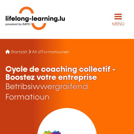
MENÜ
Startsäit
All d'Formatiounen
Cycle de coaching collectif -
Boostez votre entreprise
Betribsiwwergräifend
Formatioun