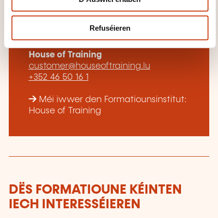
d'Formatiounsinstitut
Refuséieren
kontaktéieren?
House of Training
customer@houseoftraining.lu
+352 46 50 16 1
Méi iwwer den Formatiounsinstitut:
House of Training
DËS FORMATIOUNE KÉINTEN
IECH INTERESSÉIEREN