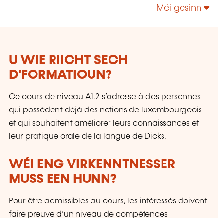
pour autant que possible du savoir-faire
Méi gesinn
approprié pour maîtriser un environnement de
travail, des processus et des technologies, voire
des aptitudes sociales, en constante évolution,
et ce pour sécuriser au maximum leurs
parcours professionnels. Le LLLC propose une
U WIE RIICHT SECH
panoplie importante de formations: des cours
D'FORMATIOUN?
du soir; des séminaires, qui peuvent être
adaptés sur mesure selon les besoins des
Ce cours de niveau A1.2 s’adresse à des personnes
entreprises; des formations universitaires; des
qui possèdent déjà des notions de luxembourgeois
formations spécialisées; des formations pour
et qui souhaitent améliorer leurs connaissances et
seniors; des certifications professionnelles.
leur pratique orale de la langue de Dicks.
WÉI ENG VIRKENNTNESSER
MUSS EEN HUNN?
Pour être admissibles au cours, les intéressés doivent
faire preuve d’un niveau de compétences