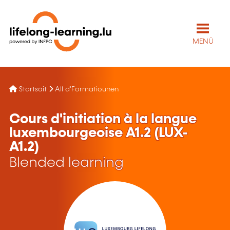
MENÜ
Startsäit
All d'Formatiounen
Cours d'initiation à la langue
luxembourgeoise A1.2 (LUX-
A1.2)
Blended learning