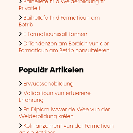
Bäihëllefe fir d'Weiderbildung fir
Privatleit
Bäihëllefe fir d'Formatioun am
Betrib
E Formatiounssall fannen
D'Tendenzen am Beräich vun der
Formatioun am Betrib consultéieren
Populär Artikelen
Erwuessenebildung
Validatioun vun erfuerene
Erfahrung
En Diplom iwwer de Wee vun der
Weiderbildung kréien
Kofinanzement vun der Formatioun
an de Betriber