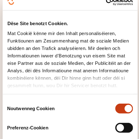
Ka vertraut, alldeeglech Ausdréck a ganz
einfach Aussoen, mat deene konkret Besoine
Dëse Site benotzt Cookien.
sollen erfëllt ginn, verstoen a benotzen. Ka sech
Mat Cookië kënne mir den Inhalt personaliséieren,
oder anerer virstellen
Funktiounen am Zesummenhang mat de soziale Medien
an anere Leit Froen zu hirer Persoun stellen –
ubidden an den Trafick analyséieren. Mir deelen och
zum Beispill wou se wunnen, wéi eng Leit se
Informatiounen iwwer d'Benotzung vun eisem Site mat
kennen, wéi eng Saache se hunn asw. – a kann
eise Partner aus de soziale Medien, der Publicitéit an der
op dës Zort Froen
Analys, déi dës Informatioune mat aneren Informatioune
äntweren. Ka sech op eng einfach Manéier
kombinéiere kënnen, déi Dir hinne ginn hutt oder déi si
gesammelt hunn, wou Dir hir Servicer benotzt hutt.
verstännegen, wann de Gespréichspartner lues
an däitlech schwätzt a sech kooperativ weist.
C
Noutwenneg Cookien
o
n
s
Preferenz-Cookien
e