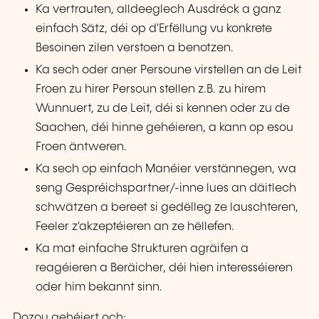
Ka vertrauten, alldeeglech Ausdréck a ganz
einfach Sätz, déi op d'Erfëllung vu konkrete
Besoinen zilen verstoen a benotzen.
Ka sech oder aner Persoune virstellen an de Leit
Froen zu hirer Persoun stellen z.B. zu hirem
Wunnuert, zu de Leit, déi si kennen oder zu de
Saachen, déi hinne gehéieren, a kann op esou
Froen äntweren.
Ka sech op einfach Manéier verstännegen, wa
seng Gespréichspartner/-inne lues an däitlech
schwätzen a bereet si gedëlleg ze lauschteren,
Feeler z'akzeptéieren an ze hëllefen.
Ka mat einfache Strukturen agräifen a
reagéieren a Beräicher, déi hien interesséieren
oder him bekannt sinn.
Dozou gehéiert och: