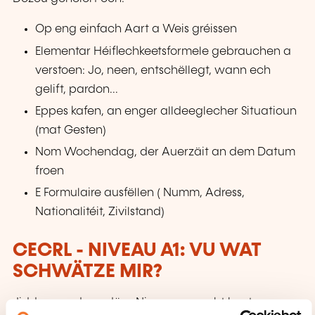
Op eng einfach Aart a Weis gréissen
Elementar Héiflechkeetsformele gebrauchen a
verstoen: Jo, neen, entschëllegt, wann ech
gelift, pardon...
Eppes kafen, an enger alldeeglecher Situatioun
(mat Gesten)
Nom Wochendag, der Auerzäit an dem Datum
froen
E Formulaire ausfëllen ( Numm, Adress,
Nationalitéit, Zivilstand)
CECRL - NIVEAU A1: VU WAT
SCHWÄTZE MIR?
Jiddereen, deen dëse Niveau erreecht huet: