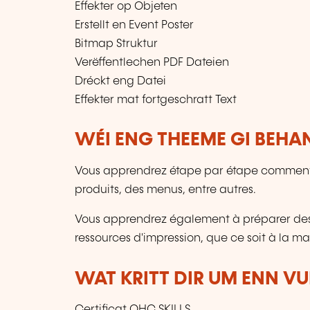
Effekter op Objeten
Erstellt en Event Poster
Bitmap Struktur
Verëffentlechen PDF Dateien
Dréckt eng Datei
Effekter mat fortgeschratt Text
WÉI ENG THEEME GI BEHA
Vous apprendrez étape par étape comment c
produits, des menus, entre autres.
Vous apprendrez également à préparer des fich
ressources d'impression, que ce soit à la m
WAT KRITT DIR UM ENN V
Certificat OHC SKILLS