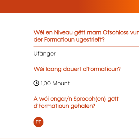
Wéi en Niveau gëtt mam Ofschloss vu
der Formatioun ugestrieft?
Ufänger
Wéi laang dauert d'Formatioun?
1,00 Mount
A wéi enger/n Sprooch(en) gëtt
d'Formatioun gehalen?
PT