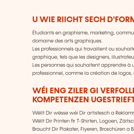
U WIE RIICHT SECH D'FO
Étudiants en graphisme, marketing, communic
domaine des arts graphiques.
Les professionnels qui travaillent ou souhai
graphique, tels que les designers, illustrate
Les personnes qui souhaitent apprendre à u
professionnel, comme la création de logos, d
WÉI ENG ZILER GI VERFOL
KOMPETENZEN UGESTRIEF
Wëllt Dir wësse wéi Dir artistesch a Rekla
Wëllt Dir Printen fir T-Shirten, Logoen, Zäi
Braucht Dir Plakater, Flyeren, Broschüren 