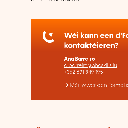
Wéi kann een d'Fo
kontaktéieren?
Ana Barreiro
a.barreiro@ohcskills.lu
+352 691 849 195
Méi iwwer den Formatio