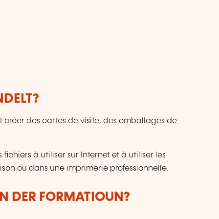
NDELT?
réer des cartes de visite, des emballages de
iers à utiliser sur Internet et à utiliser les
aison ou dans une imprimerie professionnelle.
UN DER FORMATIOUN?