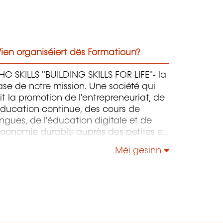
ien organiséiert dës Formatioun?
C SKILLS "BUILDING SKILLS FOR LIFE"- la
se de notre mission. Une société qui
it la promotion de l'entrepreneuriat, de
éducation continue, des cours de
ngues, de l'éducation digitale et de
économie durable auprès des petites et
oyennes entreprises.
Méi gesinn