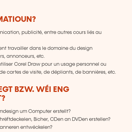
RMATIOUN?
ation, publicité, entre autres cours liés au
tent travailler dans le domaine du design
urs, annonceurs, etc.
tiliser Corel Draw pour un usage personnel ou
e cartes de visite, de dépliants, de bannières, etc.
LEGT BZW. WÉI ENG
T?
mmdesign um Computer erstellt?
tschrëftdeckelen, Bicher, CDen an DVDen erstellen?
a Banneren entwéckelen?