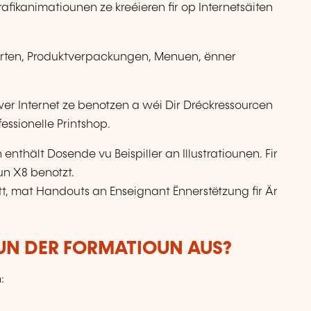
fikanimatiounen ze kreéieren fir op Internetsäiten
tekaarten, Produktverpackungen, Menuen, ënner
iwwer Internet ze benotzen a wéi Dir Dréckressourcen
essionelle Printshop.
nthält Dosende vu Beispiller an Illustratiounen. Fir
oun X8 benotzt.
rëtt, mat Handouts an Enseignant Ënnerstëtzung fir Är
VUN DER FORMATIOUN AUS?
: