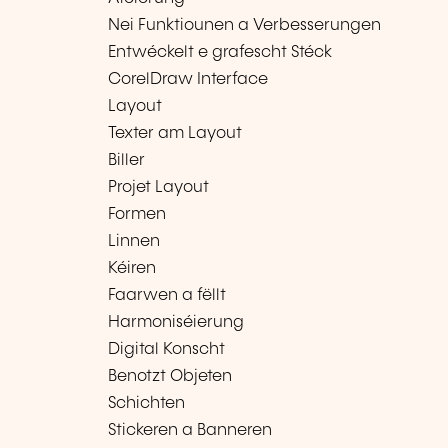
Nei Funktiounen a Verbesserungen
Entwéckelt e grafescht Stéck
CorelDraw Interface
Layout
Texter am Layout
Biller
Projet Layout
Formen
Linnen
Kéiren
Faarwen a fëllt
Harmoniséierung
Digital Konscht
Benotzt Objeten
Schichten
Stickeren a Banneren