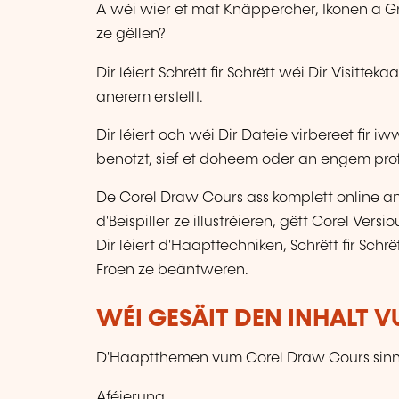
A wéi wier et mat Knäppercher, Ikonen a Gra
ze gëllen?
Dir léiert Schrëtt fir Schrëtt wéi Dir Visit
anerem erstellt.
Dir léiert och wéi Dir Dateie virbereet fir 
benotzt, sief et doheem oder an engem prof
De Corel Draw Cours ass komplett online an e
d'Beispiller ze illustréieren, gëtt Corel Versi
Dir léiert d'Haapttechniken, Schrëtt fir Sch
Froen ze beäntweren.
WÉI GESÄIT DEN INHALT 
D'Haaptthemen vum Corel Draw Cours sinn
Aféierung