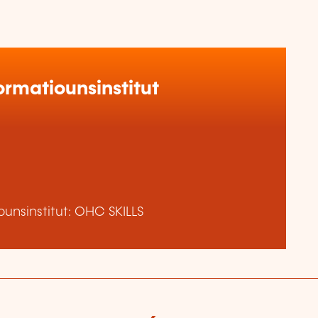
rmatiounsinstitut
unsinstitut: OHC SKILLS