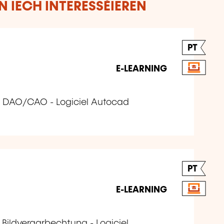
 IECH INTERESSÉIEREN
PT
E-LEARNING
ciel DAO/CAO - Logiciel Autocad
PT
E-LEARNING
el Bildveraarbechtung - Logiciel