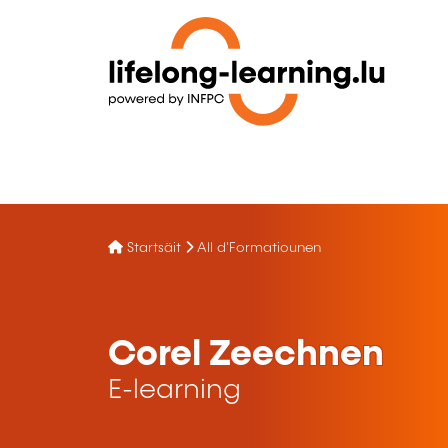
Startsäit
All d'Formatiounen
Corel Zeechnen
E-learning