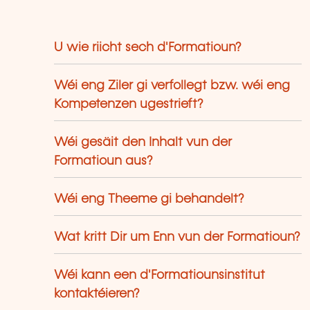
U wie riicht sech d'Formatioun?
Wéi eng Ziler gi verfollegt bzw. wéi eng
Kompetenzen ugestrieft?
Wéi gesäit den Inhalt vun der
Formatioun aus?
Wéi eng Theeme gi behandelt?
Wat kritt Dir um Enn vun der Formatioun?
Wéi kann een d'Formatiounsinstitut
kontaktéieren?