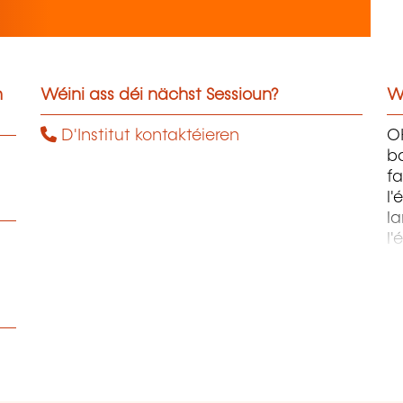
n
Wéini ass déi nächst Sessioun?
W
D'Institut kontaktéieren
OH
ba
fa
l'
la
l'
m