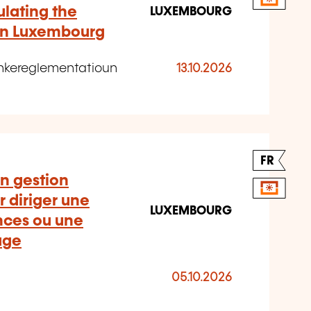
lating the
LUXEMBOURG
 in Luxembourg
ankereglementatioun
13.10.2026
FR
n gestion
r diriger une
LUXEMBOURG
nces ou une
age
05.10.2026