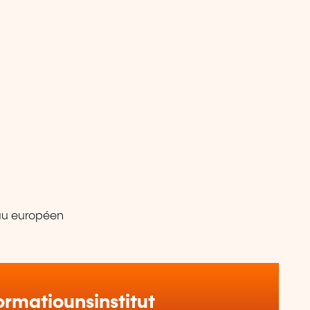
eau européen
rmatiounsinstitut