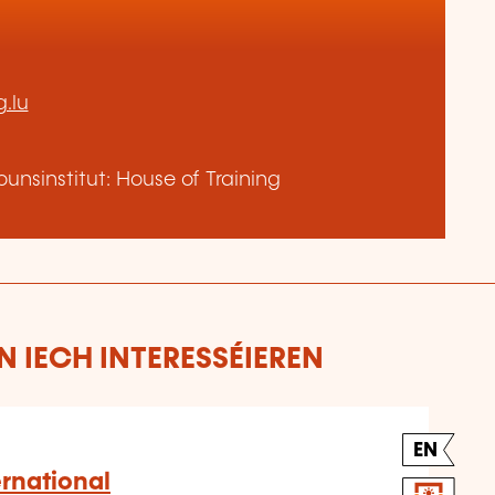
.lu
nsinstitut: House of Training
 IECH INTERESSÉIEREN
EN
ernational