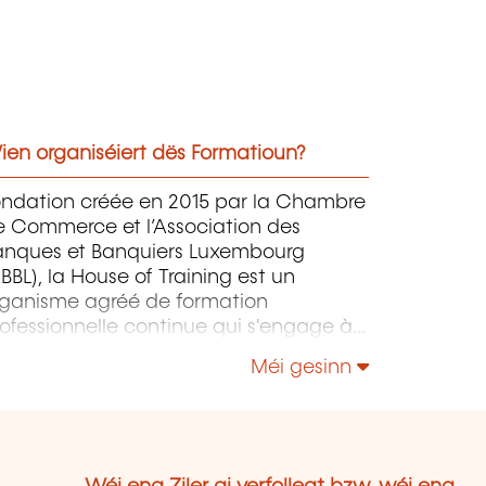
ien organiséiert dës Formatioun?
ondation créée en 2015 par la Chambre
e Commerce et l’Association des
anques et Banquiers Luxembourg
BBL), la House of Training est un
rganisme agréé de formation
ofessionnelle continue qui s'engage à
ntribuer activement à la compétitivité
Méi gesinn
 à l'attractivité du Luxembourg en
éveloppant les compétences de ceux
i font vivre son économie.