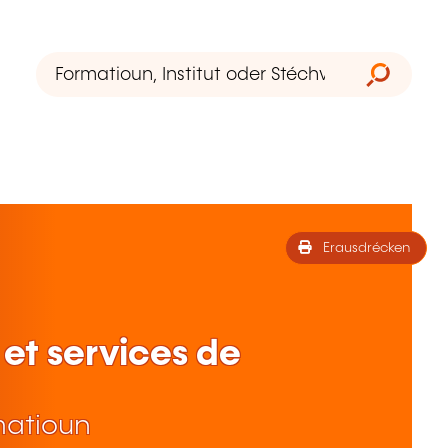
Erausdrécken
et services de
matioun