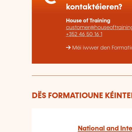
kontaktéieren?
House of Training
customer@houseoftraining
+352 46 50 16 1
Méi iwwer den Formatiou
DËS FORMATIOUNE KÉINTEN
National and Int