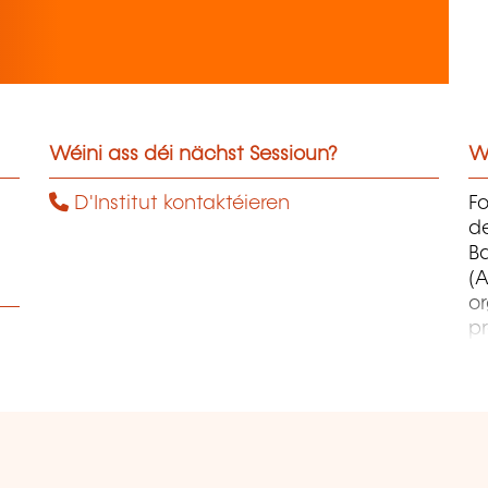
Wéini ass déi nächst Sessioun?
W
D'Institut kontaktéieren
F
d
B
(A
o
pr
co
et
d
qu