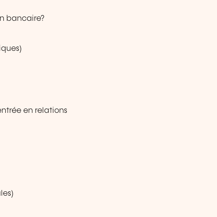
on bancaire?
iques)
ntrée en relations
les)