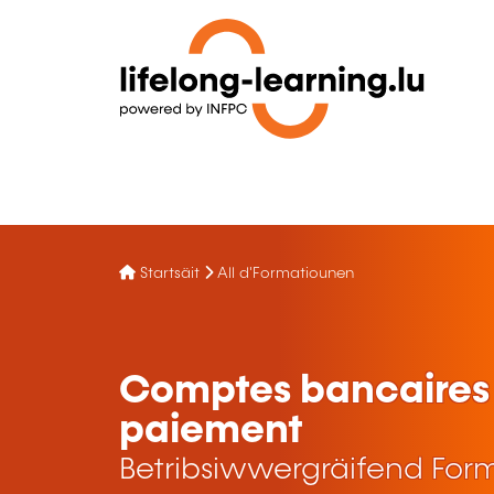
Startsäit
All d'Formatiounen
Comptes bancaires 
paiement
Betribsiwwergräifend For