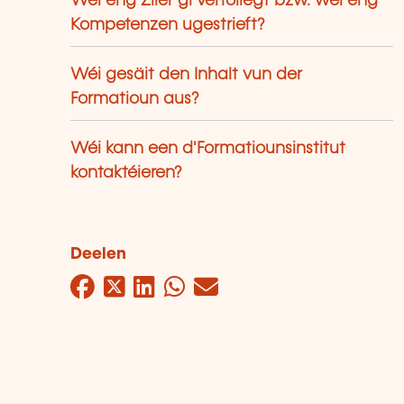
Wéi eng Ziler gi verfollegt bzw. wéi eng
Kompetenzen ugestrieft?
Wéi gesäit den Inhalt vun der
Formatioun aus?
Wéi kann een d'Formatiounsinstitut
kontaktéieren?
Deelen
Facebook
Twitter
LinkedIn
WhatsApp
Mail