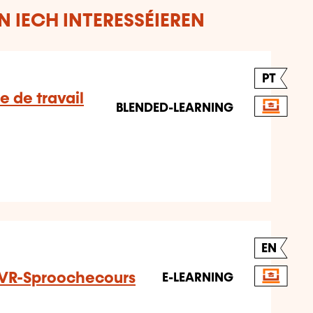
 IECH INTERESSÉIEREN
PT
e de travail
BLENDED-LEARNING
EN
 VR-Sproochecours
E-LEARNING