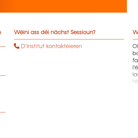
n
Wéini ass déi nächst Sessioun?
W
D'Institut kontaktéieren
OH
ba
fa
l'
la
l'
m