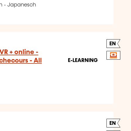
ch - Japanesch
EN
 VR + online -
hecours - All
E-LEARNING
EN