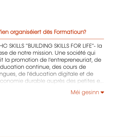
ien organiséiert dës Formatioun?
C SKILLS "BUILDING SKILLS FOR LIFE"- la
se de notre mission. Une société qui
it la promotion de l'entrepreneuriat, de
éducation continue, des cours de
ngues, de l'éducation digitale et de
économie durable auprès des petites et
oyennes entreprises.
Méi gesinn