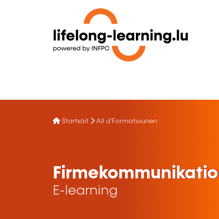
Startsäit
All d'Formatiounen
Firmekommunikatiou
E-learning