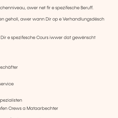
henniveau, awer net fir e spezifesche Beruff.
rsen geholl, awer wann Dir op e Verhandlungsdësch
nt Dir e spezifesche Cours iwwer dat gewënscht
eschäfter
service
pezialisten
afen Crews a Mataarbechter