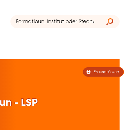
Erausdrécken
n - LSP