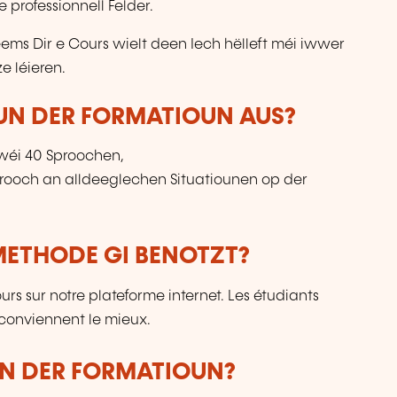
 professionnell Felder.
ems Dir e Cours wielt deen Iech hëlleft méi iwwer
e léieren.
VUN DER FORMATIOUN AUS?
 wéi 40 Sproochen,
Sprooch an alldeeglechen Situatiounen op der
ETHODE GI BENOTZT?
ours sur notre plateforme internet. Les étudiants
 conviennent le mieux.
UN DER FORMATIOUN?