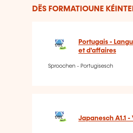
DËS FORMATIOUNE KÉINTEN
Portugais - Langu
et d'affaires
Sproochen - Portugisesch
Japanesch A1.1 -