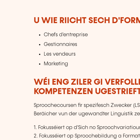
U WIE RIICHT SECH D'FO
Chefs d'entreprise
Gestionnaires
Les vendeurs
Marketing
WÉI ENG ZILER GI VERFOL
KOMPETENZEN UGESTRIEF
Sproochecoursen fir spezifesch Zwecker (L
Beräicher vun der ugewandter Linguistik ze
1. Fokusséiert op d'Sich no Sproochvariat
2. Fokusséiert op Sproochebildung a Format