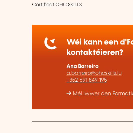
Certificat OHC SKILLS
Wéi kann een d'Fo
kontaktéieren?
Ana Barreiro
a.barreiro@ohcskills.lu
+352 691 849 195
Méi iwwer den Formatio