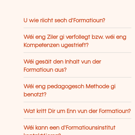
U wie riicht sech d'Formatioun?
Wéi eng Ziler gi verfollegt bzw. wéi eng
Kompetenzen ugestrieft?
Wéi gesäit den Inhalt vun der
Formatioun aus?
Wéi eng pedagogesch Methode gi
benotzt?
Wat kritt Dir um Enn vun der Formatioun?
Wéi kann een d'Formatiounsinstitut