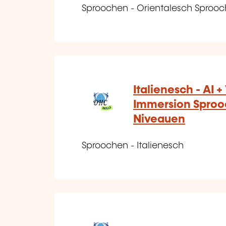
Sproochen - Orientalesch Sproo
Italienesch - AI +
Immersion Sprooc
Niveauen
Sproochen - Italienesch