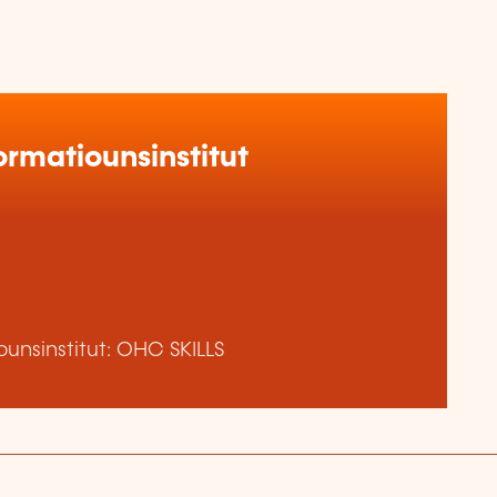
rmatiounsinstitut
unsinstitut: OHC SKILLS