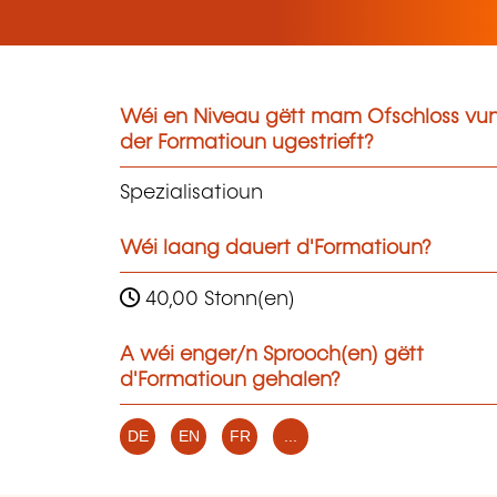
Wéi en Niveau gëtt mam Ofschloss vu
der Formatioun ugestrieft?
Spezialisatioun
Wéi laang dauert d'Formatioun?
40,00 Stonn(en)
A wéi enger/n Sprooch(en) gëtt
d'Formatioun gehalen?
DE
EN
FR
...