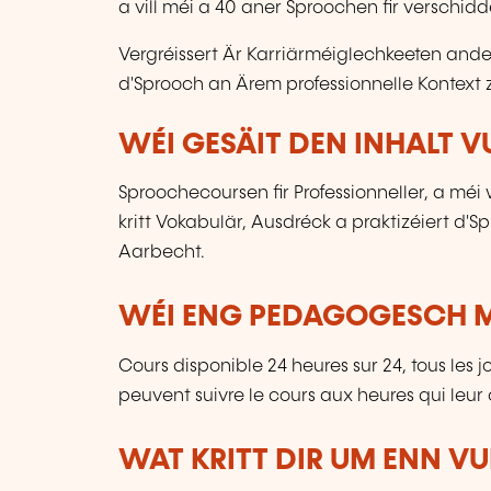
a vill méi a 40 aner Sproochen fir verschidde
Vergréissert Är Karriärméiglechkeeten ande
d'Sprooch an Ärem professionnelle Kontext z
WÉI GESÄIT DEN INHALT 
Sproochecoursen fir Professionneller, a méi
kritt Vokabulär, Ausdréck a praktizéiert d'
Aarbecht.
WÉI ENG PEDAGOGESCH M
Cours disponible 24 heures sur 24, tous les j
peuvent suivre le cours aux heures qui leur
WAT KRITT DIR UM ENN V