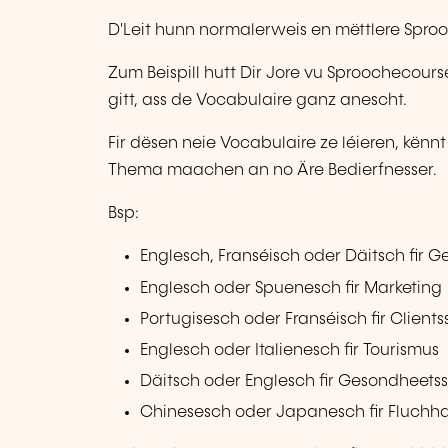
D'Leit hunn normalerweis en mëttlere Sprooc
Zum Beispill hutt Dir Jore vu Sproochecou
gitt, ass de Vocabulaire ganz anescht.
Fir dësen neie Vocabulaire ze léieren, kën
Thema maachen an no Äre Bedierfnesser.
Bsp:
Englesch, Franséisch oder Däitsch fir G
Englesch oder Spuenesch fir Marketing
Portugisesch oder Franséisch fir Clients
Englesch oder Italienesch fir Tourismus
Däitsch oder Englesch fir Gesondheetss
Chinesesch oder Japanesch fir Fluchh