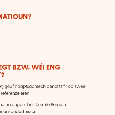
RMATIOUN?
LEGT BZW. WÉI ENG
T?
SP) gouf haaptsächlech benotzt fir op zwee
 referenzéieren:
ioune an engem bestëmmte Beräich.
iounsbedürfnisser.