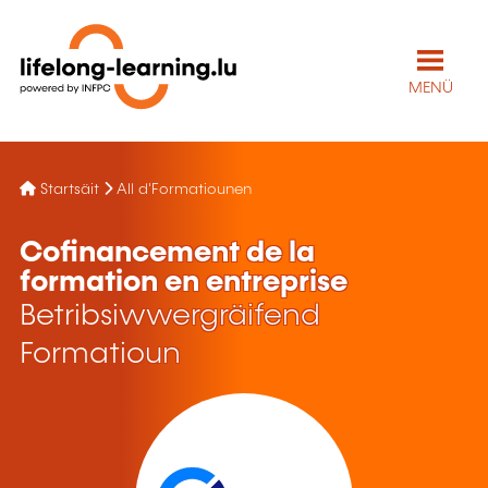
MENÜ
Startsäit
All d'Formatiounen
Cofinancement de la
formation en entreprise
Betribsiwwergräifend
Formatioun