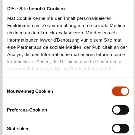
Certificat
Dëse Site benotzt Cookien.
Mat Cookië kënne mir den Inhalt personaliséieren,
WÉI ENG SUPPORTE GINN ZUR
Funktiounen am Zesummenhang mat de soziale Medien
VERFÜGUNG GESTALLT?
ubidden an den Trafick analyséieren. Mir deelen och
Informatiounen iwwer d'Benotzung vun eisem Site mat
Principaux textes légaux, formulaire de demande de
eise Partner aus de soziale Medien, der Publicitéit an der
cofinancement.
Analys, déi dës Informatioune mat aneren Informatioune
kombinéiere kënnen, déi Dir hinne ginn hutt oder déi si
WÉINI ASS DÉI NÄCHST
gesammelt hunn, wou Dir hir Servicer benotzt hutt.
SESSIOUN?
C
Noutwenneg Cookien
o
23.09.2026
n
Luxembourg
s
Preferenz-Cookien
170,00€
FR
e
n
Detailer gesinn
t
Statistiken