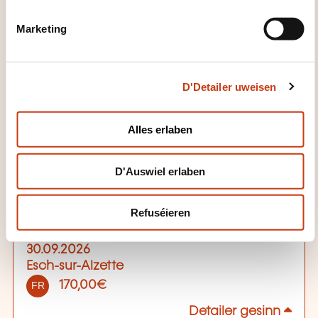
S
Plaz vun der Formatioun
e
Marketing
l
Forum Geesseknäppchen
e
40, boulevard Pierre Dupong
c
L-1430 Luxembourg
D'Detailer uweisen
t
Auerzäiten
i
o
de 9h00 à 12h00 et de 13h00 à 16h00
Alles erlaben
n
Leschten Delai fir d'Umeldung
D'Auswiel erlaben
16.09.2026
Sech umellen
Refuséieren
30.09.2026
Esch-sur-Alzette
170,00€
FR
Detailer gesinn