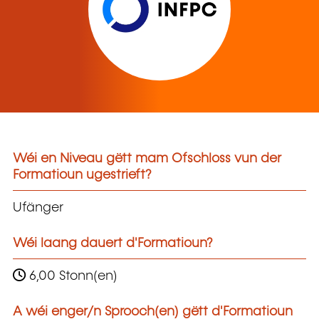
Wéi en Niveau gëtt mam Ofschloss vun der
Formatioun ugestrieft?
Ufänger
Wéi laang dauert d'Formatioun?
6,00 Stonn(en)
A wéi enger/n Sprooch(en) gëtt d'Formatioun